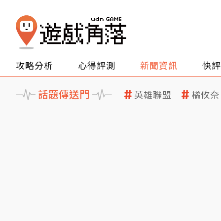
攻略分析
心得評測
新聞資訊
快評
話題傳送門
英雄聯盟
橘攸奈