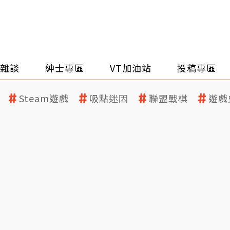
雜談
紳士專區
VT加油站
投稿專區
Steam遊戲
吸點迷因
聯盟戰棋
遊戲