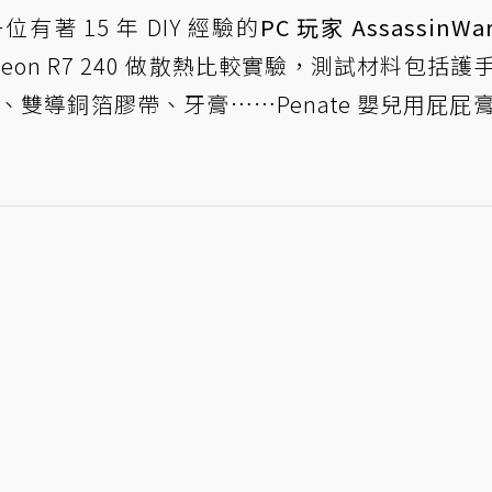
一位有著 15 年 DIY 經驗的
PC 玩家 AssassinWar
deon R7 240 做散熱比較實驗，測試材料包括護
ste、雙導銅箔膠帶、牙膏……Penate 嬰兒用屁屁