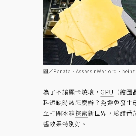
圖／Penate、AssassinWarlord、hei
為了不讓顯卡燒壞，
GPU
（繪圖
料短缺時該怎麼辦？為避免發生
至打開冰箱
探索
新世界，驗證番
醬效果特別好。