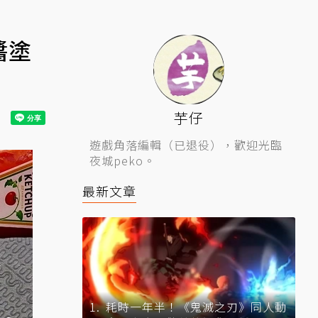
醬塗
芋仔
遊戲角落編輯（已退役），歡迎光臨
夜城peko。
最新文章
耗時一年半！《鬼滅之刃》同人動