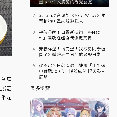
畫帶來令人驚艷的視覺震撼
Steam語音派對《Moo Who?》學
習動物叫聲來躲避獵人
突破界線！日最新技術「V-Nad
e!」讓觸碰虛擬偶像更真實
青春洋溢！《完蛋！我被男同學包
圍了》體驗高中男生的歡樂日常
輸不起？日翻唱歌手被酸「比想像
中難聽500倍」惱羞成怒 隔天發片
反擊
專業原
進展甚
最多瀏覽
，番茄