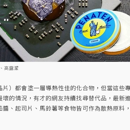
nz、高露潔
晶片）都會塗一層導熱性佳的化合物，但當這些
最壞的情況，有才的網友持續找尋替代品，最新
茄醬、起司片、馬鈴薯等食物皆可作為散熱原料