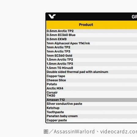
圖／AssassinWarlord、videocardz.