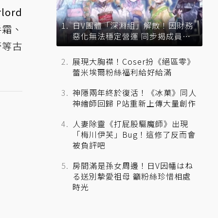
lord
日V團體「深淵組」解散！因財務
手霜、
惡化無法穩定營運 同步揭成員未
膏等古
來去向
展現大胸襟！Coser扮《絕區零》
蕾米埃爾粉絲福利給好給滿
神隱兩年終於復活！《冰菓》同人
神繪師回歸 P站重新上傳大量創作
人妻除靈《打屁股驅魔師》出現
「梅川伊芙」Bug！這修了反而會
被負評吧
房間滿是孫女周邊！日V因幡はね
る送別摯愛祖母 籲粉絲珍惜相處
時光