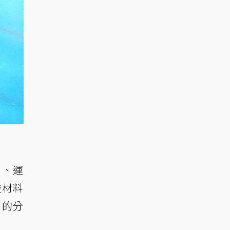
扇、運
些材料
好的分