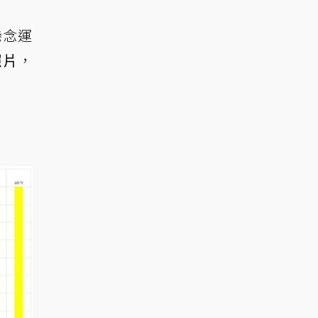
懸念運
照片
，