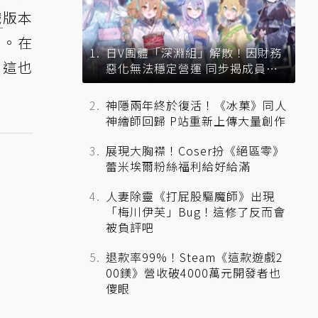
戲
版本
長。在
日V團體「深淵組」解散！因財務
，這也
惡化無法穩定營運 同步揭成員未
來去向
神隱兩年終於復活！《冰菓》同人
神繪師回歸 P站重新上傳大量創作
展現大胸襟！Coser扮《絕區零》
蕾米埃爾粉絲福利給好給滿
人妻除靈《打屁股驅魔師》出現
「梅川伊芙」Bug！這修了反而會
被負評吧
退款率99%！Steam《這款遊戲2
00鎂》營收破4000萬元開發者也
傻眼