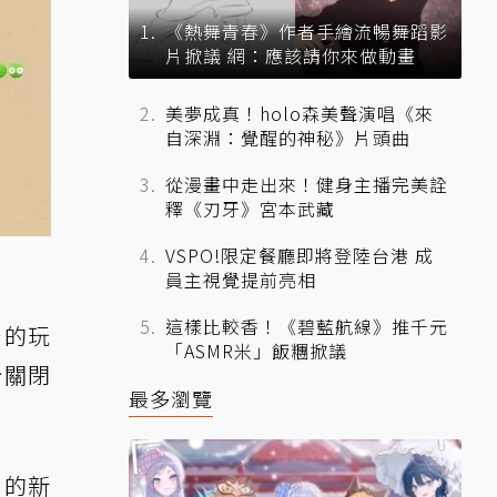
《熱舞青春》作者手繪流暢舞蹈影
片掀議 網：應該請你來做動畫
美夢成真！holo森美聲演唱《來
自深淵：覺醒的神秘》片頭曲
從漫畫中走出來！健身主播完美詮
釋《刃牙》宮本武藏
VSPO!限定餐廳即將登陸台港 成
員主視覺提前亮相
這樣比較香！《碧藍航線》推千元
台的玩
「ASMR米」飯糰掀議
台關閉
最多瀏覽
》的新