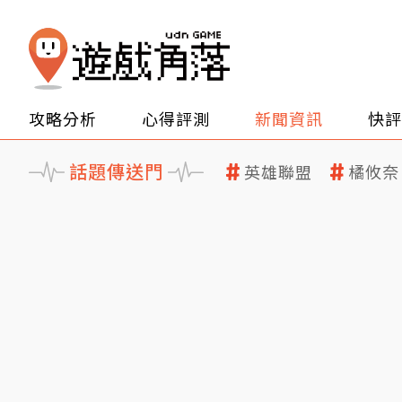
攻略分析
心得評測
新聞資訊
快評
話題傳送門
英雄聯盟
橘攸奈