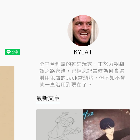
KYLAT
全平台制霸的死忠玩家，正努力朝翻
譯之路邁進，已經忘記當時為何會選
則用鬼店的Jack當頭貼，但不知不覺
就一直沿用到現在了。
最新文章