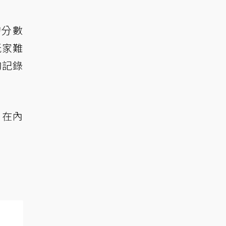
的分數
玩家難
夠記錄
》在內