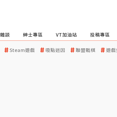
雜談
紳士專區
VT加油站
投稿專區
Steam遊戲
吸點迷因
聯盟戰棋
遊戲