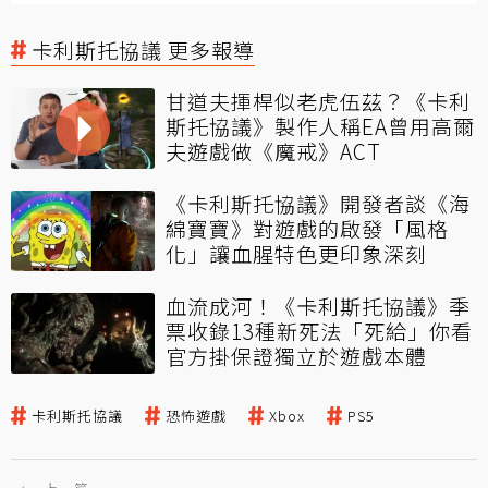
卡利斯托協議 更多報導
甘道夫揮桿似老虎伍茲？《卡利
斯托協議》製作人稱EA曾用高爾
夫遊戲做《魔戒》ACT
《卡利斯托協議》開發者談《海
綿寶寶》對遊戲的啟發「風格
化」讓血腥特色更印象深刻
血流成河！《卡利斯托協議》季
票收錄13種新死法「死給」你看
官方掛保證獨立於遊戲本體
卡利斯托協議
恐怖遊戲
Xbox
PS5