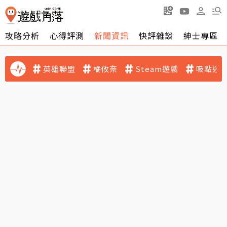
攻略分析
心得評測
新聞資訊
快評雜談
紳士專區
英雄聯盟
橘攸奈
Steam遊戲
吸點迷