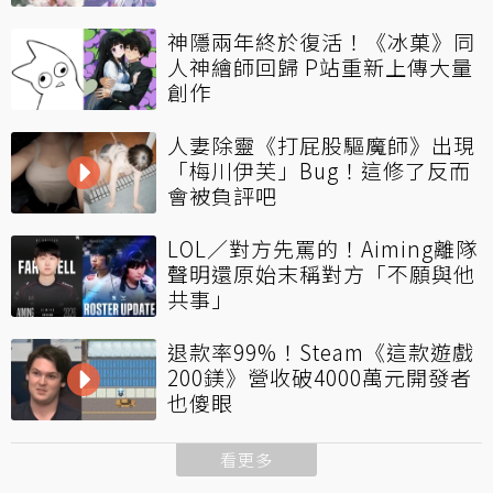
神隱兩年終於復活！《冰菓》同
人神繪師回歸 P站重新上傳大量
創作
人妻除靈《打屁股驅魔師》出現
「梅川伊芙」Bug！這修了反而
會被負評吧
LOL／對方先罵的！Aiming離隊
聲明還原始末稱對方「不願與他
共事」
退款率99%！Steam《這款遊戲
200鎂》營收破4000萬元開發者
也傻眼
看更多