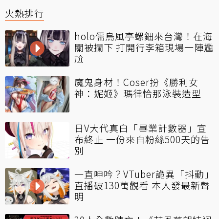
火熱排行
holo儒烏風亭螺鈿來台灣！在海
關被攔下 打開行李箱現場一陣尷
尬
魔鬼身材！Coser扮《勝利女
神：妮姬》瑪律恰那泳裝造型
日V大代真白「畢業計數器」宣
布終止 一份來自粉絲500天的告
別
一直呻吟？VTuber詭異「抖動」
直播破130萬觀看 本人發最新聲
明