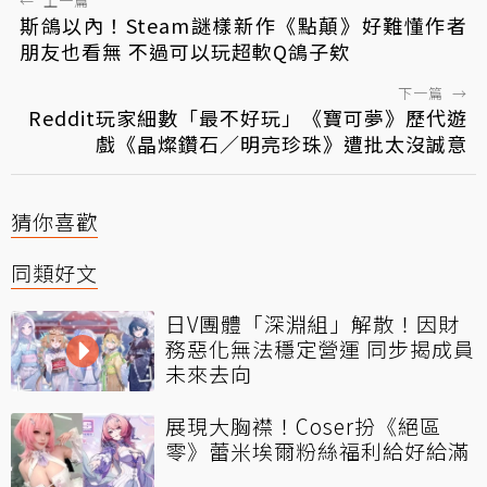
←
上一篇
斯鴿以內！Steam謎樣新作《點顛》好難懂作者
朋友也看無 不過可以玩超軟Q鴿子欸
下一篇
→
Reddit玩家細數「最不好玩」《寶可夢》歷代遊
戲《晶燦鑽石／明亮珍珠》遭批太沒誠意
猜你喜歡
同類好文
日V團體「深淵組」解散！因財
務惡化無法穩定營運 同步揭成員
未來去向
展現大胸襟！Coser扮《絕區
零》蕾米埃爾粉絲福利給好給滿