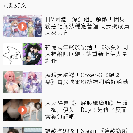
同類好文
日V團體「深淵組」解散！因財
務惡化無法穩定營運 同步揭成員
未來去向
神隱兩年終於復活！《冰菓》同
人神繪師回歸 P站重新上傳大量
創作
展現大胸襟！Coser扮《絕區
零》蕾米埃爾粉絲福利給好給滿
人妻除靈《打屁股驅魔師》出現
「梅川伊芙」Bug！這修了反而
會被負評吧
退款率99%！Steam《這款遊戲