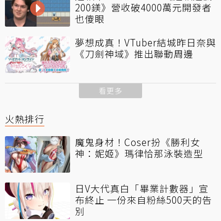
200鎂》營收破4000萬元開發者
也傻眼
夢想成真！VTuber結城昨日奈與
《刀劍神域》推出聯動周邊
看更多
火熱排行
魔鬼身材！Coser扮《勝利女
神：妮姬》瑪律恰那泳裝造型
日V大代真白「畢業計數器」宣
布終止 一份來自粉絲500天的告
別