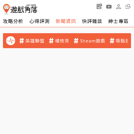
攻略分析
心得評測
新聞資訊
快評雜談
紳士專區
英雄聯盟
橘攸奈
Steam遊戲
吸點迷