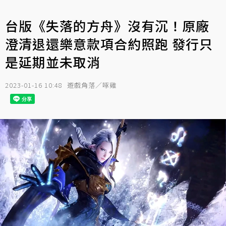
台版《失落的方舟》沒有沉！原廠
澄清退還樂意款項合約照跑 發行只
是延期並未取消
2023-01-16 10:48
遊戲角落／啄雞