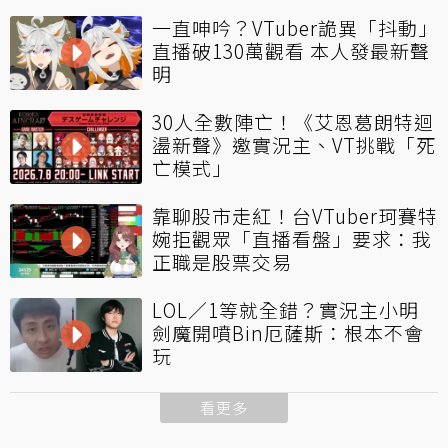
一直呻吟？VTuber詭異「抖動」
直播破130萬觀看 本人發最新聲
明
30人全數陣亡！《艾恩葛朗特迴
盪新聲》邀實況主、VT挑戰「死
亡模式」
靠聊股市走紅！台VTuber珂賽特
婉拒觀眾「直播看盤」要求：我
正職是股票交易
LOL／1等就全錯？實況主小明
劍魔開噴Bin厄薩斯：根本不會
玩
看更多