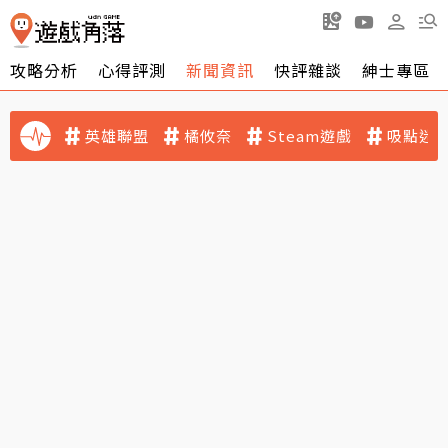
攻略分析
心得評測
新聞資訊
快評雜談
紳士專區
英雄聯盟
橘攸奈
Steam遊戲
吸點迷