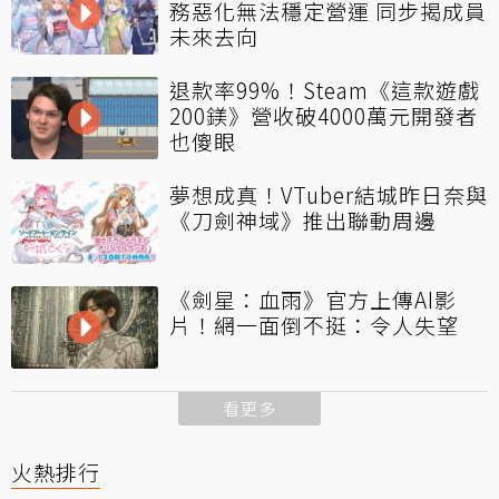
務惡化無法穩定營運 同步揭成員
未來去向
退款率99%！Steam《這款遊戲
200鎂》營收破4000萬元開發者
也傻眼
夢想成真！VTuber結城昨日奈與
《刀劍神域》推出聯動周邊
《劍星：血雨》官方上傳AI影
片！網一面倒不挺：令人失望
看更多
火熱排行