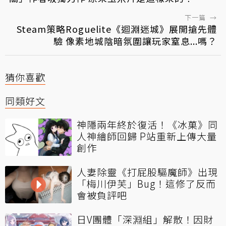
下一篇
→
Steam策略Roguelite《迴淵迷城》展開搶先體
驗 像素地城陰暗氛圍讓玩家窒息...嗎？
猜你喜歡
同類好文
神隱兩年終於復活！《冰菓》同
人神繪師回歸 P站重新上傳大量
創作
人妻除靈《打屁股驅魔師》出現
「梅川伊芙」Bug！這修了反而
會被負評吧
日V團體「深淵組」解散！因財