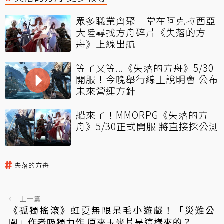
眾多職業齊聚一堂在阿克拉西亞
大陸尋找方舟碎片《失落的方
舟》上線出航
等了又等...《失落的方舟》5/30
開服！今晚舉行線上說明會 公布
未來營運方針
船來了！MMORPG《失落的方
舟》5/30正式開服 將直接採公測
失落的方舟
←
上一篇
《孤獨搖滾》虹夏無限呆毛小遊戲！「災難公
關」作者吸獨力作 原來玉米片是這樣來的？