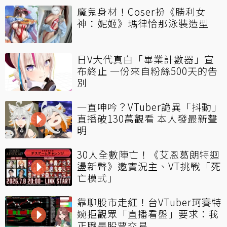
魔鬼身材！Coser扮《勝利女
神：妮姬》瑪律恰那泳裝造型
日V大代真白「畢業計數器」宣
布終止 一份來自粉絲500天的告
別
一直呻吟？VTuber詭異「抖動」
直播破130萬觀看 本人發最新聲
明
30人全數陣亡！《艾恩葛朗特迴
盪新聲》邀實況主、VT挑戰「死
亡模式」
靠聊股市走紅！台VTuber珂賽特
婉拒觀眾「直播看盤」要求：我
正職是股票交易