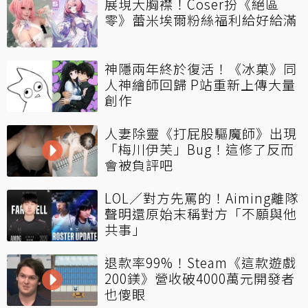
展現大胸襟！Coser扮《絕區
零》蕾米埃爾粉絲福利給好給滿
神隱兩年終於復活！《冰菓》同
人神繪師回歸 P站重新上傳大量
創作
人妻除靈《打屁股驅魔師》出現
「梅川伊芙」Bug！這修了反而
會被負評吧
LOL／對方先罵的！Aiming離隊
聲明還原始末稱對方「不願與他
共事」
退款率99%！Steam《這款遊戲
200鎂》營收破4000萬元開發者
也傻眼