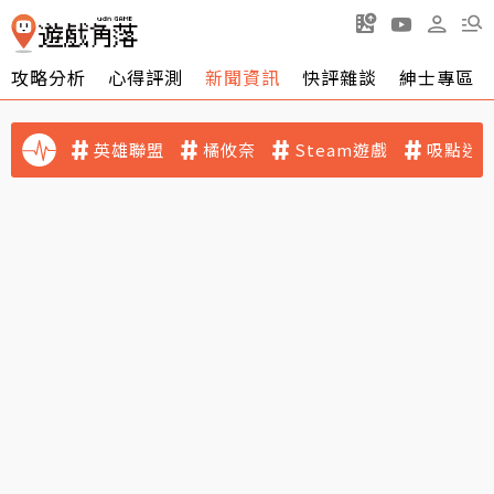
攻略分析
心得評測
新聞資訊
快評雜談
紳士專區
英雄聯盟
橘攸奈
Steam遊戲
吸點迷