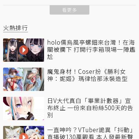
看更多
火熱排行
holo儒烏風亭螺鈿來台灣！在海
關被攔下 打開行李箱現場一陣尷
尬
魔鬼身材！Coser扮《勝利女
神：妮姬》瑪律恰那泳裝造型
日V大代真白「畢業計數器」宣
布終止 一份來自粉絲500天的告
別
一直呻吟？VTuber詭異「抖動」
直播破130萬觀看 本人發最新聲