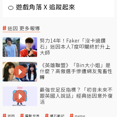
🍊 遊戲角落 X 追蹤起來
迷因 更多報導
努力14年！Faker「沒卡過鑽
石」迷因本人7度叩關終於升上
大師
《英雄聯盟》「Bin大小姐」是
什麼？高傲選手慘遭網友鬼畜性
轉
最強世足反指標？「初音未來不
跟英國人說話」經典迷因意外復
活
迷因
魔獸世界
爐石戰記
meme