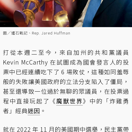
圖／爐石戰記、Rep. Jared Huffman
打從本週二至今，來自加州的共和黨議員
Kevin McCarthy 在試圖成為國會發言人的投
票中已經連續吃下了 6 場敗仗，這種如同羞辱
般的失敗讓美國政府的立法分支陷入了僵局，
甚至還導致一位過於無聊的眾議員，在投票過
程中直接玩起了《
魔獸世界
》中的「炸雞勇
者」經典
迷因
。
就在 2022 年 11 月的美國期中選舉，民主黨帶