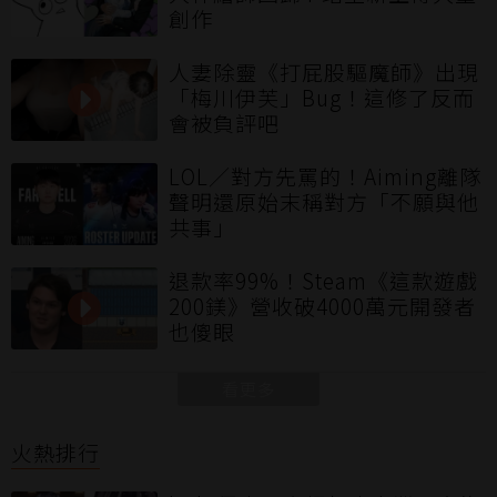
創作
人妻除靈《打屁股驅魔師》出現
「梅川伊芙」Bug！這修了反而
會被負評吧
LOL／對方先罵的！Aiming離隊
聲明還原始末稱對方「不願與他
共事」
退款率99%！Steam《這款遊戲
200鎂》營收破4000萬元開發者
也傻眼
看更多
火熱排行