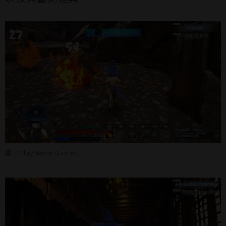
圖／PlayMeow Games