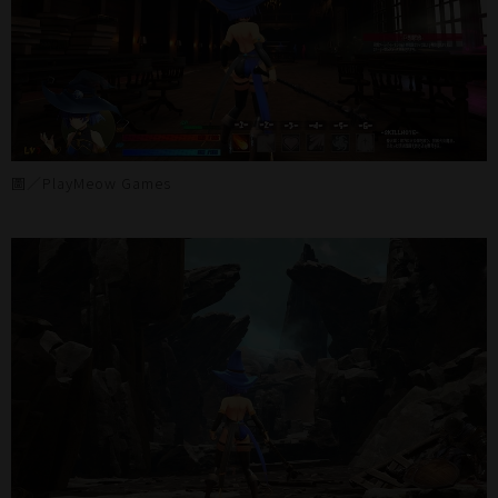
圖／PlayMeow Games