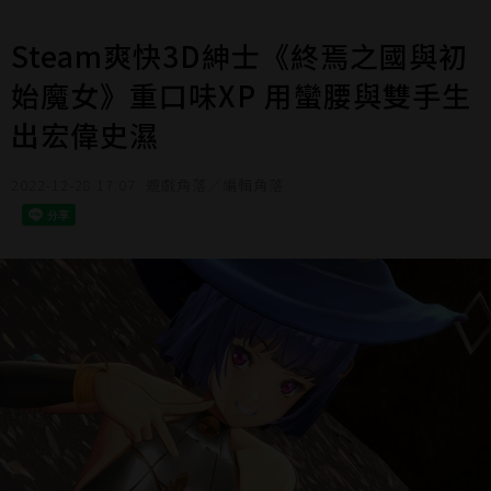
Steam爽快3D紳士《終焉之國與初
始魔女》重口味XP 用蠻腰與雙手生
出宏偉史濕
2022-12-28 17:07
遊戲角落／編輯角落