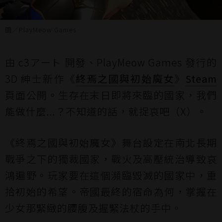
圖／PlayMeow Games
由 c3アート 開發、PlayMeow Games 發行的
3D 紳士新作《
終焉之國與初始魔女
》
Steam
頁面公開。生存在末日即將來臨的國家，我們
能做什麼...？不知道的話，就捉哀吧（X）。
《終焉之國與初始魔女》舞台設定在南北長期
戰爭之下的獨裁國家，戰火及高壓統治導致哀
鴻遍野。玩家要在這個瀕臨毀滅的國家中，重
拾初始的希望。帝國最終的宿命為何，掌握在
少女那緊緻的腰腹及握緊法杖的手中。