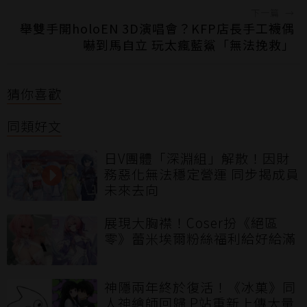
下一篇
→
舉雙手開holoEN 3D演唱會？KFP店長手工襪偶
嚇到馬自立 玩太瘋藍鯊「無法挽救」
猜你喜歡
同類好文
日V團體「深淵組」解散！因財
務惡化無法穩定營運 同步揭成員
未來去向
展現大胸襟！Coser扮《絕區
零》蕾米埃爾粉絲福利給好給滿
神隱兩年終於復活！《冰菓》同
人神繪師回歸 P站重新上傳大量