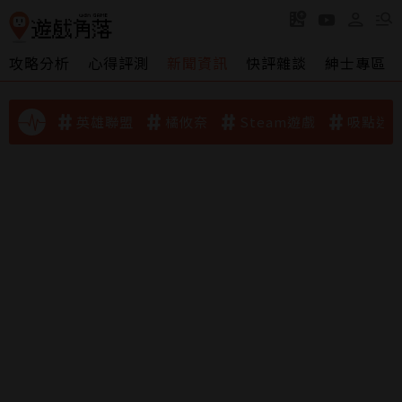
攻略分析
心得評測
新聞資訊
快評雜談
紳士專區
英雄聯盟
橘攸奈
Steam遊戲
吸點迷