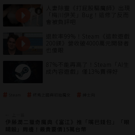
人妻除靈《打屁股驅魔師》出現
「梅川伊芙」Bug！這修了反而
會被負評吧
退款率99%！Steam《這款遊戲
200鎂》營收破4000萬元開發者
也傻眼
87%不能再高了！Steam「AI生
成內容遊戲」僅13%賣得好
Steam
終焉之國與初始魔女
紳士向
←
上一篇
伊藤潤二獵奇魔典《富江》推「嘴巴錢包」「眼
睛骰」周邊！最貴要價15萬台幣