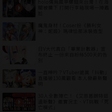
holo儒烏風亭螺鈿來台灣！在海
關被攔下 打開行李箱現場一陣尷
尬
魔鬼身材！Coser扮《勝利女
神：妮姬》瑪律恰那泳裝造型
日V大代真白「畢業計數器」宣
布終止 一份來自粉絲500天的告
別
一直呻吟？VTuber詭異「抖動」
直播破130萬觀看 本人發最新聲
明
30人全數陣亡！《艾恩葛朗特迴
盪新聲》邀實況主、VT挑戰「死
亡模式」