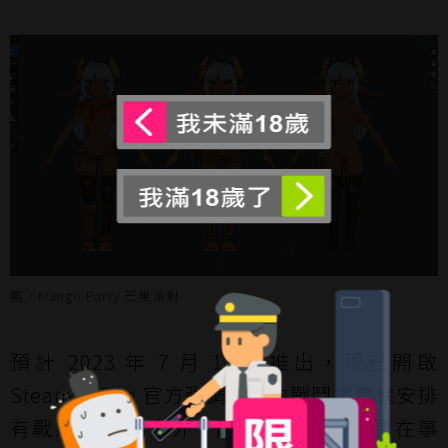
圖／Mango Party 芒果派對
預計 2023 年 7 月 13 日推出，現已開啟
Steam 頁面。官方強調除了在戰鬥場景就安排
有戰敗 H 畫面之外，隨冒險的推進還會在事