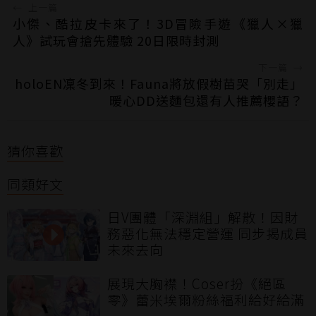
←
上一篇
小傑、酷拉皮卡來了！3D冒險手遊《獵人×獵
人》試玩會搶先體驗 20日限時封測
下一篇
→
holoEN凜冬到來！Fauna將放假樹苗哭「別走」
暖心DD送麵包還有人推薦櫻語？
猜你喜歡
同類好文
日V團體「深淵組」解散！因財
務惡化無法穩定營運 同步揭成員
未來去向
展現大胸襟！Coser扮《絕區
零》蕾米埃爾粉絲福利給好給滿