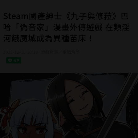
Steam國產紳士《九子與修菈》巴
哈「偽音家」漫畫外傳遊戲 在類淫
河餓魔城成為異種苗床！
2022-12-15 18:18
遊戲角落／編輯角落