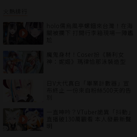
火熱排行
holo儒烏風亭螺鈿來台灣！在海
關被攔下 打開行李箱現場一陣尷
尬
魔鬼身材！Coser扮《勝利女
神：妮姬》瑪律恰那泳裝造型
日V大代真白「畢業計數器」宣
布終止 一份來自粉絲500天的告
別
一直呻吟？VTuber詭異「抖動」
直播破130萬觀看 本人發最新聲
明