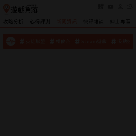
攻略分析
心得評測
新聞資訊
快評雜談
紳士專區
英雄聯盟
橘攸奈
Steam遊戲
吸點迷