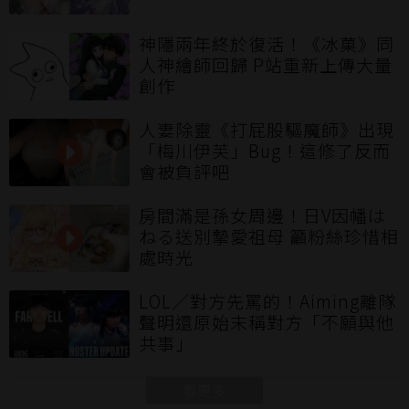
神隱兩年終於復活！《冰菓》同
人神繪師回歸 P站重新上傳大量
創作
人妻除靈《打屁股驅魔師》出現
「梅川伊芙」Bug！這修了反而
會被負評吧
房間滿是孫女周邊！日V因幡は
ねる送別摯愛祖母 籲粉絲珍惜相
處時光
LOL／對方先罵的！Aiming離隊
聲明還原始末稱對方「不願與他
共事」
看更多