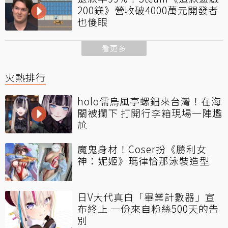
200鎂》營收破4000萬元開發者
也傻眼
看更多
火熱排行
holo儒烏風亭螺鈿來台灣！在海
關被攔下 打開行李箱現場一陣尷
尬
魔鬼身材！Coser扮《勝利女
神：妮姬》瑪律恰那泳裝造型
日V大代真白「畢業計數器」宣
布終止 一份來自粉絲500天的告
別