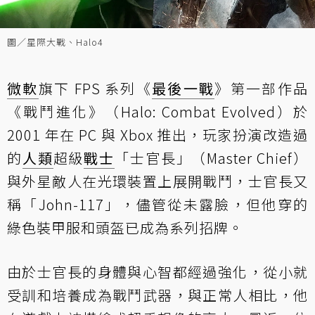
圖／星際大戰、Halo4
微軟
旗下 FPS 系列《
最後一戰
》第一部作品
《戰鬥進化》（Halo: Combat Evolved）於
2001 年在 PC 與 Xbox 推出，玩家扮演改造過
的
人類
超級
戰士
「士官長」（Master Chief）
與外星敵人在光環裝置上展開戰鬥，士官長又
稱「John-117」，儘管從未露臉，但他穿的
綠色裝甲服和頭盔已成為系列招牌。
由於士官長的身體與心智都經過強化，從小就
受訓和培養成為戰鬥武器，與正常人相比，他