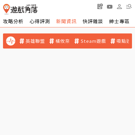
攻略分析
心得評測
新聞資訊
快評雜談
紳士專區
英雄聯盟
橘攸奈
Steam遊戲
吸點迷