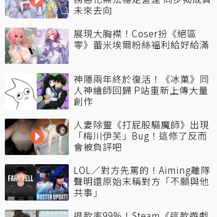
未來去向
展現大胸襟！Coser扮《絕區
零》蕾米埃爾粉絲福利給好給滿
神隱兩年終於復活！《冰菓》同
人神繪師回歸 P站重新上傳大量
創作
人妻除靈《打屁股驅魔師》出現
「梅川伊芙」Bug！這修了反而
會被負評吧
LOL／對方先罵的！Aiming離隊
聲明還原始末稱對方「不願與他
共事」
退款率99%！Steam《這款遊戲