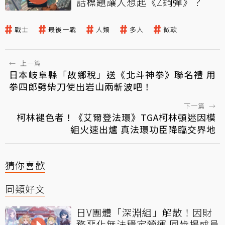
話標題讓人想起《Z鋼彈》？
戰士
最後一戰
人類
多人
微軟
←
上一篇
日本岐阜縣「故鄉稅」送《北斗神拳》聯名禮 用
拳四郎劈柴刀使出岩山兩斬波吧！
下一篇
→
柯林褪色者！《艾爾登法環》TGA柯林頓迷因模
組火速出爐 真法環功臣降臨交界地
猜你喜歡
同類好文
日V團體「深淵組」解散！因財
務惡化無法穩定營運 同步揭成員