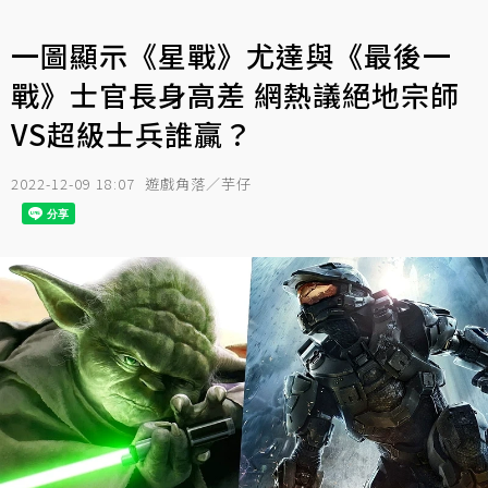
一圖顯示《星戰》尤達與《最後一
戰》士官長身高差 網熱議絕地宗師
VS超級士兵誰贏？
2022-12-09 18:07
遊戲角落／芋仔