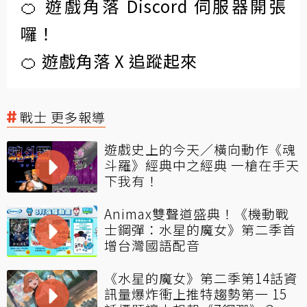
🍊 遊戲角落 Discord 伺服器開張
囉！
🍊 遊戲角落 X 追蹤起來
戰士 更多報導
遊戲史上的今天／橫向動作《魂
斗羅》經典中之經典 一槍在手天
下我有！
Animax雙聲道盛典！《機動戰
士鋼彈：水星的魔女》第二季首
增台灣國語配音
《水星的魔女》第二季第14話資
訊量爆炸衝上推特趨勢第一 15