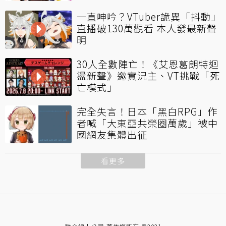
一直呻吟？VTuber詭異「抖動」
直播破130萬觀看 本人發最新聲
明
30人全數陣亡！《艾恩葛朗特迴
盪新聲》邀實況主、VT挑戰「死
亡模式」
完全失言！日本「黑白RPG」作
者喊「大東亞共榮圈萬歲」被中
國網友集體出征
看更多