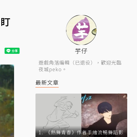
愛盯
芋仔
遊戲角落編輯（已退役），歡迎光臨
夜城peko。
最新文章
《熱舞青春》作者手繪流暢舞蹈影