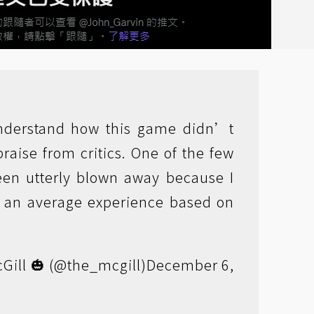
understand how this game didn’t
praise from critics. One of the few
en utterly blown away because I
 an average experience based on
ill 🎃 (@the_mcgill)
December 6,