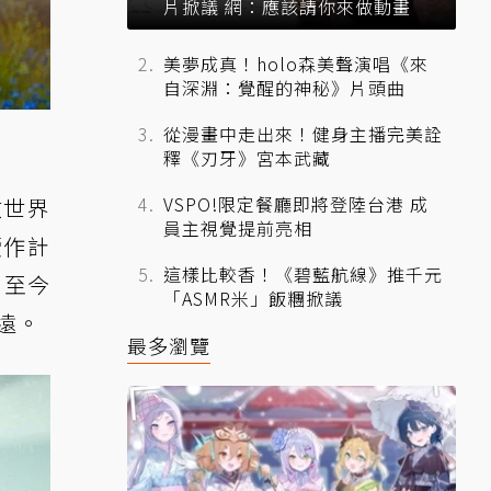
片掀議 網：應該請你來做動畫
美夢成真！holo森美聲演唱《來
自深淵：覺醒的神秘》片頭曲
從漫畫中走出來！健身主播完美詮
釋《刃牙》宮本武藏
VSPO!限定餐廳即將登陸台港 成
放世界
員主視覺提前亮相
續作計
這樣比較香！《碧藍航線》推千元
 至今
「ASMR米」飯糰掀議
遠。
最多瀏覽