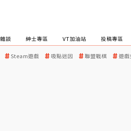
雜談
紳士專區
VT加油站
投稿專區
Steam遊戲
吸點迷因
聯盟戰棋
遊戲