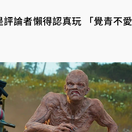
是評論者懶得認真玩 「覺青不