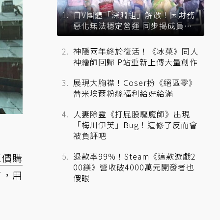
日V團體「深淵組」解散！因財務
惡化無法穩定營運 同步揭成員未
來去向
神隱兩年終於復活！《冰菓》同人
神繪師回歸 P站重新上傳大量創作
展現大胸襟！Coser扮《絕區零》
蕾米埃爾粉絲福利給好給滿
人妻除靈《打屁股驅魔師》出現
「梅川伊芙」Bug！這修了反而會
被負評吧
退款率99%！Steam《這款遊戲2
原價購
00鎂》營收破4000萬元開發者也
了，用
傻眼