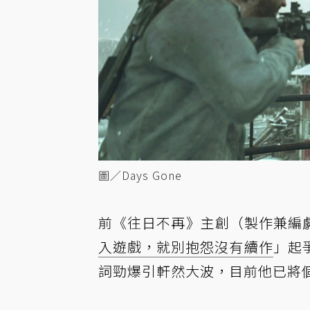
圖／Days Gone
前《往日不再》主創（製作兼編劇）J
入遊戲，就別抱怨沒有續作
」
起
詞勁爆引軒然大波，目前他已將