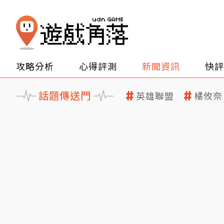
攻略分析
心得評測
新聞資訊
快評
話題傳送門
英雄聯盟
橘攸奈