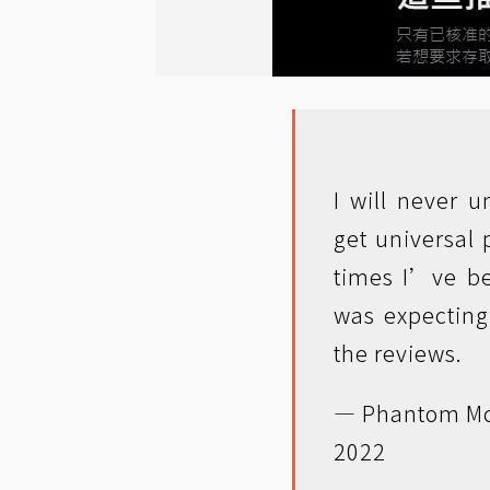
I will never 
get universal 
times I’ve be
was expecting
the reviews.
— Phantom McG
2022