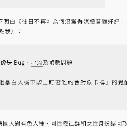
粉絲不明白《往日不再》為何沒獲得媒體普遍好評，J
點我
）：
像是 Bug、
串流
及幀數問題
戲
「粗暴白人機車騎士盯著他約會對象卡撐」的覺
美國人對有色人種、同性戀社群和女性身份認同