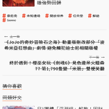
雄強勢回歸
索尼克
未知邊境
開放世界
任天堂
解謎
Sonic
←
上一篇
《JoJo的奇妙冒險石之海》動畫版刪改部分「波
希米亞狂想曲」劇情 避免觸犯迪士尼相關版權
下一篇
→
終於遇到！櫻巫女玩《劍魂6》見色違呆火鱷森
77 第1,790隻變「米筋」雙梗笑翻
猜你喜歡
同類好文
日V團體「深淵組」解散！因財