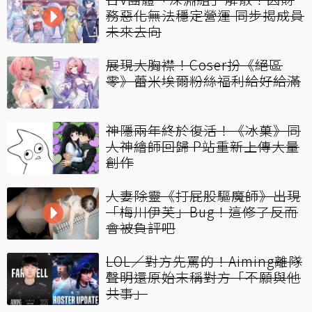
務惡化無法穩定營運 同步揭成員
未來去向
展現大胸襟！Coser扮《絕區
零》蕾米埃爾粉絲福利給好給滿
神隱兩年終於復活！《冰菓》同
人神繪師回歸 P站重新上傳大量
創作
人妻除靈《打屁股驅魔師》出現
「梅川伊芙」Bug！這修了反而
會被負評吧
LOL／對方先罵的！Aiming離隊
聲明還原始末稱對方「不願與他
共事」