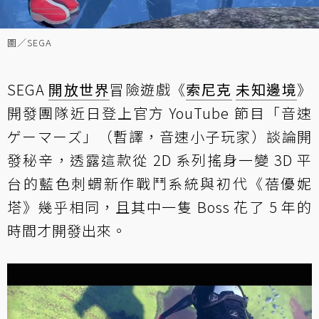
圖／SEGA
SEGA
開放世界
冒險遊戲《
索尼克
未知邊境
》
開發團隊近日登上官方 YouTube 節目「音速
ゲーマーズ」（暫譯，音速小子玩家）談論開
發秘辛，透露這款從 2D 系列搖身一變 3D 平
台的藍色刺蝟新作戰鬥系統與初代《蓓優妮
塔》幾乎相同，且其中一隻 Boss 花了 5 年的
時間才開發出來。