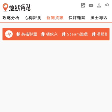
攻略分析
心得評測
新聞資訊
快評雜談
紳士專區
英雄聯盟
橘攸奈
Steam遊戲
吸點迷