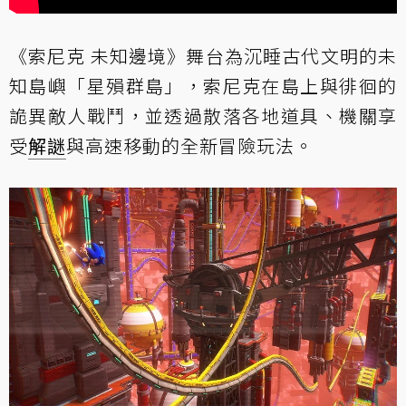
《索尼克 未知邊境》舞台為沉睡古代文明的未
知島嶼「星殞群島」，索尼克在島上與徘徊的
詭異敵人戰鬥，並透過散落各地道具、機關享
受
解謎
與高速移動的全新冒險玩法。