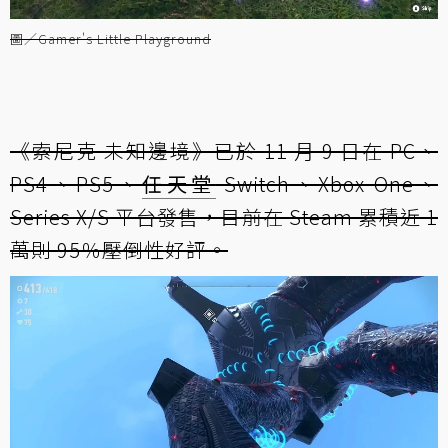
圖／Gamer's Little Playground
《索尼克 未知邊境》已於 11 月 9 日在 PC、
PS4、PS5、
任天堂
Switch、Xbox One、
Series X/S 平台發售，目前在 Steam 累積近 1
萬則 95％壓倒性好評。