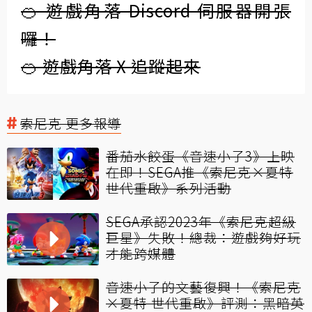
🍊 遊戲角落 Discord 伺服器開張
囉！
🍊 遊戲角落 X 追蹤起來
索尼克 更多報導
番茄水餃蛋《音速小子3》上映
在即！SEGA推《索尼克×夏特
世代重啟》系列活動
SEGA承認2023年《索尼克超級
巨星》失敗！總裁：遊戲夠好玩
才能跨媒體
音速小子的文藝復興！《索尼克
×夏特 世代重啟》評測：黑暗英