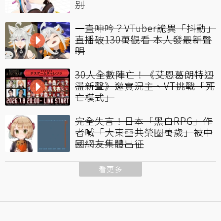
別
一直呻吟？VTuber詭異「抖動」
直播破130萬觀看 本人發最新聲
明
30人全數陣亡！《艾恩葛朗特迴
盪新聲》邀實況主、VT挑戰「死
亡模式」
完全失言！日本「黑白RPG」作
者喊「大東亞共榮圈萬歲」被中
國網友集體出征
看更多