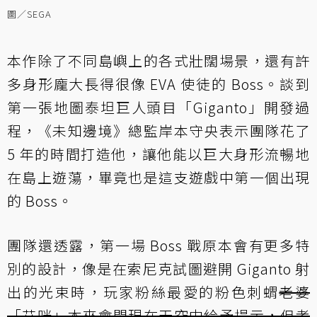
圖／SEGA
本作除了不同島嶼上的各式壯闊場景，還有許
多身形龐大長得很像 EVA 使徒的 Boss。談到
第一張地圖泰坦巨人頭目「Giganto」開發過
程，《未知邊境》總監岸本守央表示團隊花了
5 年的時間打造他，讓他能以巨大身形流暢地
在島上遊蕩，畢竟也是這支遊戲中第一個出現
的 Boss。
團隊還透露，第一場 Boss 戰原本會有更多特
別的設計，像是在索尼克試圖避開 Giganto 射
出的光束時，玩家粉絲最愛的粉色刺蝟
老婆
「艾咪」本來會閃現在天空中給予提示，但考