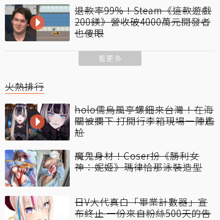
退款率99%！Steam《這款遊戲
200鎂》營收破4000萬元開發者
也傻眼
看更多
火熱排行
holo儒烏風亭螺鈿來台灣！在海
關被攔下 打開行李箱現場一陣尷
尬
魔鬼身材！Coser扮《勝利女
神：妮姬》瑪律恰那泳裝造型
日V大代真白「畢業計數器」宣
布終止 一份來自粉絲500天的告