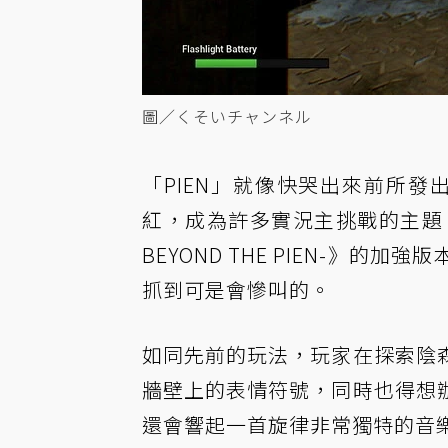
圖／くそいチャンネル
「PIEN」就像快哭出來前所發
紅，成為許多實況主挑戰的主題；而《P
BEYOND THE PIEN-》
抓到可是會慘叫的。
如同先前的玩法，玩家在探索陰
牆壁上的表情符號，同時也得想
還會響起一首旋律非常獨特的音樂