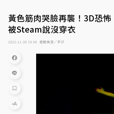
黃色筋肉哭臉再襲！3D恐怖《PI
被Steam說沒穿衣
2022-11-28 19:58
遊戲角落／芋仔