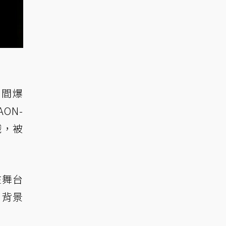
瞬間爆
ON-
戲，被
在舞台
，背景