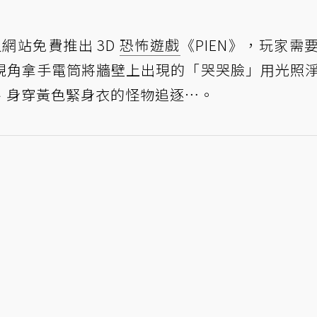
於個人網站免費推出 3D
恐怖遊戲
《PIEN》，玩家需
視角拿手電筒將牆壁上出現的「哭哭臉」用光照
、身穿黃色緊身衣的怪物追逐…。