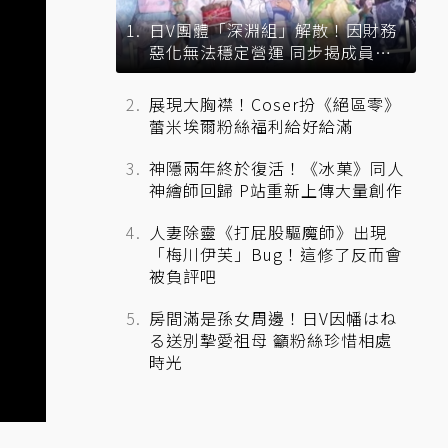
日V團體「深淵組」解散！因財務
惡化無法穩定營運 同步揭成員未
來去向
展現大胸襟！Coser扮《絕區零》
蕾米埃爾粉絲福利給好給滿
神隱兩年終於復活！《冰菓》同人
神繪師回歸 P站重新上傳大量創作
人妻除靈《打屁股驅魔師》出現
「梅川伊芙」Bug！這修了反而會
被負評吧
房間滿是孫女周邊！日V因幡はね
る送別摯愛祖母 籲粉絲珍惜相處
時光