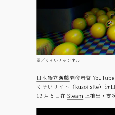
圖／くそいチャンネル
日本
獨立遊戲
開發者暨 YouTu
くそいサイト（kusoi.site）近
12 月 5 日在
Steam
上推出，支