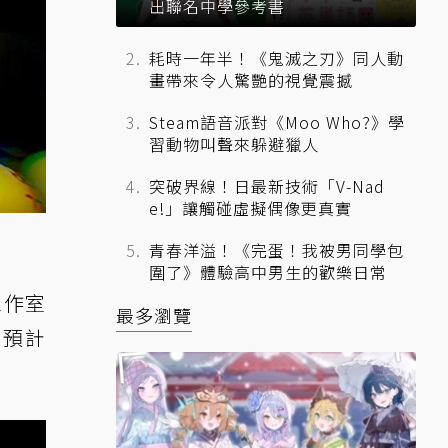
出聯名中學參考書
耗時一年半！《鬼滅之刃》同人動
畫帶來令人驚艷的視覺震撼
Steam語音派對《Moo Who?》學
習動物叫聲來躲避獵人
突破界線！日最新技術「V-Nad
e!」讓觸碰虛擬偶像更真實
青春洋溢！《完蛋！我被男同學包
圍了》體驗高中男生的歡樂日常
工作室
最多瀏覽
》，預計