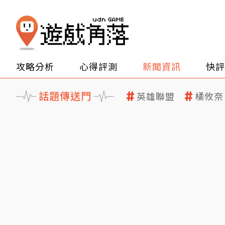
攻略分析
心得評測
新聞資訊
快評
話題傳送門
英雄聯盟
橘攸奈