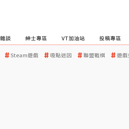
雜談
紳士專區
VT加油站
投稿專區
Steam遊戲
吸點迷因
聯盟戰棋
遊戲