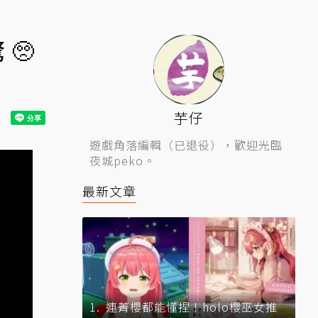
🥺
芋仔
遊戲角落編輯（已退役），歡迎光臨
夜城peko。
最新文章
連菁櫻都能懂捏！holo櫻巫女推