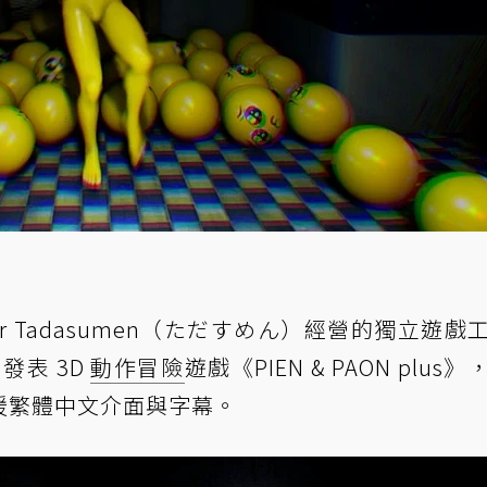
ber Tadasumen（ただすめん）經營的獨立遊戲
日發表 3D
動作冒險
遊戲《PIEN & PAON plus
援繁體中文介面與字幕。