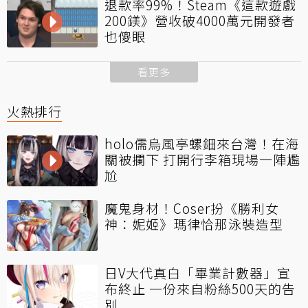
退款率99%！Steam《這款遊戲
200鎂》營收破4000萬元開發者
也傻眼
看更多
火熱排行
holo儒烏風亭螺鈿來台灣！在海
關被攔下 打開行李箱現場一陣尷
尬
魔鬼身材！Coser扮《勝利女
神：妮姬》瑪律恰那泳裝造型
日V大代真白「畢業計數器」宣
布終止 一份來自粉絲500天的告
別