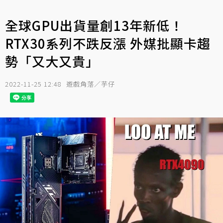
全球GPU出貨量創13年新低！
RTX30系列不跌反漲 外媒批顯卡趨
勢「又大又貴」
2022-11-25 12:48
遊戲角落／芋仔