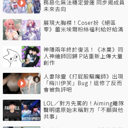
務惡化無法穩定營運 同步揭成員
未來去向
展現大胸襟！Coser扮《絕區
零》蕾米埃爾粉絲福利給好給滿
神隱兩年終於復活！《冰菓》同
人神繪師回歸 P站重新上傳大量
創作
人妻除靈《打屁股驅魔師》出現
「梅川伊芙」Bug！這修了反而
會被負評吧
LOL／對方先罵的！Aiming離隊
聲明還原始末稱對方「不願與他
共事」