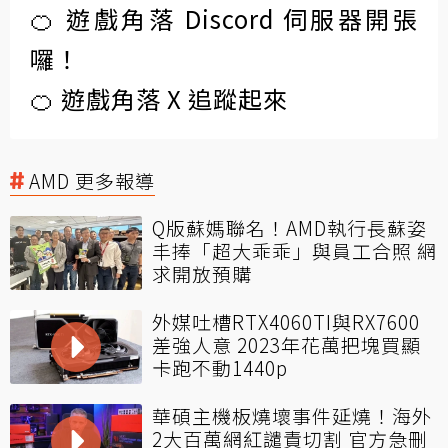
🍊 遊戲角落 Discord 伺服器開張
囉！
🍊 遊戲角落 X 追蹤起來
AMD 更多報導
Q版蘇媽聯名！AMD執行長蘇姿
丰捧「超大乖乖」與員工合照 網
求開放預購
外媒吐槽RTX4060TI與RX7600
差強人意 2023年花萬把塊買顯
卡跑不動1440p
華碩主機板燒壞事件延燒！海外
2大百萬網紅譴責切割 官方急刪