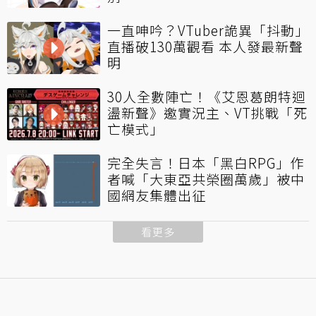
一直呻吟？VTuber詭異「抖動」
直播破130萬觀看 本人發最新聲
明
30人全數陣亡！《艾恩葛朗特迴
盪新聲》邀實況主、VT挑戰「死
亡模式」
完全失言！日本「黑白RPG」作
者喊「大東亞共榮圈萬歲」被中
國網友集體出征
看更多