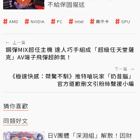
不給保固描述
AMD
NVIDIA
PC
Intel
顯示卡
GPU
←
上一篇
鋼彈MIX超任主機 達人巧手組成「超級任天堂薩
克」AV端子飛彈超帥氣！
下一篇
→
《極速快感：桀驁不馴》推特嗆玩家「奶昔腦」
官方道歉刪文引粉絲聲援小編
猜你喜歡
同類好文
日V團體「深淵組」解散！因財