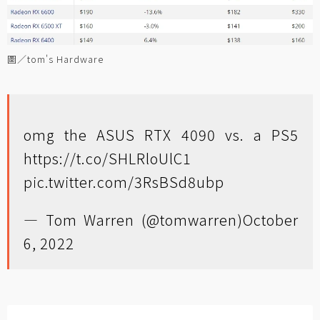
圖／tom's Hardware
omg the ASUS RTX 4090 vs. a PS5
https://t.co/SHLRloUlC1
pic.twitter.com/3RsBSd8ubp
— Tom Warren (@tomwarren)
October
6, 2022