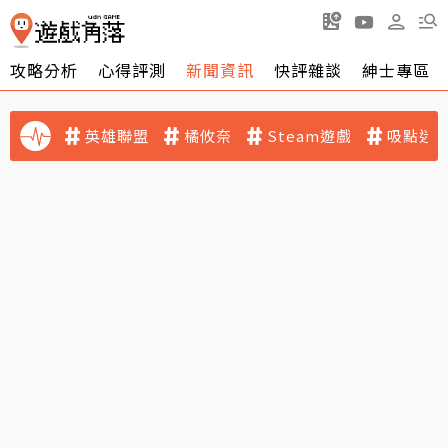
攻略分析
心得評測
新聞資訊
快評雜談
紳士專區
英雄聯盟
橘攸奈
Steam遊戲
吸點迷