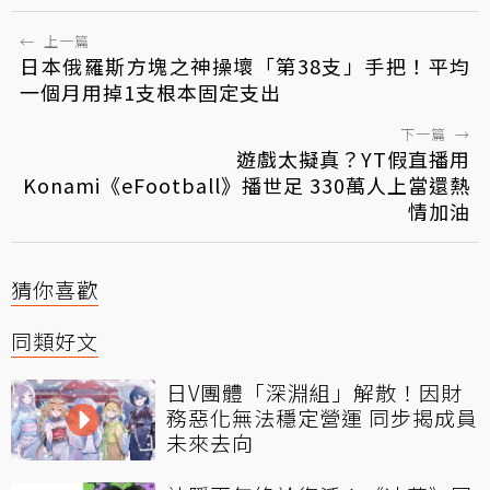
←
上一篇
日本俄羅斯方塊之神操壞「第38支」手把！平均
一個月用掉1支根本固定支出
下一篇
→
遊戲太擬真？YT假直播用
Konami《eFootball》播世足 330萬人上當還熱
情加油
猜你喜歡
同類好文
日V團體「深淵組」解散！因財
務惡化無法穩定營運 同步揭成員
未來去向