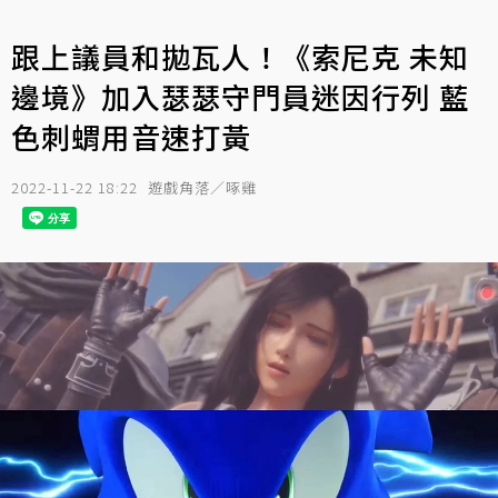
跟上議員和拋瓦人！《索尼克 未知
邊境》加入瑟瑟守門員迷因行列 藍
色刺蝟用音速打黃
2022-11-22 18:22
遊戲角落／啄雞