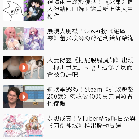
神隱兩年終於復活！《冰菓》同
人神繪師回歸 P站重新上傳大量
創作
展現大胸襟！Coser扮《絕區
零》蕾米埃爾粉絲福利給好給滿
人妻除靈《打屁股驅魔師》出現
「梅川伊芙」Bug！這修了反而
會被負評吧
退款率99%！Steam《這款遊戲
200鎂》營收破4000萬元開發者
也傻眼
夢想成真！VTuber結城昨日奈與
《刀劍神域》推出聯動周邊