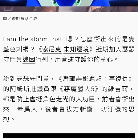
圖／遊戲角落合成
I am the storm that..嗯？怎麼衝出來的是隻
藍色刺蝟？《
索尼克
未知邊境
》近期加入瑟瑟
守門員
迷因
行列，用音速守護你的童心。
說到瑟瑟守門員，《潛龍諜影崛起：再復仇》
的阿姆斯壯議員跟《惡魔獵人5》的維吉爾，
都是防止虛擬角色走光的大功臣，前者會衝出
來一拳扁人，後者會拔刀斬斷一切汙穢的思
想。