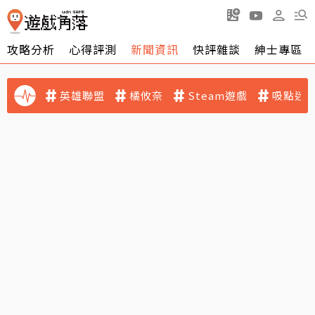
攻略分析
心得評測
新聞資訊
快評雜談
紳士專區
英雄聯盟
橘攸奈
Steam遊戲
吸點迷