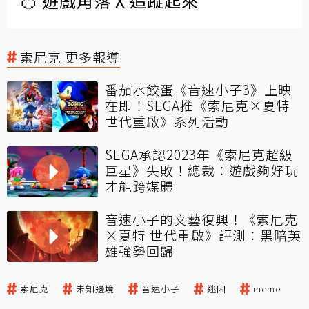
🍊 遊戲角落 X 追蹤起來
索尼克 更多報導
番茄水餃蛋《音速小子3》上映
在即！SEGA推《索尼克×夏特
世代重啟》系列活動
SEGA承認2023年《索尼克超級
巨星》失敗！總裁：遊戲夠好玩
才能跨媒體
音速小子的文藝復興！《索尼克
×夏特 世代重啟》評測：黑暗英
雄強勢回歸
索尼克
未知邊境
音速小子
迷因
meme