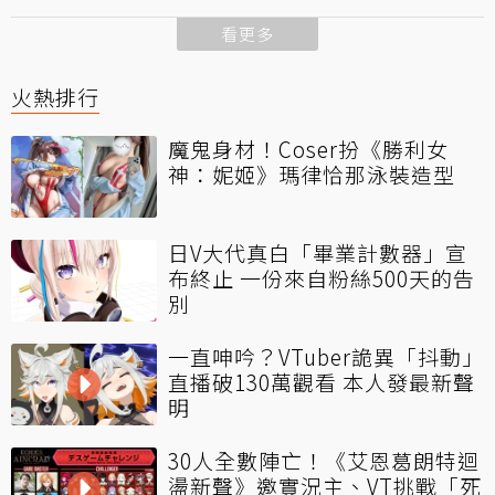
看更多
火熱排行
魔鬼身材！Coser扮《勝利女
神：妮姬》瑪律恰那泳裝造型
日V大代真白「畢業計數器」宣
布終止 一份來自粉絲500天的告
別
一直呻吟？VTuber詭異「抖動」
直播破130萬觀看 本人發最新聲
明
30人全數陣亡！《艾恩葛朗特迴
盪新聲》邀實況主、VT挑戰「死