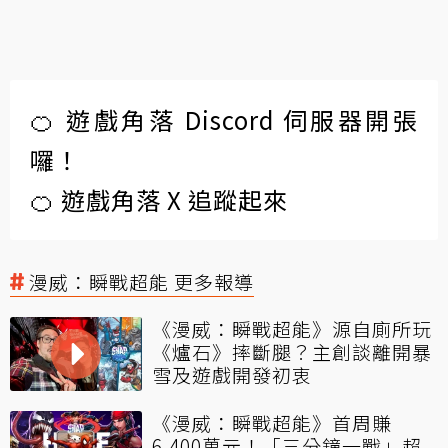
🍊 遊戲角落 Discord 伺服器開張
囉！
🍊 遊戲角落 X 追蹤起來
漫威：瞬戰超能 更多報導
《漫威：瞬戰超能》源自廁所玩
《爐石》摔斷腿？主創談離開暴
雪及遊戲開發初衷
《漫威：瞬戰超能》首周賺
6,400萬元！「三分鐘一戰」超