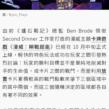
圖／Bynx_Plays
由前《爐石戰記》總監 Ben Brode 領銜
Second Dinner 工作室打造的漫威主題
卡牌遊
戲
《
漫威：瞬戰超能
》已經在 10 月中旬正式
上線，輕快的特色玩法成功在玩家之間引發熱
烈討論：玩家的勝利目標並不是單純地削減對
手的生命值，或卡片之間的戰鬥，而是利用
放
置
卡片累積較高的戰鬥點數來搶下三個區域中
的其中兩個，而這三個隨機決定的區域都各自
有著不同的效果。