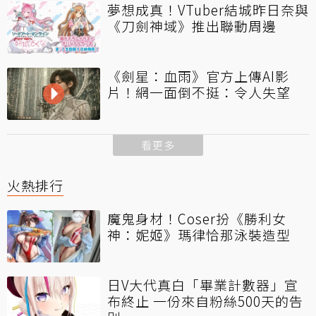
夢想成真！VTuber結城昨日奈與
《刀劍神域》推出聯動周邊
《劍星：血雨》官方上傳AI影
片！網一面倒不挺：令人失望
看更多
火熱排行
魔鬼身材！Coser扮《勝利女
神：妮姬》瑪律恰那泳裝造型
日V大代真白「畢業計數器」宣
布終止 一份來自粉絲500天的告