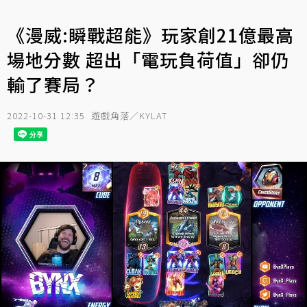
《漫威:瞬戰超能》玩家創21億最高
場地分數 超出「電玩負荷值」卻仍
輸了賽局？
2022-10-31 12:35
遊戲角落／KYLAT