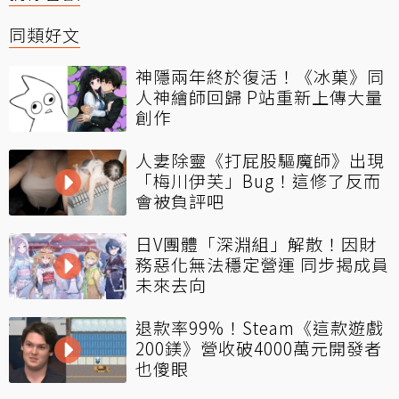
同類好文
神隱兩年終於復活！《冰菓》同
人神繪師回歸 P站重新上傳大量
創作
人妻除靈《打屁股驅魔師》出現
「梅川伊芙」Bug！這修了反而
會被負評吧
日V團體「深淵組」解散！因財
務惡化無法穩定營運 同步揭成員
未來去向
退款率99%！Steam《這款遊戲
200鎂》營收破4000萬元開發者
也傻眼