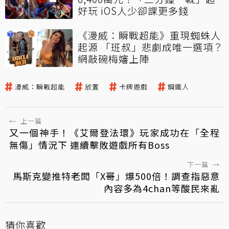
好玩 iOS人少卻課更多錢
《漫威：瞬戰超能》重現蜘蛛人
起源 「班叔」悲劇成唯一選項？
網敲碗梅嬸上陣
漫威：瞬戰超能
放置
卡牌遊戲
鋼鐵人
←
上一篇
又一個神手！《艾爾登法環》玩家成功在「全程
無傷」情況下 連續擊敗遊戲所有Boss
下一篇
→
馬斯克變推特老闆「X哥」爆500倍！調查指惡意
內容多為4chan等酸民來亂
猜你喜歡