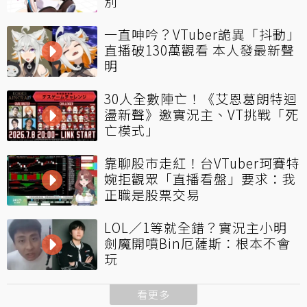
別
一直呻吟？VTuber詭異「抖動」
直播破130萬觀看 本人發最新聲
明
30人全數陣亡！《艾恩葛朗特迴
盪新聲》邀實況主、VT挑戰「死
亡模式」
靠聊股市走紅！台VTuber珂賽特
婉拒觀眾「直播看盤」要求：我
正職是股票交易
LOL／1等就全錯？實況主小明
劍魔開噴Bin厄薩斯：根本不會
玩
看更多