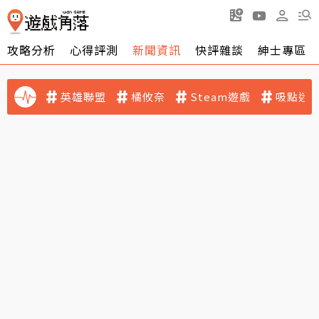
攻略分析
心得評測
新聞資訊
快評雜談
紳士專區
英雄聯盟
橘攸奈
Steam遊戲
吸點迷