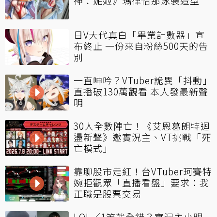
神：妮姬》瑪律恰那泳裝造型
日V大代真白「畢業計數器」宣
布終止 一份來自粉絲500天的告
別
一直呻吟？VTuber詭異「抖動」
直播破130萬觀看 本人發最新聲
明
30人全數陣亡！《艾恩葛朗特迴
盪新聲》邀實況主、VT挑戰「死
亡模式」
靠聊股市走紅！台VTuber珂賽特
婉拒觀眾「直播看盤」要求：我
正職是股票交易
LOL／1等就全錯？實況主小明