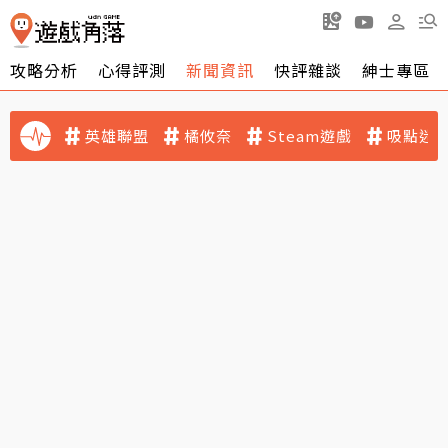
攻略分析
心得評測
新聞資訊
快評雜談
紳士專區
英雄聯盟
橘攸奈
Steam遊戲
吸點迷