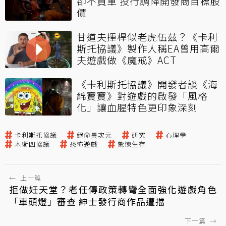
卻不買單 投行調降開發商目標股
價
甘道夫揮桿似老虎伍茲？《卡利
斯托協議》製作人稱EA曾用高爾
夫遊戲做《魔戒》ACT
《卡利斯托協議》開發者談《海
綿寶寶》對遊戲的啟發「風格
化」讓血腥特色更印象深刻
卡利斯托協議
絕命異次元
研究
心理學
木衛四協議
恐怖遊戲
驚悚生存
←
上一篇
拒做妊天堂？老任傳政策轉彎全面強化遊戲角色
「車頭燈」審查 紳士發行商作品遭擋
下一篇
→