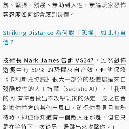
氛、緊張、殘暴、無助到人性，無論玩家恐怖
容忍度如何都會感到畏懼。
Striking Distance 為何對「恐懼」如此有自
信？
技術長 Mark James 告訴 VG247
，雖然
恐怖
遊戲
中有 50％ 的恐懼來自音效，但他保證
《卡利斯托協議》很大一部分的恐懼感是來自
殘酷成性的人工智慧（sadistic AI），「我們
的 AI 有時會做出不攻擊玩家的決定，反之它會
跳進你前方的某個出風口，確保你看見且蓄勢
待發，即便你知道有一個敵人在那邊，但它只
是在等待下一次從另一邊跳出來攻擊你。」