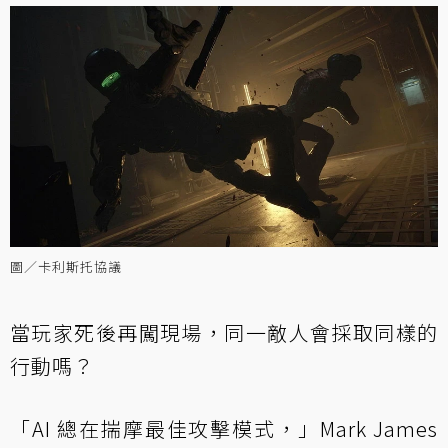
圖／卡利斯托協議
當玩家死後再闖現場，同一敵人會採取同樣的
行動嗎？
「AI 總在揣摩最佳攻擊模式，」Mark James