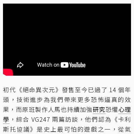
初代《絕命異次元》發售至今已過了 14 個年
頭，技術進步為我們帶來更多恐怖逼真的效
果，而原班製作人馬也持續加強
研究
恐懼
心理
學
，綜合 VG247 兩篇訪談，他們認為《卡利
斯托協議》是史上最可怕的遊戲之一，從氣