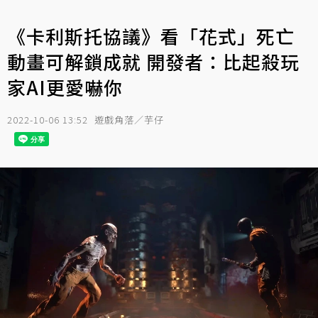
《卡利斯托協議》看「花式」死亡
動畫可解鎖成就 開發者：比起殺玩
家AI更愛嚇你
2022-10-06 13:52
遊戲角落／芋仔