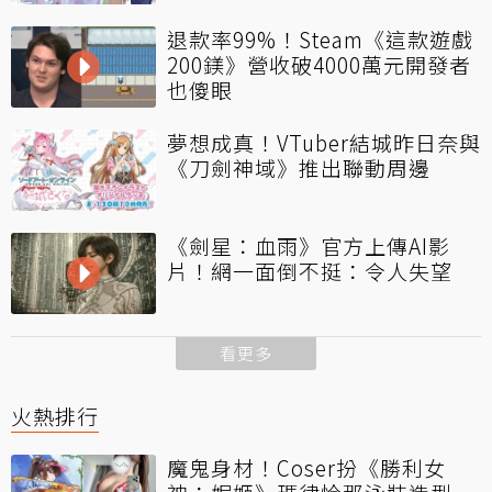
退款率99%！Steam《這款遊戲
200鎂》營收破4000萬元開發者
也傻眼
夢想成真！VTuber結城昨日奈與
《刀劍神域》推出聯動周邊
《劍星：血雨》官方上傳AI影
片！網一面倒不挺：令人失望
看更多
火熱排行
魔鬼身材！Coser扮《勝利女