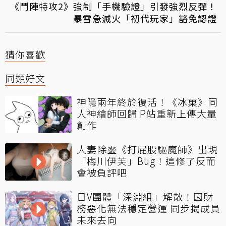
《鬥陣特攻2》強制「手機驗證」引發強烈反彈！
暴雪急滅火「初代玩家」豁免認證
猜你喜歡
同類好文
神隱兩年終於復活！《冰菓》同
人神繪師回歸 P站重新上傳大量
創作
人妻除靈《打屁股驅魔師》出現
「梅川伊芙」Bug！這修了反而
會被負評吧
日V團體「深淵組」解散！因財
務惡化無法穩定營運 同步揭成員
未來去向