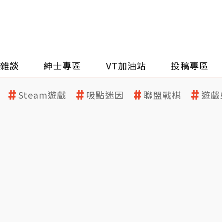
雜談
紳士專區
VT加油站
投稿專區
Steam遊戲
吸點迷因
聯盟戰棋
遊戲