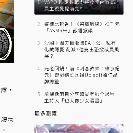
VSPO!限定餐廳即將登陸台港 成
員主視覺提前亮相
這樣比較香！《碧藍航線》推千元
「ASMR米」飯糰掀議
沙國財團天價收購EA！公司私有
化藏隱憂 削減7億支出恐掀裁員風
暴？
元老回鍋！前《刺客教條：維京紀
元》遊戲總監回歸Ubisoft擔任品
牌總監
暫譯，
前偶像節目分享追愛老師全過程
主持人「也太像少女漫畫」
最多瀏覽
克服物
）。