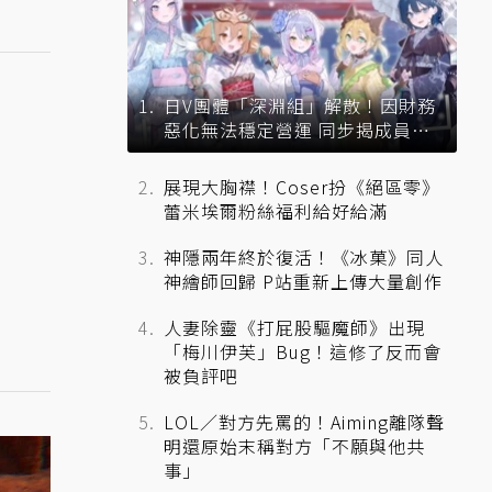
日V團體「深淵組」解散！因財務
惡化無法穩定營運 同步揭成員未
來去向
展現大胸襟！Coser扮《絕區零》
蕾米埃爾粉絲福利給好給滿
神隱兩年終於復活！《冰菓》同人
神繪師回歸 P站重新上傳大量創作
人妻除靈《打屁股驅魔師》出現
「梅川伊芙」Bug！這修了反而會
被負評吧
LOL／對方先罵的！Aiming離隊聲
明還原始末稱對方「不願與他共
事」