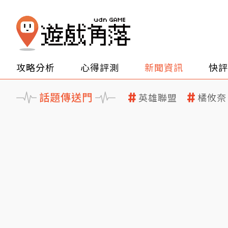
攻略分析
心得評測
新聞資訊
快評
話題傳送門
英雄聯盟
橘攸奈