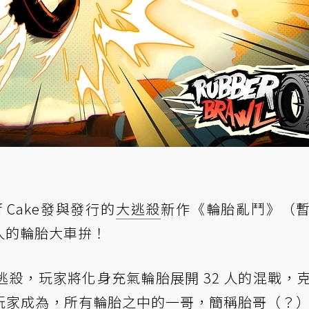
e of Cake發與發行的
大逃殺
新作《輪胎亂鬥》（
32 人的輪胎大車拚！
逃殺，玩家將化身充氣輪胎展開 32 人的混戰，
玩家成為，所有輪胎之中的一哥，簡稱胎哥（？