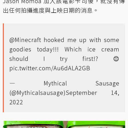
Jason Momoa 加入該電影卡司後，就沒有傳
出任何拍攝進度與上映日期的消息。
@Minecraft
hooked me up with some
goodies today!!! Which ice cream
should I try first!? 😊
pic.twitter.com/Au6dALA2GB
— Mythical Sausage
(@Mythicalsausage)
September 14,
2022