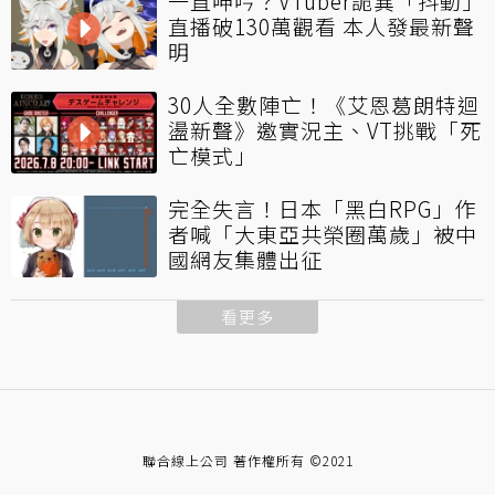
一直呻吟？VTuber詭異「抖動」
直播破130萬觀看 本人發最新聲
明
30人全數陣亡！《艾恩葛朗特迴
盪新聲》邀實況主、VT挑戰「死
亡模式」
完全失言！日本「黑白RPG」作
者喊「大東亞共榮圈萬歲」被中
國網友集體出征
看更多
聯合線上公司 著作權所有 ©2021