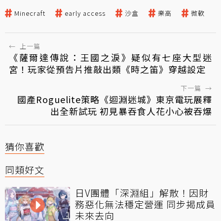
Minecraft
early access
沙盒
樂高
微軟
←
上一篇
《薩爾達傳說：王國之淚》疑似有七座大型迷
宮！玩家從預告片推敲出類《時之笛》穿越設定
下一篇
→
國產Roguelite策略《迴淵迷城》東京電玩展釋
出全新試玩 初見暴吞食人花小心被吞爆
猜你喜歡
同類好文
日V團體「深淵組」解散！因財
務惡化無法穩定營運 同步揭成員
未來去向