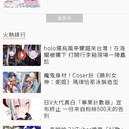
看更多
火熱排行
holo儒烏風亭螺鈿來台灣！在海
關被攔下 打開行李箱現場一陣尷
尬
魔鬼身材！Coser扮《勝利女
神：妮姬》瑪律恰那泳裝造型
日V大代真白「畢業計數器」宣
布終止 一份來自粉絲500天的告
別