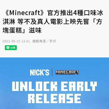
《Minecraft》官方推出4種口味冰
淇淋 等不及真人電影上映先嘗「方
塊蛋糕」滋味
2022-09-15 12:41
遊戲角落／芋仔