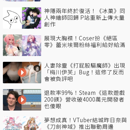
神隱兩年終於復活！《冰菓》同
人神繪師回歸 P站重新上傳大量
創作
展現大胸襟！Coser扮《絕區
零》蕾米埃爾粉絲福利給好給滿
人妻除靈《打屁股驅魔師》出現
「梅川伊芙」Bug！這修了反而
會被負評吧
退款率99%！Steam《這款遊戲
200鎂》營收破4000萬元開發者
也傻眼
夢想成真！VTuber結城昨日奈與
《刀劍神域》推出聯動周邊