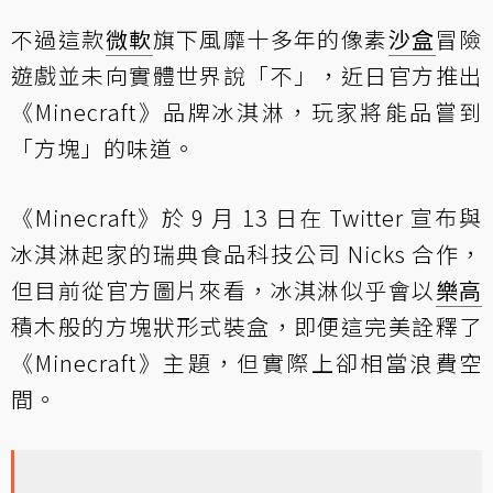
不過這款
微軟
旗下風靡十多年的像素
沙盒
冒險
遊戲並未向實體世界說「不」，近日官方推出
《Minecraft》品牌冰淇淋，玩家將能品嘗到
「方塊」的味道。
《Minecraft》於 9 月 13 日在 Twitter 宣布與
冰淇淋起家的瑞典食品科技公司 Nicks 合作，
但目前從官方圖片來看，冰淇淋似乎會以
樂高
積木般的方塊狀形式裝盒，即便這完美詮釋了
《Minecraft》主題，但實際上卻相當浪費空
間。