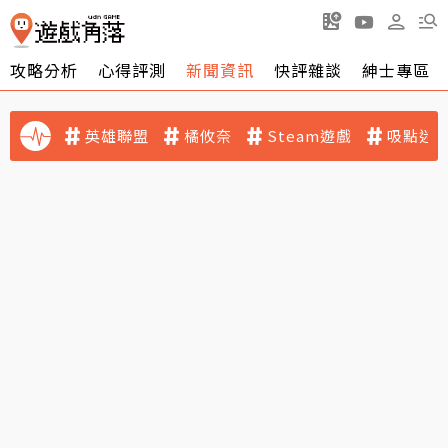
攻略分析
心得評測
新聞資訊
快評雜談
紳士專區
英雄聯盟
橘攸奈
Steam遊戲
吸點迷