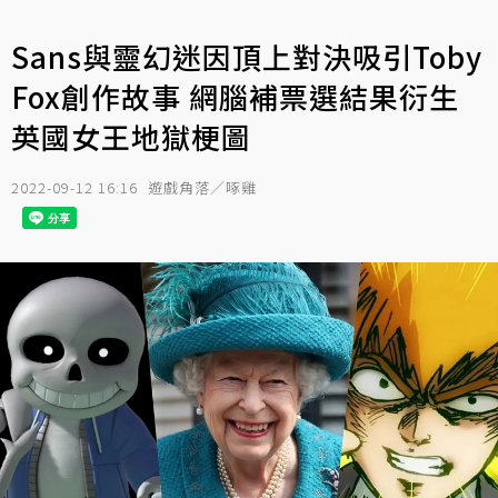
Sans與靈幻迷因頂上對決吸引Toby
Fox創作故事 網腦補票選結果衍生
英國女王地獄梗圖
2022-09-12 16:16
遊戲角落／啄雞