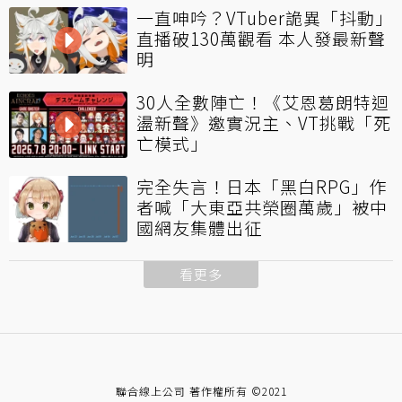
一直呻吟？VTuber詭異「抖動」
直播破130萬觀看 本人發最新聲
明
30人全數陣亡！《艾恩葛朗特迴
盪新聲》邀實況主、VT挑戰「死
亡模式」
完全失言！日本「黑白RPG」作
者喊「大東亞共榮圈萬歲」被中
國網友集體出征
看更多
聯合線上公司 著作權所有 ©2021