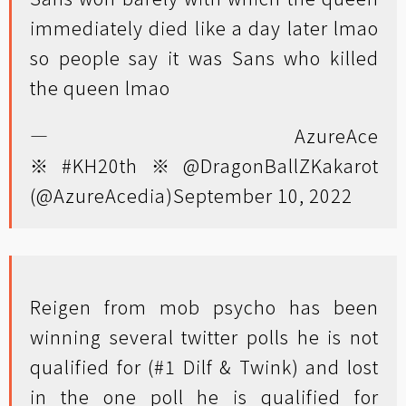
immediately died like a day later lmao
so people say it was Sans who killed
the queen lmao
— AzureAce
※#KH20th※@DragonBallZKakarot
(@AzureAcedia)
September 10, 2022
Reigen from mob psycho has been
winning several twitter polls he is not
qualified for (#1 Dilf & Twink) and lost
in the one poll he is qualified for