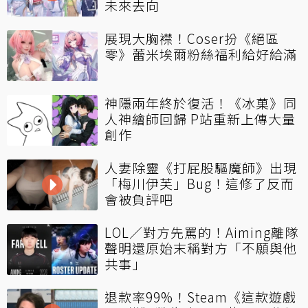
未來去向
展現大胸襟！Coser扮《絕區
零》蕾米埃爾粉絲福利給好給滿
神隱兩年終於復活！《冰菓》同
人神繪師回歸 P站重新上傳大量
創作
人妻除靈《打屁股驅魔師》出現
「梅川伊芙」Bug！這修了反而
會被負評吧
LOL／對方先罵的！Aiming離隊
聲明還原始末稱對方「不願與他
共事」
退款率99%！Steam《這款遊戲