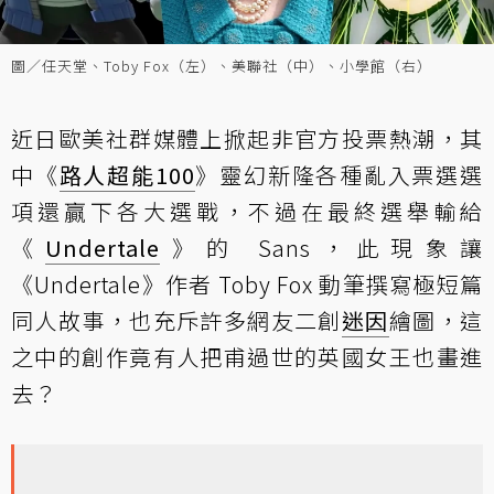
圖／任天堂、Toby Fox（左）、美聯社（中）、小學館（右）
近日歐美社群媒體上掀起非官方投票熱潮，其
中《
路人超能100
》靈幻新隆各種亂入票選選
項還贏下各大選戰，不過在最終選舉輸給
《
Undertale
》的 Sans，此現象讓
《Undertale》作者 Toby Fox 動筆撰寫極短篇
同人故事，也充斥許多網友二創
迷因
繪圖，這
之中的創作竟有人把甫過世的英國女王也畫進
去？