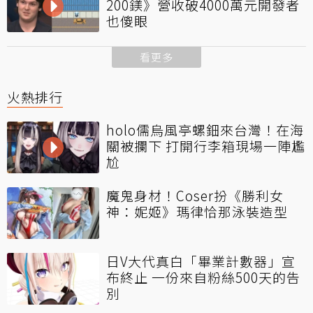
200鎂》營收破4000萬元開發者
也傻眼
看更多
火熱排行
holo儒烏風亭螺鈿來台灣！在海
關被攔下 打開行李箱現場一陣尷
尬
魔鬼身材！Coser扮《勝利女
神：妮姬》瑪律恰那泳裝造型
日V大代真白「畢業計數器」宣
布終止 一份來自粉絲500天的告
別