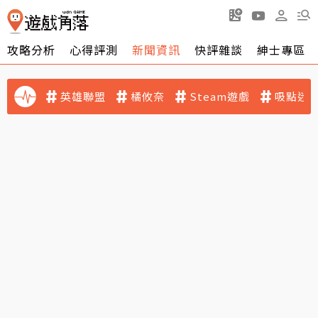
攻略分析
心得評測
新聞資訊
快評雜談
紳士專區
英雄聯盟
橘攸奈
Steam遊戲
吸點迷