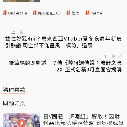
Undertale
路人超能100
迷因
meme
←
上一篇
雙性好狐4ni？馬來西亞VTuber夏冬夜周年新皮
引熱議 司空部不滿畫風「模仿」過頭
下一篇
→
續篇標題即劇透！？傳《薩爾達傳說：曠野之息
2》正式名稱9月直面會揭曉
猜你喜歡
同類好文
日V團體「深淵組」解散！因財
務惡化無法穩定營運 同步揭成員