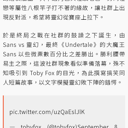
戀等屬性八根竿子打不著的緣故，讓社群上出
現反對派，希望將靈幻從寶座上拉下。
於是終局之戰在社群的鼓譟之下誕生，由
Sans vs 靈幻，最終《Undertale》的大魔王
Sans 以些微票數百分比之差勝出。勝利腰帶
易主之際，這波社群現象看似準備落幕，殊不
知吸引到 Toby Fox 的目光，為此撰寫搞笑同
人短篇故事，以文字模擬靈幻敗下陣的錯愕。
pic.twitter.com/uzQaEslJlK
— tobyfox (@tobyfox)
September 8,