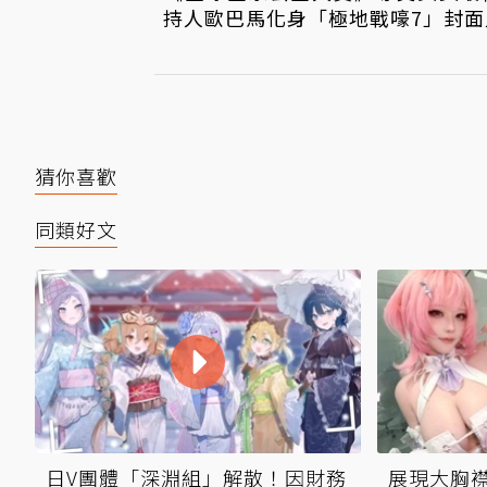
持人歐巴馬化身「極地戰嚎7」封面
猜你喜歡
同類好文
日V團體「深淵組」解散！因財務
展現大胸襟