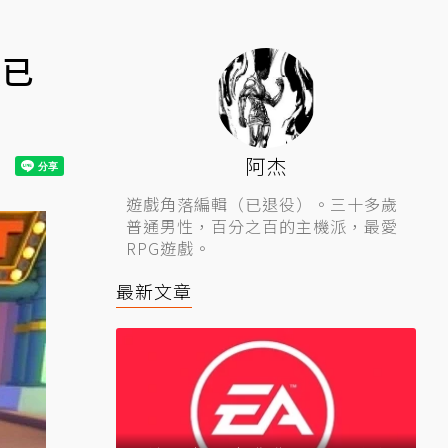
積已
阿杰
遊戲角落編輯（已退役）。三十多歲
普通男性，百分之百的主機派，最愛
RPG遊戲。
最新文章