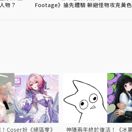
人物？
Footage》搶先體驗 躲避怪物攻克黃
！Coser扮《絕區零》
神隱兩年終於復活！《冰