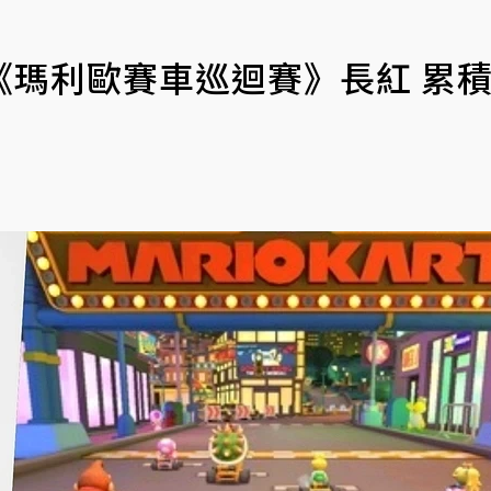
《瑪利歐賽車巡迴賽》長紅 累