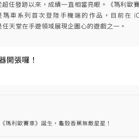
 年從超任發跡以來，成績一直相當亮眼。《瑪利歐
；是瑪車系列首次登陸手機端的作品，目前在 iO
作也是任天堂在手遊領域展現企圖心的遊戲之一。
伺服器開張囉！
者《瑪利歐賽車》誕生，龜殼香蕉無敵星星！