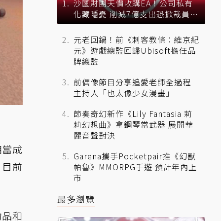
沙國財團天價收購EA！公司私有
化藏隱憂 削減7億支出恐掀裁員風
暴？
元老回鍋！前《刺客教條：維京紀
元》遊戲總監回歸Ubisoft擔任品
牌總監
前偶像節目分享追愛老師全過程
主持人「也太像少女漫畫」
節奏奇幻新作《Lily Fantasia 莉
莉幻想曲》拿鋼琴當武器 展開華
麗音聲對決
相當成
Garena攜手Pocketpair推《幻獸
》目前
帕魯》MMORPG手遊 預計年內上
市
最多瀏覽
物品和