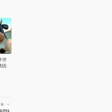
車世
類因
一篇
→
oms