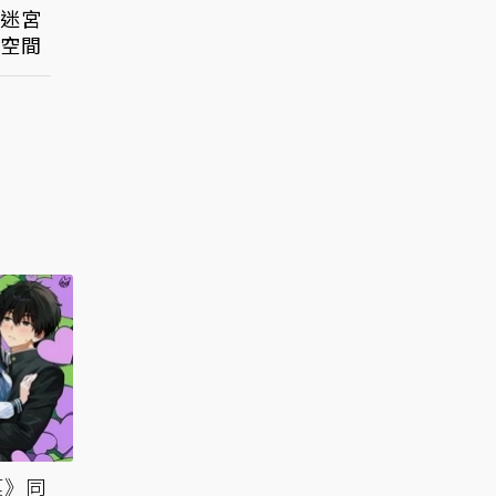
色迷宮
空間
菓》同