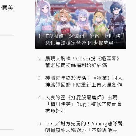
 億美
日V團體「深淵組」解散！因財務
惡化無法穩定營運 同步揭成員未
來去向
展現大胸襟！Coser扮《絕區零》
蕾米埃爾粉絲福利給好給滿
神隱兩年終於復活！《冰菓》同人
神繪師回歸 P站重新上傳大量創作
人妻除靈《打屁股驅魔師》出現
「梅川伊芙」Bug！這修了反而會
被負評吧
LOL／對方先罵的！Aiming離隊聲
明還原始末稱對方「不願與他共