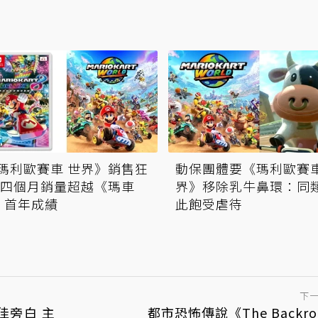
瑪利歐賽車 世界》銷售狂
動保團體要《瑪利歐賽
 四個月銷量超越《瑪車
界》移除乳牛鼻環：同
》首年成績
此飽受虐待
下
佳旁白 主
都市恐怖傳說《The Backro