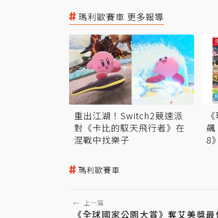
瑪利歐賽車 更多報導
重出江湖！Switch2競速派
《
對《卡比的馭天飛行者》在
飆
混戰中找樂子
8
瑪利歐賽車
←
上一篇
《全球國家公園大賞》奪艾美獎最