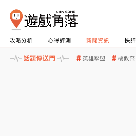
攻略分析
心得評測
新聞資訊
快評
話題傳送門
英雄聯盟
橘攸奈