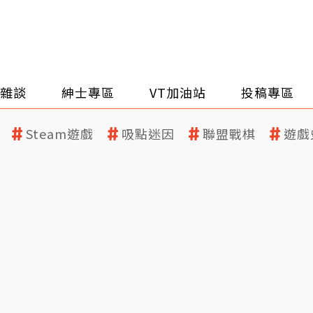
雜談
紳士專區
VT加油站
投稿專區
Steam遊戲
吸點迷因
聯盟戰棋
遊戲