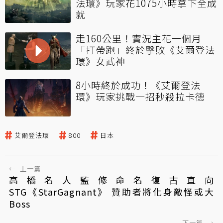
法環》玩家花1075小時拿下全成
就
走160公里！實況主花一個月
「打帶跑」終於擊敗《艾爾登法
環》女武神
8小時終於成功！《艾爾登法
環》玩家挑戰一招秒殺拉卡德
艾爾登法環
800
日本
←
上一篇
高橋名人監修命名復古直向
STG《StarGagnant》 贊助者將化身敵怪或大
Boss
下一篇
→