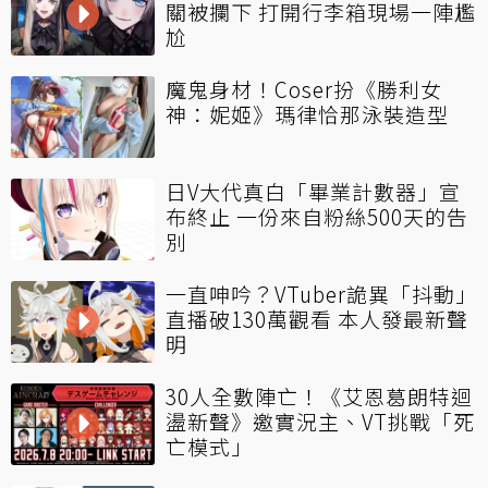
關被攔下 打開行李箱現場一陣尷
尬
魔鬼身材！Coser扮《勝利女
神：妮姬》瑪律恰那泳裝造型
日V大代真白「畢業計數器」宣
布終止 一份來自粉絲500天的告
別
一直呻吟？VTuber詭異「抖動」
直播破130萬觀看 本人發最新聲
明
30人全數陣亡！《艾恩葛朗特迴
盪新聲》邀實況主、VT挑戰「死
亡模式」