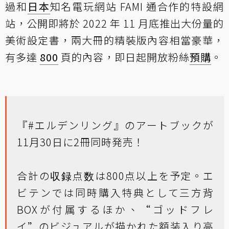
過和
日本
知名電玩網站 FAMI 通合作的特設網
站，公開即將於 2022 年 11 月底推出大份量的
美術設定書，兩大冊的精裝版內容相當豪華，
有多達
800
頁的內容，即日起開放粉絲
預購
。
『
#エルデンリング
』のアートブックが
11月30日に2冊同時発売！
合計の収録点数は800点以上を予定。エ
ビテンでは同時購入特典として三方背
BOXが付属するほか、“ゴッドフレ
イ”のビジュアルが描かれた額装入り高