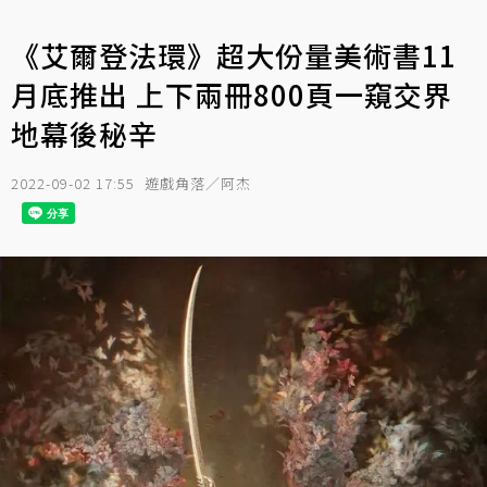
《艾爾登法環》超大份量美術書11
月底推出 上下兩冊800頁一窺交界
地幕後秘辛
2022-09-02 17:55
遊戲角落／阿杰