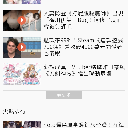
人妻除靈《打屁股驅魔師》出現
「梅川伊芙」Bug！這修了反而
會被負評吧
退款率99%！Steam《這款遊戲
200鎂》營收破4000萬元開發者
也傻眼
夢想成真！VTuber結城昨日奈與
《刀劍神域》推出聯動周邊
看更多
火熱排行
holo儒烏風亭螺鈿來台灣！在海