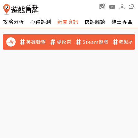
攻略分析
心得評測
新聞資訊
快評雜談
紳士專區
英雄聯盟
橘攸奈
Steam遊戲
吸點迷