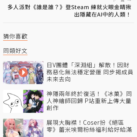
多人派對《誰是誰？》登Steam 練就火眼金睛揪
出隱藏在AI中的人類！
猜你喜歡
同類好文
日V團體「深淵組」解散！因財
務惡化無法穩定營運 同步揭成員
未來去向
神隱兩年終於復活！《冰菓》同
人神繪師回歸 P站重新上傳大量
創作
展現大胸襟！Coser扮《絕區
零》蕾米埃爾粉絲福利給好給滿