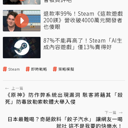
退款率99%！Steam《這款遊戲
200鎂》營收破4000萬元開發者
也傻眼
87%不能再高了！Steam「AI生
成內容遊戲」僅13%賣得好
Steam
即時戰略
策略模擬
←
上一篇
《原神》防作弊系統出現漏洞 駭客將藉其「殺
死」防毒放勒索軟體大舉入侵
下一篇
→
日本最難喝？奇葩飲料「餃子汽水」 讓網友一喝
就吐 這不是我要的快樂水！