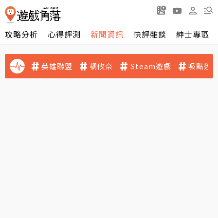
攻略分析
心得評測
新聞資訊
快評雜談
紳士專區
英雄聯盟
橘攸奈
Steam遊戲
吸點迷