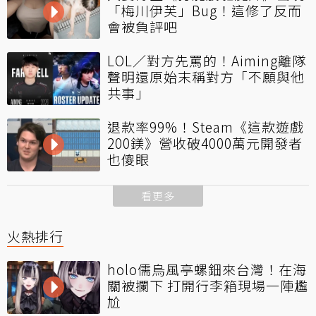
「梅川伊芙」Bug！這修了反而
會被負評吧
LOL／對方先罵的！Aiming離隊
聲明還原始末稱對方「不願與他
共事」
退款率99%！Steam《這款遊戲
200鎂》營收破4000萬元開發者
也傻眼
看更多
火熱排行
holo儒烏風亭螺鈿來台灣！在海
關被攔下 打開行李箱現場一陣尷
尬