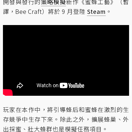
開發與發行的
策略模擬
新作《蜜蜂工藝》（暫
譯，Bee Craft）將於 9 月登陸
Steam
。
玩家在本作中，將引導蜂后和蜜蜂在激烈的生
存競爭中生存下來。除此之外，擴展蜂巢、外
出採蜜、壯大蜂群也是模擬任務項目。