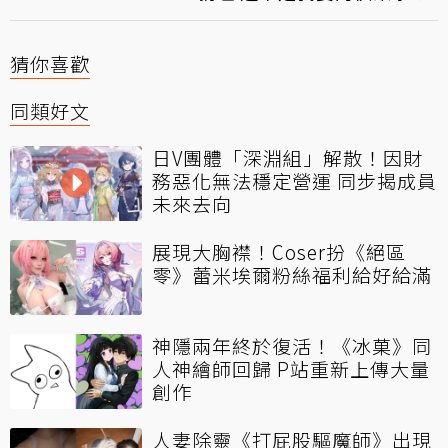
猜你喜歡
同類好文
日V團體「深淵組」解散！因財
務惡化無法穩定營運 同步揭成員
未來去向
展現大胸襟！Coser扮《絕區
零》蕾米埃爾粉絲福利給好給滿
神隱兩年終於復活！《冰菓》同
人神繪師回歸 P站重新上傳大量
創作
人妻除靈《打屁股驅魔師》出現