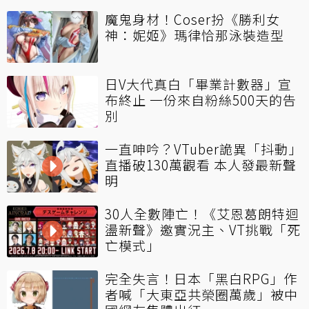
魔鬼身材！Coser扮《勝利女
神：妮姬》瑪律恰那泳裝造型
日V大代真白「畢業計數器」宣
布終止 一份來自粉絲500天的告
別
一直呻吟？VTuber詭異「抖動」
直播破130萬觀看 本人發最新聲
明
30人全數陣亡！《艾恩葛朗特迴
盪新聲》邀實況主、VT挑戰「死
亡模式」
完全失言！日本「黑白RPG」作
者喊「大東亞共榮圈萬歲」被中