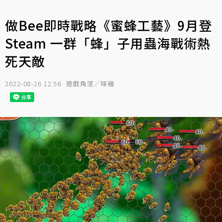
做Bee即時戰略《蜜蜂工藝》9月登
Steam 一群「蜂」子用蟲海戰術熱
死天敵
2022-08-26 12:56
遊戲角落／啄雞