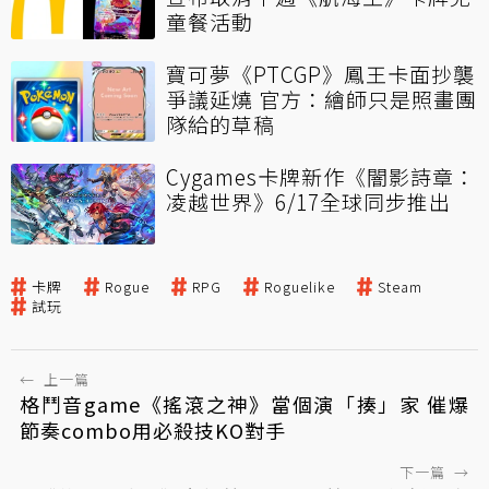
童餐活動
寶可夢《PTCGP》鳳王卡面抄襲
爭議延燒 官方：繪師只是照畫團
隊給的草稿
Cygames卡牌新作《闇影詩章：
凌越世界》6/17全球同步推出
卡牌
Rogue
RPG
Roguelike
Steam
試玩
←
上一篇
格鬥音game《搖滾之神》當個演「揍」家 催爆
節奏combo用必殺技KO對手
下一篇
→