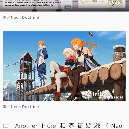
圖／Neon Doctrine
圖／Neon Doctrine
由 Another Indie 和霓禱遊戲（Neon