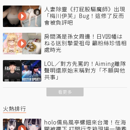
人妻除靈《打屁股驅魔師》出現
「梅川伊芙」Bug！這修了反而
會被負評吧
房間滿是孫女周邊！日V因幡は
ねる送別摯愛祖母 籲粉絲珍惜相
處時光
LOL／對方先罵的！Aiming離隊
聲明還原始末稱對方「不願與他
共事」
看更多
火熱排行
holo儒烏風亭螺鈿來台灣！在海
關被攔下 打開行李箱現場一陣尷