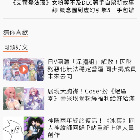
《艾爾登法環》女粉等不及DLC著手自架新故事
線 概念圖到虛幻引擎5一手包辦
猜你喜歡
同類好文
日V團體「深淵組」解散！因財
務惡化無法穩定營運 同步揭成員
未來去向
展現大胸襟！Coser扮《絕區
零》蕾米埃爾粉絲福利給好給滿
神隱兩年終於復活！《冰菓》同
人神繪師回歸 P站重新上傳大量
創作