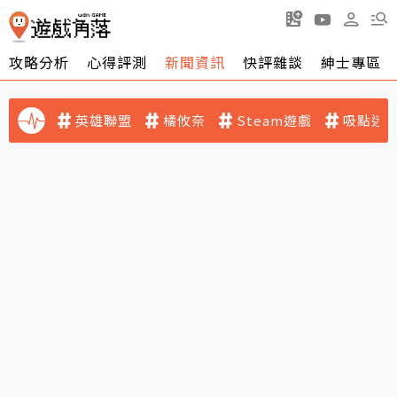
攻略分析
心得評測
新聞資訊
快評雜談
紳士專區
英雄聯盟
橘攸奈
Steam遊戲
吸點迷