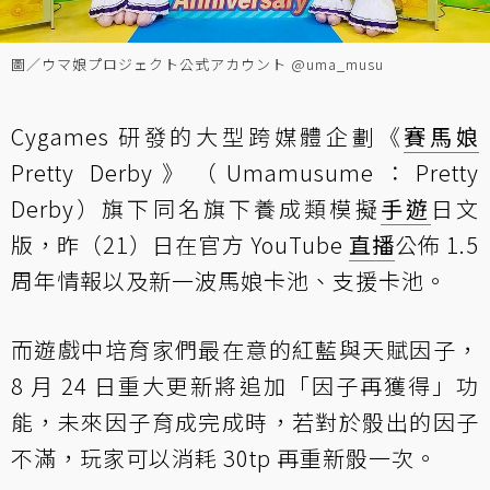
圖／ウマ娘プロジェクト公式アカウント @uma_musu
Cygames 研發的大型跨媒體企劃《
賽馬娘
Pretty Derby》（Umamusume：Pretty
Derby）旗下同名旗下養成類模擬
手遊
日文
版，昨（21）日在官方 YouTube
直播
公佈 1.5
周年情報以及新一波馬娘卡池、支援卡池。
而遊戲中培育家們最在意的紅藍與天賦因子，
8 月 24 日重大更新將追加「因子再獲得」功
能，未來因子育成完成時，若對於骰出的因子
不滿，玩家可以消耗 30tp 再重新骰一次。