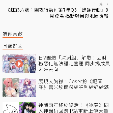
下一篇
→
《虹彩六號：圍攻行動》第7年Q3「蜂暴行動」9
月登場 揭新幹員與地圖情報
猜你喜歡
同類好文
日V團體「深淵組」解散！因財
務惡化無法穩定營運 同步揭成員
未來去向
展現大胸襟！Coser扮《絕區
零》蕾米埃爾粉絲福利給好給滿
神隱兩年終於復活！《冰菓》同
人神繪師回歸 P站重新上傳大量