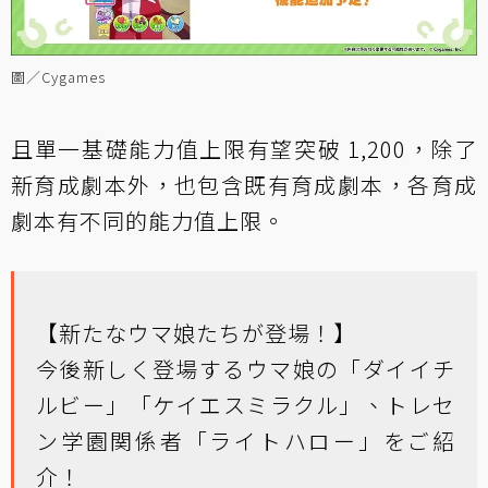
圖／Cygames
且單一基礎能力值上限有望突破 1,200，除了
新育成劇本外，也包含既有育成劇本，各育成
劇本有不同的能力值上限。
【新たなウマ娘たちが登場！】
今後新しく登場するウマ娘の「ダイイチ
ルビー」「ケイエスミラクル」、トレセ
ン学園関係者「ライトハロー」をご紹
介！