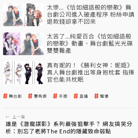
太慘...《恰如細語般的戀歌》舞
台劇公司進入破產程序 粉絲申請
退款錢卻拿不回來
太苦了...純愛百合《恰如細語般
的戀歌》動畫、舞台劇藍光光碟
雙雙難產
真有妮的！《勝利女神：妮姬》
真人舞台劇推出等身抱枕套 指揮
官也能共枕眠
舞台劇
賽馬娘
手遊
直播
聲優
←
上一篇
誰是《潛龍諜影》系列最強狙擊手？ 網友搞笑分
析：別忘了老將The End的隱藏致命弱點