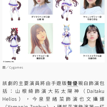
圖／Cygames
該劇的主要演員將由手遊版
聲優
親自飾演包
括：山根綺飾演大拓太陽神（Daitaku
Helios），今泉里緒菜飾演也文攝輝
（Yamanin Zephyr），礒部花凜飾演第一紅