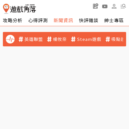
攻略分析
心得評測
新聞資訊
快評雜談
紳士專區
英雄聯盟
橘攸奈
Steam遊戲
吸點迷