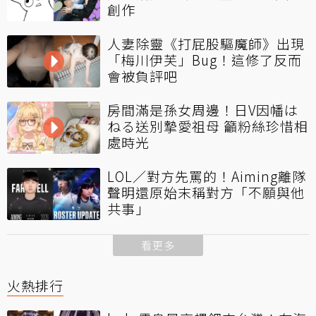
創作
人妻除靈《打屁股驅魔師》出現
「梅川伊芙」Bug！這修了反而
會被負評吧
房間滿是孫女周邊！日V因幡は
ねる送別摯愛祖母 籲粉絲珍惜相
處時光
LOL／對方先罵的！Aiming離隊
聲明還原始末稱對方「不願與他
共事」
看更多
火熱排行