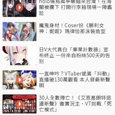
holo儒烏風亭螺鈿來台灣！在海
關被攔下 打開行李箱現場一陣尷
尬
魔鬼身材！Coser扮《勝利女
神：妮姬》瑪律恰那泳裝造型
日V大代真白「畢業計數器」宣
布終止 一份來自粉絲500天的告
別
一直呻吟？VTuber詭異「抖動」
直播破130萬觀看 本人發最新聲
明
30人全數陣亡！《艾恩葛朗特迴
盪新聲》邀實況主、VT挑戰「死
亡模式」