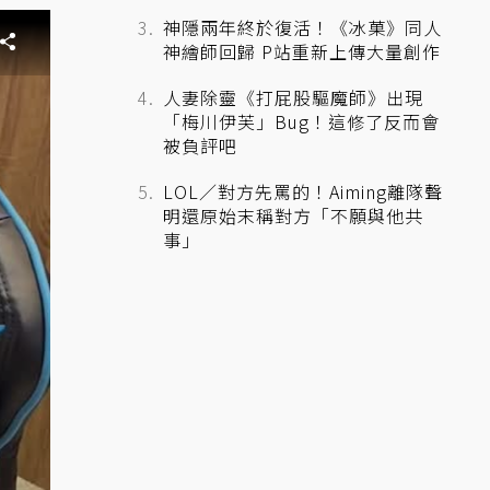
神隱兩年終於復活！《冰菓》同人
神繪師回歸 P站重新上傳大量創作
人妻除靈《打屁股驅魔師》出現
「梅川伊芙」Bug！這修了反而會
被負評吧
LOL／對方先罵的！Aiming離隊聲
明還原始末稱對方「不願與他共
事」