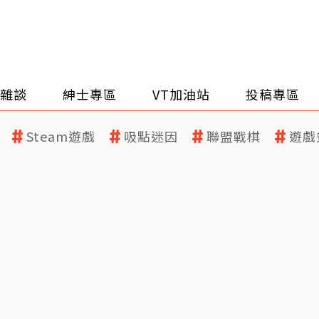
雜談
紳士專區
VT加油站
投稿專區
Steam遊戲
吸點迷因
聯盟戰棋
遊戲