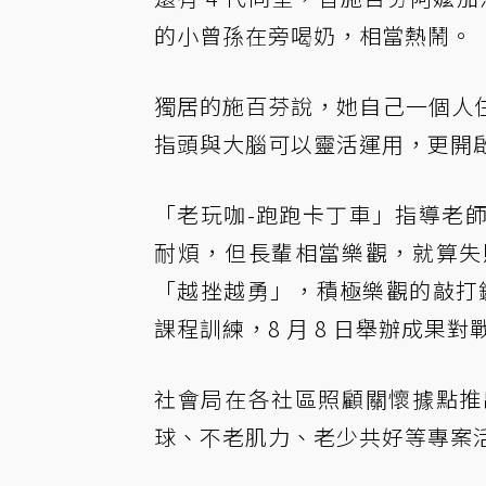
的小曾孫在旁喝奶，相當熱鬧。
獨居的施百芬說，她自己一個人
指頭與大腦可以靈活運用，更開
「老玩咖-跑跑卡丁車」指導老
耐煩，但長輩相當樂觀，就算失
「越挫越勇」，積極樂觀的敲打鍵
課程訓練，8 月 8 日舉辦成果對
社會局在各社區照顧關懷據點推
球、不老肌力、老少共好等專案