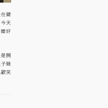
尖在鍵
，今天
阿嬤好
天是開
電子競
出歡笑