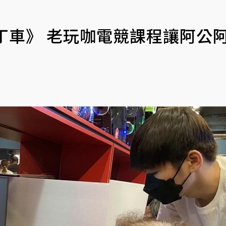
丁車》 老玩咖電競課程讓阿公