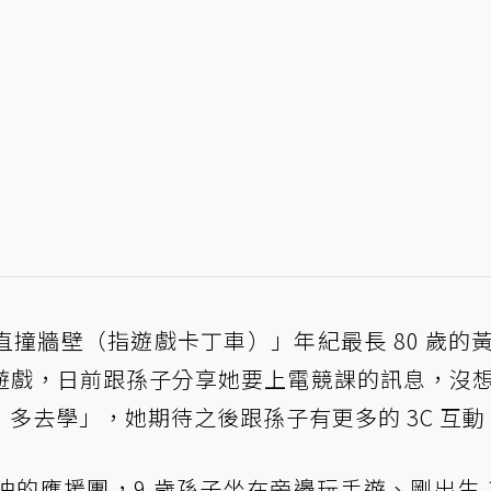
撞牆壁（指遊戲卡丁車）」年紀最長 80 歲的
遊戲，日前跟孫子分享她要上電競課的訊息，沒
多去學」，她期待之後跟孫子有更多的 3C 互動
油的應援團，9 歲孫子坐在旁邊玩手遊、剛出生 1