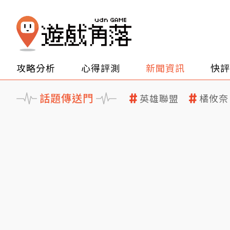
攻略分析
心得評測
新聞資訊
快評
話題傳送門
英雄聯盟
橘攸奈