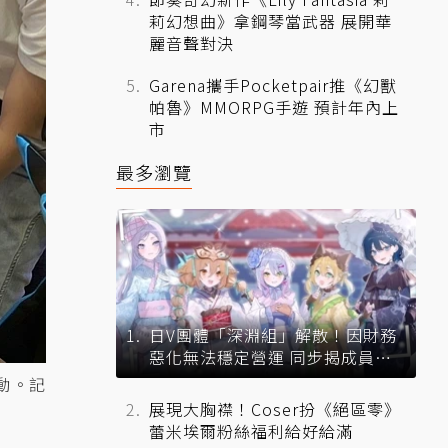
莉幻想曲》拿鋼琴當武器 展開華
麗音聲對決
Garena攜手Pocketpair推《幻獸
帕魯》MMORPG手遊 預計年內上
市
最多瀏覽
日V團體「深淵組」解散！因財務
惡化無法穩定營運 同步揭成員未
來去向
動。記
展現大胸襟！Coser扮《絕區零》
蕾米埃爾粉絲福利給好給滿