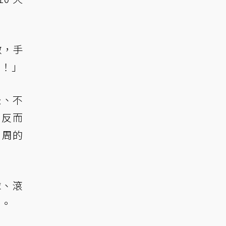
激，手
酷！」
挫、不
，反而
 周的
球、滾
化。