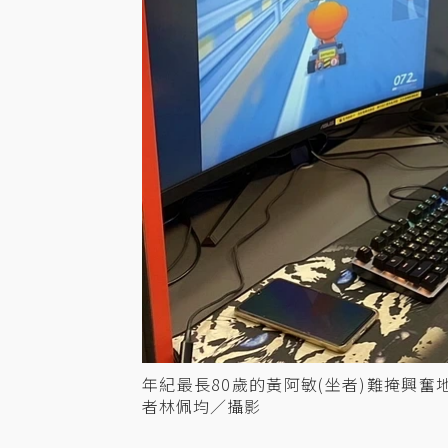
年紀最長80歲的黃阿敏(坐者)難掩興
者林佩均／攝影