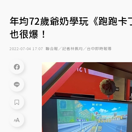
年均72歲爺奶學玩《跑跑卡
也很爆！
2022-07-04 17:07
聯合報／記者林佩均／台中即時報導