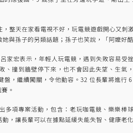
住，整天在家看電視不好，玩電競遊戲開心又刺
啟她與孫子的另類話題；孫子也笑說，「阿嬤好
師呂家宏表示，年輕人玩電競，遇到失敗容易受
敗、撞到牆壁停下來，也不會因此失望、生氣
盤，繼續闖關，令他動容。32 位長輩將進行 6
戰賽。
出多項專案活動，包含：老玩咖電競、樂樂棒
活動，讓長輩可以在據點延緩失能失智、健康老