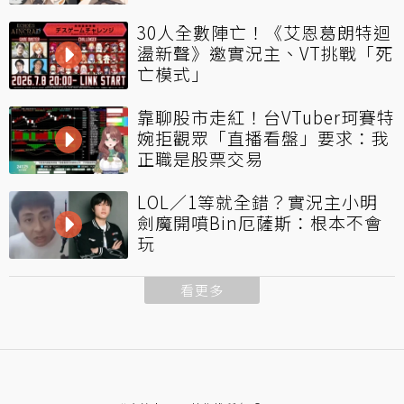
30人全數陣亡！《艾恩葛朗特迴
盪新聲》邀實況主、VT挑戰「死
亡模式」
靠聊股市走紅！台VTuber珂賽特
婉拒觀眾「直播看盤」要求：我
正職是股票交易
LOL／1等就全錯？實況主小明
劍魔開噴Bin厄薩斯：根本不會
玩
看更多