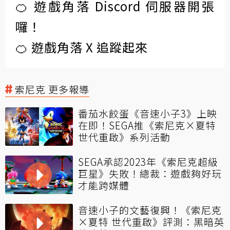
🍊 遊戲角落 Discord 伺服器開張
囉！
🍊 遊戲角落 X 追蹤起來
索尼克 更多報導
番茄水餃蛋《音速小子3》上映
在即！SEGA推《索尼克×夏特
世代重啟》系列活動
SEGA承認2023年《索尼克超級
巨星》失敗！總裁：遊戲夠好玩
才能跨媒體
音速小子的文藝復興！《索尼克
×夏特 世代重啟》評測：黑暗英