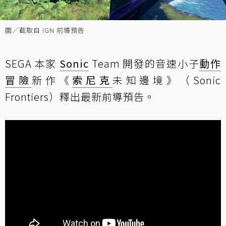
圖／截取自 IGN 前導預告
SEGA 本家
Sonic
Team 開發的音速小子
動作
冒險
新作《
索尼克
未知邊境》（Sonic
Frontiers）釋出最新前導預告。