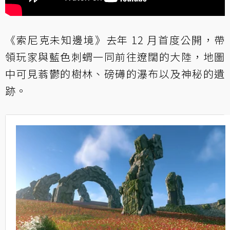
《索尼克未知邊境》去年 12 月首度公開，帶
領玩家與藍色刺蝟一同前往遼闊的大陸，地圖
中可見蓊鬱的樹林、磅礡的瀑布以及神秘的遺
跡。