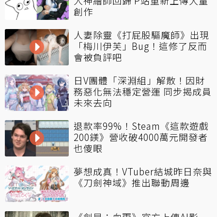
人神繪師回歸 P站重新上傳大量
創作
人妻除靈《打屁股驅魔師》出現
「梅川伊芙」Bug！這修了反而
會被負評吧
日V團體「深淵組」解散！因財
務惡化無法穩定營運 同步揭成員
未來去向
退款率99%！Steam《這款遊戲
200鎂》營收破4000萬元開發者
也傻眼
夢想成真！VTuber結城昨日奈與
《刀劍神域》推出聯動周邊
《劍星：血雨》官方上傳AI影