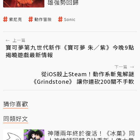
雄強勢回歸
索尼克
動作冒險
Sonic
←
上一篇
寶可夢第九世代新作《寶可夢 朱／紫》今晚9點
揭曉遊戲最新情報
下一篇
→
從iOS殺上Steam！動作系斬鬼解謎
《Grindstone》 讓你連砍200關不手軟
猜你喜歡
同類好文
神隱兩年終於復活！《冰菓》同