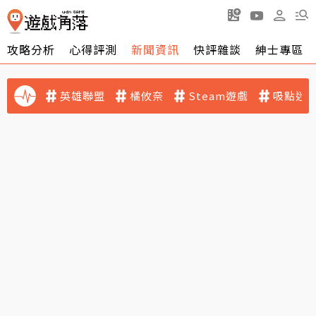
攻略分析
心得評測
新聞資訊
快評雜談
紳士專區
英雄聯盟
橘攸奈
Steam遊戲
吸點迷