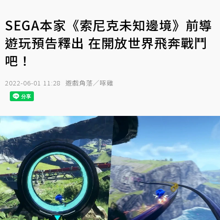
SEGA本家《索尼克未知邊境》前導
遊玩預告釋出 在開放世界飛奔戰鬥
吧！
2022-06-01 11:28
遊戲角落／啄雞