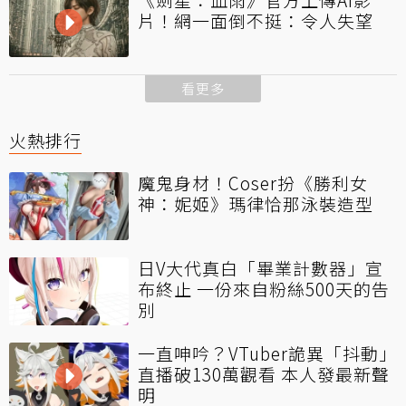
片！網一面倒不挺：令人失望
看更多
火熱排行
魔鬼身材！Coser扮《勝利女
神：妮姬》瑪律恰那泳裝造型
日V大代真白「畢業計數器」宣
布終止 一份來自粉絲500天的告
別
一直呻吟？VTuber詭異「抖動」
直播破130萬觀看 本人發最新聲
明