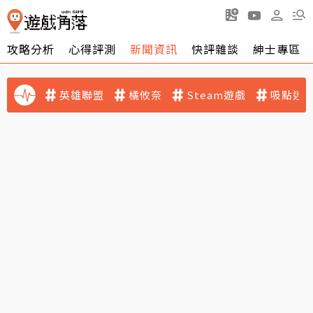
攻略分析
心得評測
新聞資訊
快評雜談
紳士專區
英雄聯盟
橘攸奈
Steam遊戲
吸點迷