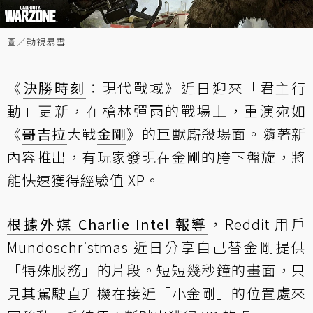
圖／動視暴雪
《
決勝時刻
：現代戰域》近日迎來「君主行
動」更新，在槍林彈雨的戰場上，重演宛如
《
哥吉拉
大戰
金剛
》的巨獸廝殺場面。隨著新
內容推出，有玩家發現在金剛的胯下盤旋，將
能快速獲得經驗值 XP。
根據外媒 Charlie Intel 報導
，Reddit 用戶
Mundoschristmas 近日分享自己替金剛提供
「特殊服務」的片段。短短幾秒鐘的畫面，只
見其駕駛直升機在接近「小金剛」的位置處來