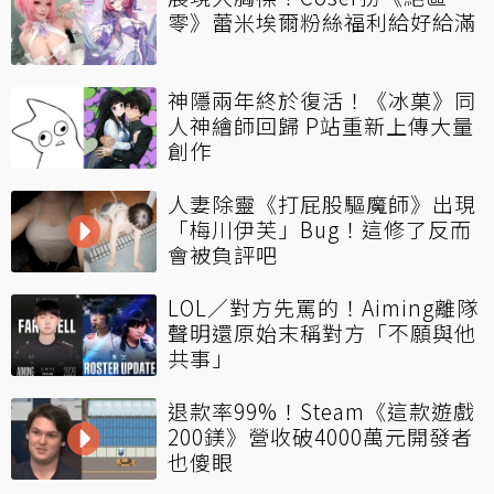
零》蕾米埃爾粉絲福利給好給滿
神隱兩年終於復活！《冰菓》同
人神繪師回歸 P站重新上傳大量
創作
人妻除靈《打屁股驅魔師》出現
「梅川伊芙」Bug！這修了反而
會被負評吧
LOL／對方先罵的！Aiming離隊
聲明還原始末稱對方「不願與他
共事」
退款率99%！Steam《這款遊戲
200鎂》營收破4000萬元開發者
也傻眼