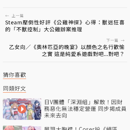
←
上一篇
Steam壓倒性好評《公雞神探》心得：獸迷狂喜
的「不獸控制」大公雞辦案推理
下一篇
→
乙女向／《奧林匹亞的晚宴》以顏色之名行歡愉
之實 這是純愛系遊戲對吧...對吧？
猜你喜歡
同類好文
日V團體「深淵組」解散！因財
務惡化無法穩定營運 同步揭成員
未來去向
展現大胸襟！Coser扮《絕區