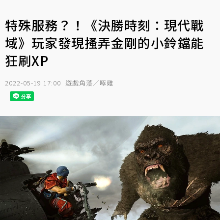
特殊服務？！《決勝時刻：現代戰
域》玩家發現搔弄金剛的小鈴鐺能
狂刷XP
2022-05-19 17:00
遊戲角落／啄雞