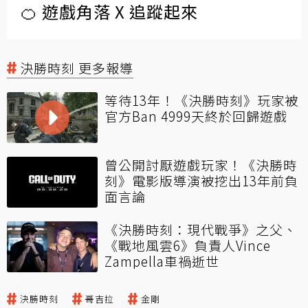
🍊 遊戲角落 X 追蹤起來
決勝時刻 更多報導
等待13年！《決勝時刻》玩家被
官方Ban 4999天終於回歸遊戲
曾公開討厭遊戲玩家！《決勝時
刻》電影版導演被挖出13年前負
面言論
《決勝時刻：現代戰爭》之父、
《戰地風雲6》負責人Vince
Zampella車禍逝世
決勝時刻
哥吉拉
金剛