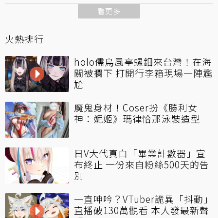
看更多
火熱排行
holo儒烏風亭螺鈿來台灣！在海
關被攔下 打開行李箱現場一陣尷
尬
魔鬼身材！Coser扮《勝利女
神：妮姬》瑪律恰那泳裝造型
日V大代真白「畢業計數器」宣
布終止 一份來自粉絲500天的告
別
一直呻吟？VTuber詭異「抖動」
直播破130萬觀看 本人發最新聲