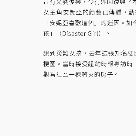
昔有文藝復興，今有
迷因
復興？本
女主角安妮亞的顏藝已傳遍，動
「安妮亞喜歡這個」的迷因。如
孩
」（Disaster Girl）。
說到災難女孩，去年這張知名梗圖的
梗圖。當時接受紐約時報專訪時，
觀看社區一棟著火的房子。