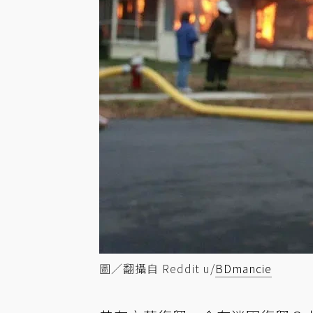
圖／翻攝自 Reddit u/
BDmancie