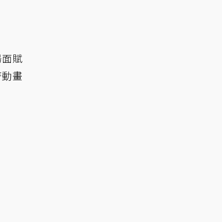
場面賦
著動畫