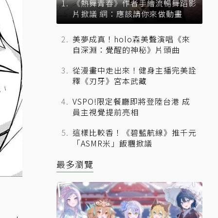
《熱舞青春》作者手繪流暢舞蹈影
片掀議 網：應該請你來做動畫
美夢成真！holo森美聲演唱《來
自深淵：覺醒的神秘》片頭曲
從漫畫中走出來！健身主播完美詮
釋《刃牙》宮本武藏
VSPO!限定餐廳即將登陸台港 成
員主視覺提前亮相
這樣比較香！《碧藍航線》推千元
「ASMR米」飯糰掀議
最多瀏覽