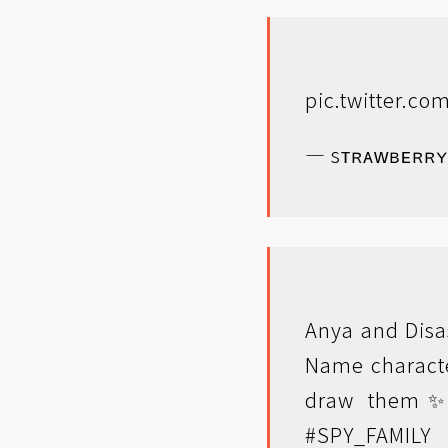
pic.twitter.
— sᴛʀᴀᴡʙᴇʀʀʏ 
Anya and Disa
Name characte
draw the
#SPY_FAMILY