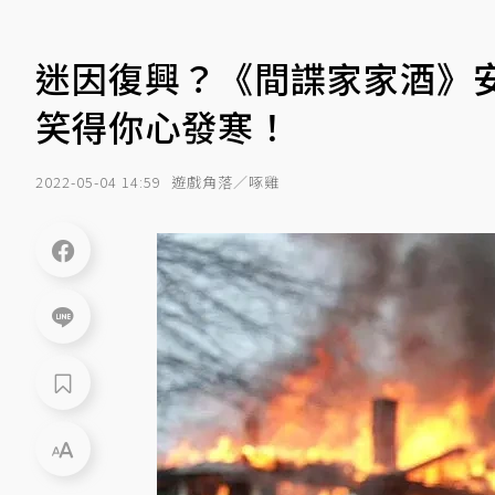
迷因復興？《間諜家家酒》
笑得你心發寒！
2022-05-04 14:59
遊戲角落／啄雞