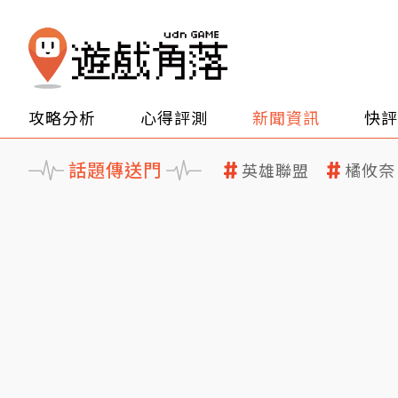
攻略分析
心得評測
新聞資訊
快評
話題傳送門
英雄聯盟
橘攸奈