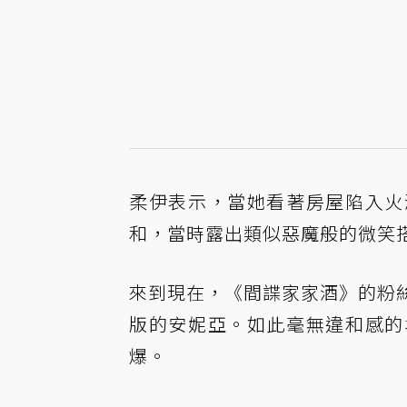
柔伊表示，當她看著房屋陷入火
和，當時露出類似惡魔般的微笑
來到現在，《間諜家家酒》的粉絲
版的安妮亞。如此毫無違和感的
爆。