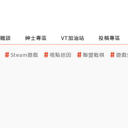
雜談
紳士專區
VT加油站
投稿專區
Steam遊戲
吸點迷因
聯盟戰棋
遊戲