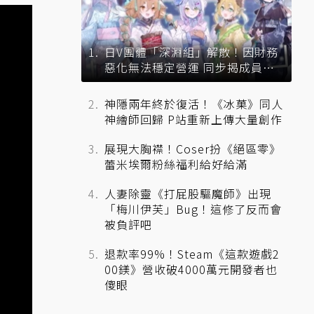
日V團體「深淵組」解散！因財務
惡化無法穩定營運 同步揭成員未
來去向
神隱兩年終於復活！《冰菓》同人
神繪師回歸 P站重新上傳大量創作
展現大胸襟！Coser扮《絕區零》
蕾米埃爾粉絲福利給好給滿
人妻除靈《打屁股驅魔師》出現
「梅川伊芙」Bug！這修了反而會
被負評吧
退款率99%！Steam《這款遊戲2
00鎂》營收破4000萬元開發者也
傻眼