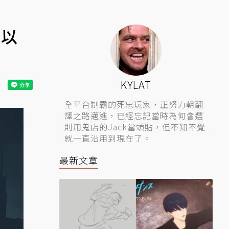
難以
KYLAT
全平台制霸的死忠玩家，正努力朝翻
譯之路邁進，已經忘記當時為何會選
則用鬼店的Jack當頭貼，但不知不覺
就一直沿用到現在了。
最新文章