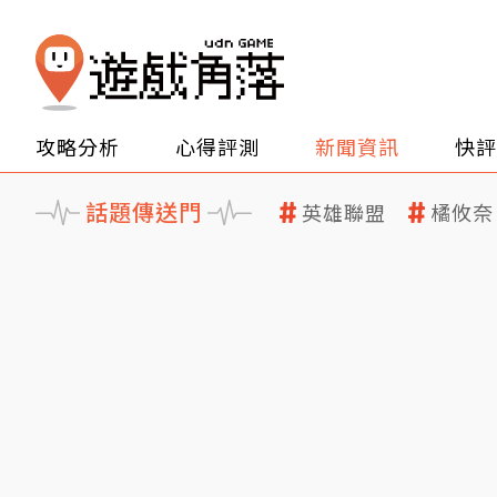
攻略分析
心得評測
新聞資訊
快評
話題傳送門
英雄聯盟
橘攸奈