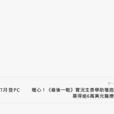
下
7月登PC
暖心！《最後一戰》實況主善舉助罹癌
募得逾6萬美元醫