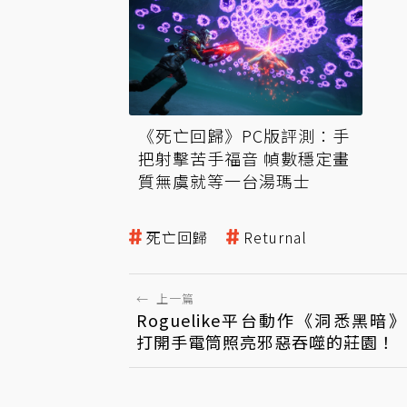
《死亡回歸》PC版評測：手
把射擊苦手福音 幀數穩定畫
質無虞就等一台湯瑪士
死亡回歸
Returnal
←
上一篇
Roguelike平台動作《洞悉黑暗》
打開手電筒照亮邪惡吞噬的莊園！