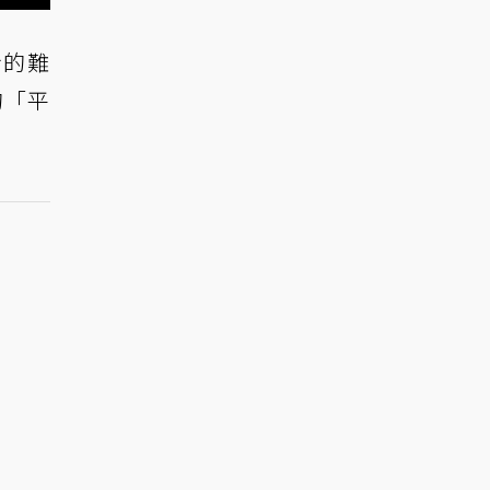
本身的難
的「平