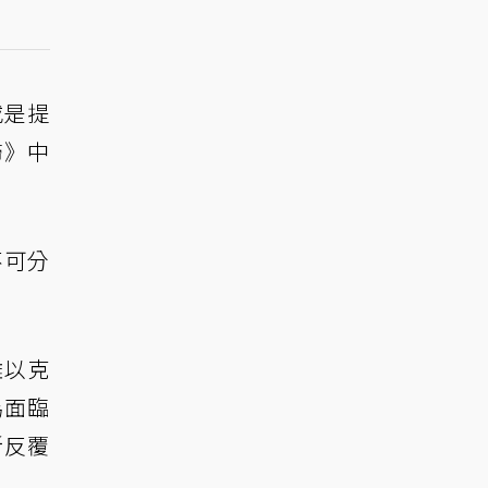
或是提
歸》中
不可分
難以克
為面臨
斷反覆