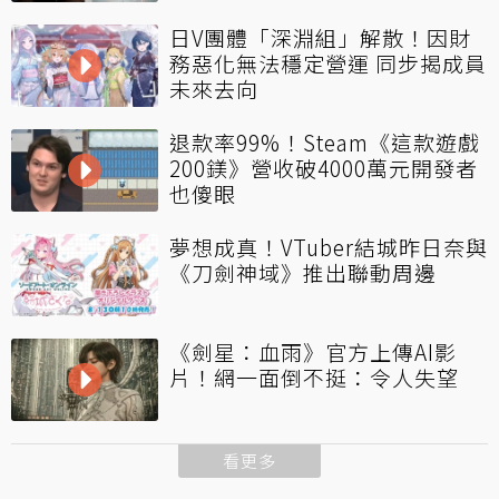
日V團體「深淵組」解散！因財
務惡化無法穩定營運 同步揭成員
未來去向
退款率99%！Steam《這款遊戲
200鎂》營收破4000萬元開發者
也傻眼
夢想成真！VTuber結城昨日奈與
《刀劍神域》推出聯動周邊
《劍星：血雨》官方上傳AI影
片！網一面倒不挺：令人失望
看更多