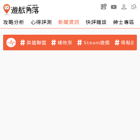
攻略分析
心得評測
新聞資訊
快評雜談
紳士專區
英雄聯盟
橘攸奈
Steam遊戲
吸點迷