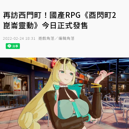
再訪西門町！國產RPG《酉閃町2
崑崙靈動》今日正式發售
2022-02-24 18:31
遊戲角落／編輯角落