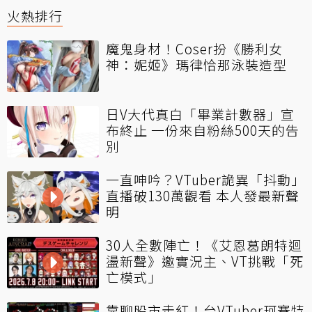
火熱排行
魔鬼身材！Coser扮《勝利女
神：妮姬》瑪律恰那泳裝造型
日V大代真白「畢業計數器」宣
布終止 一份來自粉絲500天的告
別
一直呻吟？VTuber詭異「抖動」
直播破130萬觀看 本人發最新聲
明
30人全數陣亡！《艾恩葛朗特迴
盪新聲》邀實況主、VT挑戰「死
亡模式」
靠聊股市走紅！台VTuber珂賽特