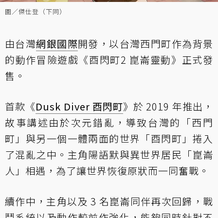
圖／傑仕登（下同）
由台灣
網銀國際
開發，以台灣西門町作為背景
的動作冒險遊戲《酉閃町2 崑崙靈動》正式發
售。
首款《
Dusk Diver 酉閃町
》於 2019 年推出，
故事講述由於次元錯亂，導致台灣的「西門
町」與另一個一體兩面的世界「酉閃町」捲入
了混亂之中。主角陽語默與異世界居民「崑崙
人」相遇，為了讓世界恢復原狀而一同奮戰。
續作中，主角以及 3 名崑崙同伴再次回歸，戰
鬥系統以及動作較前作強化，能夠同時針對不