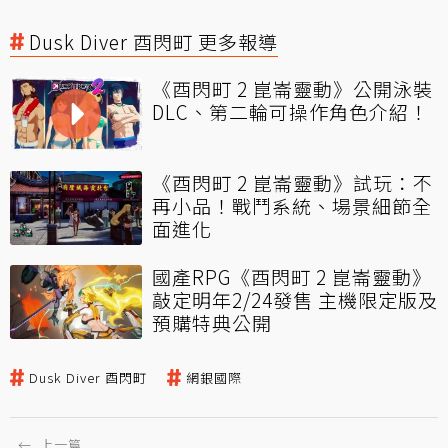
Dusk Diver 酉閃町 更多報導
《酉閃町 2 崑崙靈動》公開泳裝
DLC、第二輪可操作角色介紹！
《酉閃町 2 崑崙靈動》試玩：不
再小品！戰鬥系統、場景細節全
面進化
國產RPG《酉閃町 2 崑崙靈動》
敲定明年2/24發售 主機限定版及
預購特典公開
Dusk Diver 酉閃町
網銀國際
←
上一篇