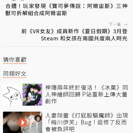
合體！玩家發現《寶可夢傳說：阿爾宙斯》三神
獸可拆解組合成阿爾宙斯
下一篇
→
前《VR女友》成員新作《夏日假期》3月登
Steam 和女孩在南國共度兩人時光
猜你喜歡
同類好文
神隱兩年終於復活！《冰菓》同
人神繪師回歸 P站重新上傳大量
創作
人妻除靈《打屁股驅魔師》出現
「梅川伊芙」Bug！這修了反而
會被負評吧