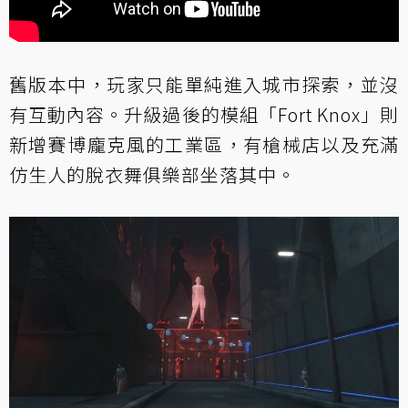
舊版本中，玩家只能單純進入城市探索，並沒
有互動內容。升級過後的模組「Fort Knox」則
新增賽博龐克風的工業區，有槍械店以及充滿
仿生人的脫衣舞俱樂部坐落其中。