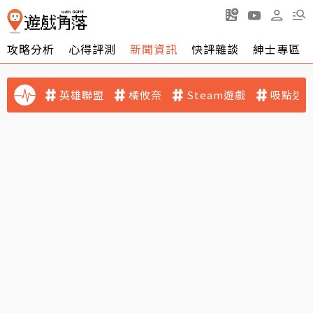
攻略分析
心得評測
新聞資訊
快評雜談
紳士專區
英雄聯盟
橘攸奈
Steam遊戲
吸點迷