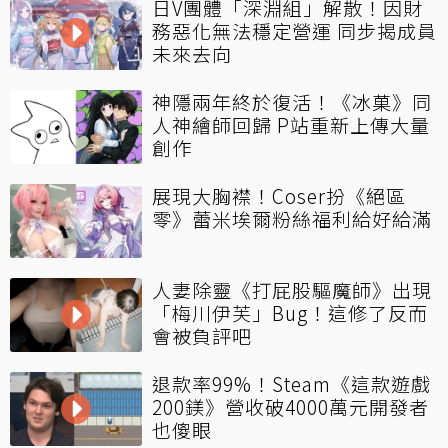
日V團體「深淵組」解散！因財
務惡化無法穩定營運 同步揭成員
未來去向
神隱兩年終於復活！《冰菓》同
人神繪師回歸 P站重新上傳大量
創作
展現大胸襟！Coser扮《絕區
零》蕾米埃爾粉絲福利給好給滿
人妻除靈《打屁股驅魔師》出現
「梅川伊芙」Bug！這修了反而
會被負評吧
退款率99%！Steam《這款遊戲
200鎂》營收破4000萬元開發者
也傻眼