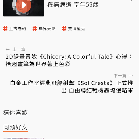
罹癌病逝 享年59歲
上古卷軸
無界天際
賽博龐克
←
上一篇
2D繪畫冒險《Chicory: A Colorful Tale》心得：
拾起畫筆為世界著上色彩
下一篇
→
白金工作室經典飛船射擊《Sol Cresta》正式推
出 自由聯結戰機轟垮侵略軍
猜你喜歡
同類好文