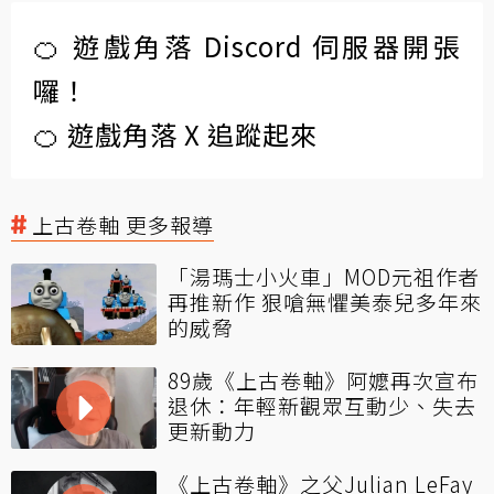
🍊 遊戲角落 Discord 伺服器開張
囉！
🍊 遊戲角落 X 追蹤起來
上古卷軸 更多報導
「湯瑪士小火車」MOD元祖作者
再推新作 狠嗆無懼美泰兒多年來
的威脅
89歲《上古卷軸》阿嬤再次宣布
退休：年輕新觀眾互動少、失去
更新動力
《上古卷軸》之父Julian LeFay