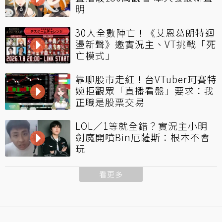
明
30人全數陣亡！《艾恩葛朗特迴
盪新聲》邀實況主、VT挑戰「死
亡模式」
靠聊股市走紅！台VTuber珂賽特
婉拒觀眾「直播看盤」要求：我
正職是股票交易
LOL／1等就全錯？實況主小明
劍魔開噴Bin厄薩斯：根本不會
玩
看更多