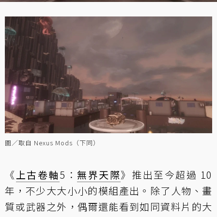
圖／取自 Nexus Mods（下同）
《
上古卷軸
5：
無界天際
》推出至今超過 10
年，不少大大小小的模組產出。除了人物、畫
質或武器之外，偶爾還能看到如同資料片的大