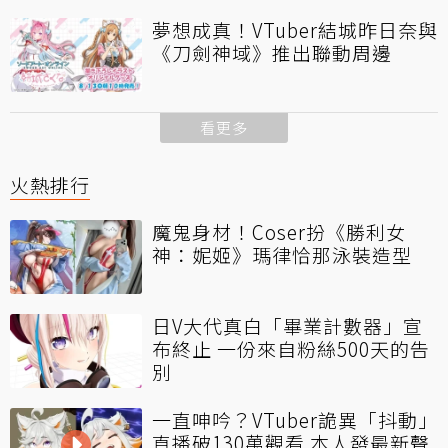
夢想成真！VTuber結城昨日奈與
《刀劍神域》推出聯動周邊
看更多
火熱排行
魔鬼身材！Coser扮《勝利女
神：妮姬》瑪律恰那泳裝造型
日V大代真白「畢業計數器」宣
布終止 一份來自粉絲500天的告
別
一直呻吟？VTuber詭異「抖動」
直播破130萬觀看 本人發最新聲