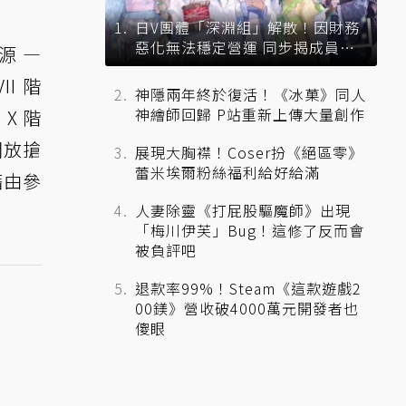
日V團體「深淵組」解散！因財務
惡化無法穩定營運 同步揭成員未
源 —
來去向
I 階
神隱兩年終於復活！《冰菓》同人
神繪師回歸 P站重新上傳大量創作
 X 階
開放搶
展現大胸襟！Coser扮《絕區零》
蕾米埃爾粉絲福利給好給滿
藉由參
人妻除靈《打屁股驅魔師》出現
「梅川伊芙」Bug！這修了反而會
被負評吧
退款率99%！Steam《這款遊戲2
00鎂》營收破4000萬元開發者也
傻眼