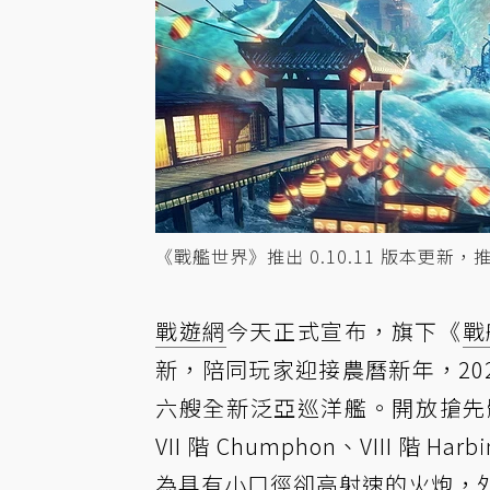
《戰艦世界》推出 0.10.11 版本更
戰遊網
今天正式宣布，旗下《
戰
新，陪同玩家迎接農曆新年，20
六艘全新泛亞巡洋艦。開放搶先體驗
VII 階 Chumphon、VIII 階 
為具有小口徑卻高射速的火炮，