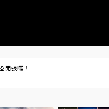
伺服器開張囉！