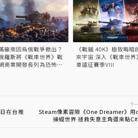
滿廠商因烏俄戰爭撤出？
《戰鎚 40K》極致晦暗
俄羅斯將《戰車世界》戰
來宇宙 深入《戰車世界
網商業開發長列為恐怖份
車遠征賽季VIII
下
0日在台推
Steam像素冒險《One Dreamer》用c
操縱世界 拯救失意主角還來點C