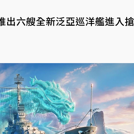
》推出六艘全新泛亞巡洋艦進入