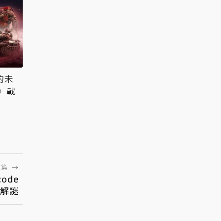
的未
》戰
一篇
→
ode
#解謎