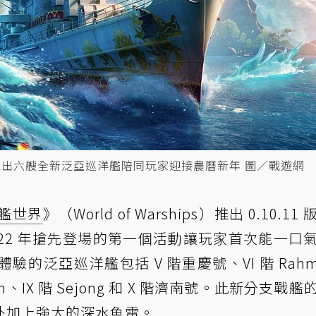
新，推出六艘全新泛亞巡洋艦陪同玩家迎接農曆新年 圖／戰遊網
艦世界
》（World of Warships）推出 0.10.11
22 年搶先登場的第一個活動讓玩家首次能一口
的泛亞巡洋艦包括 V 階重慶號、VI 階 Rahm
Harbin、IX 階 Sejong 和 X 階濟南號。此新分支戰
外加上強大的深水魚雷。