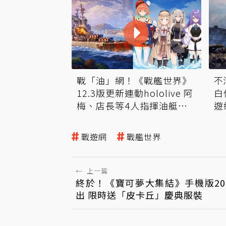
戰「油」網！《戰艦世界》
不
12.3版更新連動hololive 阿
白
梅、店長等4人指揮油艇出
遊
航
子
戰遊網
戰艦世界
←
上一篇
終於！《寶可夢大集結》手機版2
出 限時送「皮卡丘」慶典服裝