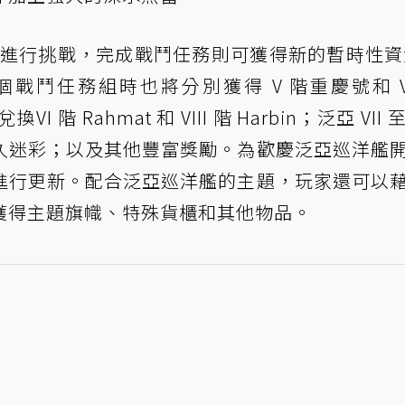
家進行挑戰，完成戰鬥任務則可獲得新的暫時性資
鬥任務組時也將分別獲得 V 階重慶號和 VI
階 Rahmat 和 VIII 階 Harbin；泛亞 VII 至
久迷彩；以及其他豐富獎勵。為歡慶泛亞巡洋艦
進行更新。配合泛亞巡洋艦的主題，玩家還可以
獲得主題旗幟、特殊貨櫃和其他物品。