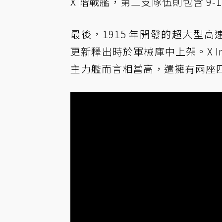
X 階戰艦，第二支隊伍則包含 9-12 艘
最後，1915 年開發的超大型高速戰鬥巡
更新釋出時於軍械庫中上架。X Inc
主力艦而言相當高，還擁有兩座