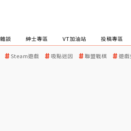
雜談
紳士專區
VT加油站
投稿專區
Steam遊戲
吸點迷因
聯盟戰棋
遊戲