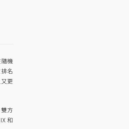
在隨機
在排名
員又更
，雙方
X 和