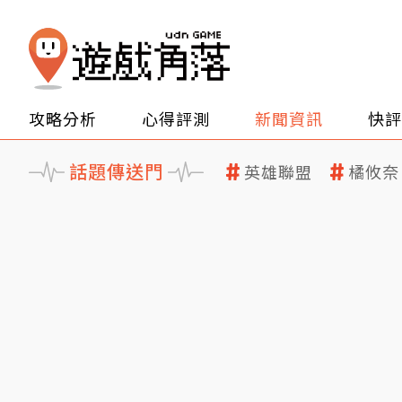
攻略分析
心得評測
新聞資訊
快評
話題傳送門
英雄聯盟
橘攸奈