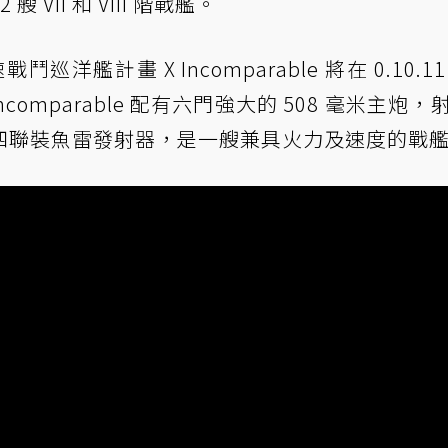
 VII 和 VIII 階戰艦。
洋艦計畫 X Incomparable 將在 0.10.1
omparable 配有六門強大的 508 毫米主炮，
四聯裝魚雷發射器，是一艘兼具火力及速度的戰