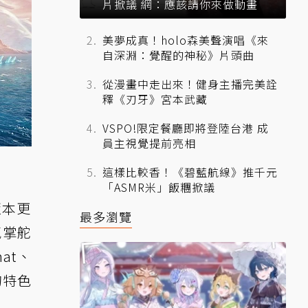
片掀議 網：應該請你來做動畫
美夢成真！holo森美聲演唱《來
自深淵：覺醒的神秘》片頭曲
從漫畫中走出來！健身主播完美詮
釋《刃牙》宮本武藏
VSPO!限定餐廳即將登陸台港 成
員主視覺提前亮相
這樣比較香！《碧藍航線》推千元
「ASMR米」飯糰掀議
 版本更
最多瀏覽
氣掌舵
at、
艦的特色