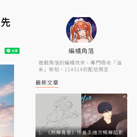
搶先
編橘角落
遊戲角落的編橘攸奈，專門吸收「油
系」新知，114514初配信預定
最新文章
《熱舞青春》作者手繪流暢舞蹈影