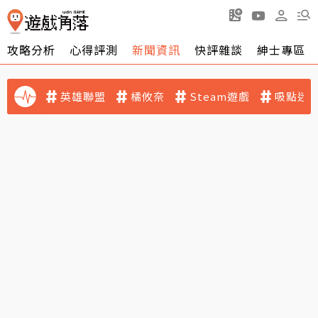
攻略分析
心得評測
新聞資訊
快評雜談
紳士專區
英雄聯盟
橘攸奈
Steam遊戲
吸點迷