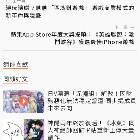
←
上一篇
邊玩邊賺？聊聊「區塊鏈遊戲」 遊戲商業模式的
新革命與隱憂
下一篇
→
蘋果App Store年度大獎揭曉：《英雄聯盟：激
鬥峽谷》獲選最佳iPhone遊戲
猜你喜歡
同類好文
日V團體「深淵組」解散！因財
務惡化無法穩定營運 同步揭成員
未來去向
神隱兩年終於復活！《冰菓》同
人神繪師回歸 P站重新上傳大量
創作