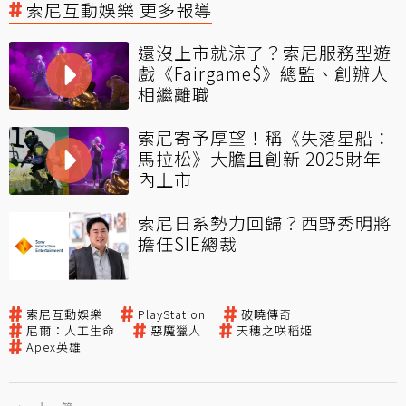
索尼互動娛樂 更多報導
還沒上市就涼了？索尼服務型遊
戲《Fairgame$》總監、創辦人
相繼離職
索尼寄予厚望！稱《失落星船：
馬拉松》大膽且創新 2025財年
內上市
索尼日系勢力回歸？西野秀明將
擔任SIE總裁
索尼互動娛樂
PlayStation
破曉傳奇
尼爾：人工生命
惡魔獵人
天穗之咲稻姬
Apex英雄