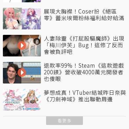
展現大胸襟！Coser扮《絕區
零》蕾米埃爾粉絲福利給好給滿
人妻除靈《打屁股驅魔師》出現
「梅川伊芙」Bug！這修了反而
會被負評吧
退款率99%！Steam《這款遊戲
200鎂》營收破4000萬元開發者
也傻眼
夢想成真！VTuber結城昨日奈與
《刀劍神域》推出聯動周邊
看更多