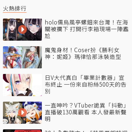
火熱排行
holo儒烏風亭螺鈿來台灣！在海
關被攔下 打開行李箱現場一陣尷
尬
魔鬼身材！Coser扮《勝利女
神：妮姬》瑪律恰那泳裝造型
日V大代真白「畢業計數器」宣
布終止 一份來自粉絲500天的告
別
一直呻吟？VTuber詭異「抖動」
直播破130萬觀看 本人發最新聲
明