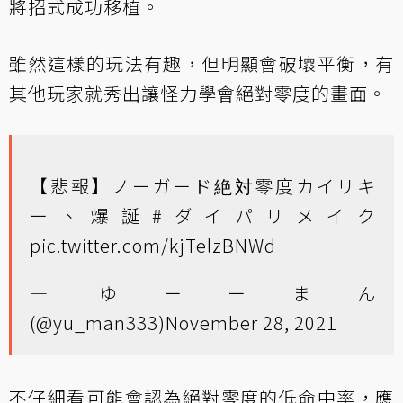
將招式成功移植。
雖然這樣的玩法有趣，但明顯會破壞平衡，有
其他玩家就秀出讓怪力學會絕對零度的畫面。
【悲報】ノーガード絶対零度カイリキ
ー、爆誕
#ダイパリメイク
pic.twitter.com/kjTelzBNWd
— ゆーーまん
(@yu_man333)
November 28, 2021
不仔細看可能會認為絕對零度的低命中率，應