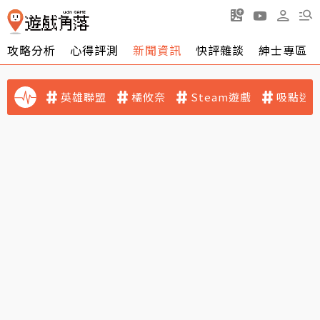
攻略分析
心得評測
新聞資訊
快評雜談
紳士專區
英雄聯盟
橘攸奈
Steam遊戲
吸點迷