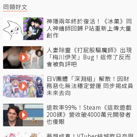
同類好文
神隱兩年終於復活！《冰菓》同
人神繪師回歸 P站重新上傳大量
創作
人妻除靈《打屁股驅魔師》出現
「梅川伊芙」Bug！這修了反而
會被負評吧
日V團體「深淵組」解散！因財
務惡化無法穩定營運 同步揭成員
未來去向
退款率99%！Steam《這款遊戲
200鎂》營收破4000萬元開發者
也傻眼
夢想成真！VTuber結城昨日奈與