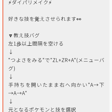
⚡ダイパリメイク⚡
好きな技を覚えさせられます👀
🔽教え技バグ
左1歩以上間隔を空ける
↓
"つよさをみる"で"ZL+ZR+A"(メニューバ
グ)
↓
手持ちを開いたまま右へ向かい"A→下
→A→A"
↓
元となるポケモンと技を選択