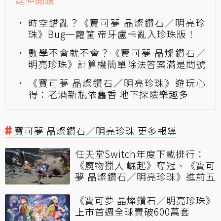
時空錯亂？《寶可夢 晶燦鑽石／明亮珍
珠》Bug一籮筐 帝牙盧卡亂入珍珠版！
數學不會就不會？《寶可夢 晶燦鑽石／
明亮珍珠》計算機簡單除法答案滿是問號
《寶可夢 晶燦鑽石／明亮珍珠》遊玩心
得：老酒新瓶依舊香 地下探險樂趣多
寶可夢 晶燦鑽石／明亮珍珠 更多報導
任天堂Switch年度下載排行：
《魔物獵人 崛起》奪冠、《寶可
夢 晶燦鑽石／明亮珍珠》進前五
《寶可夢 晶燦鑽石／明亮珍珠》
上市首週全球賣破600萬套