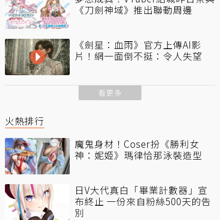
《刀劍神域》推出聯動周邊
《劍星：血雨》官方上傳AI影
片！網一面倒不挺：令人失望
看更多
火熱排行
魔鬼身材！Coser扮《勝利女
神：妮姬》瑪律恰那泳裝造型
日V大代真白「畢業計數器」宣
布終止 一份來自粉絲500天的告
別