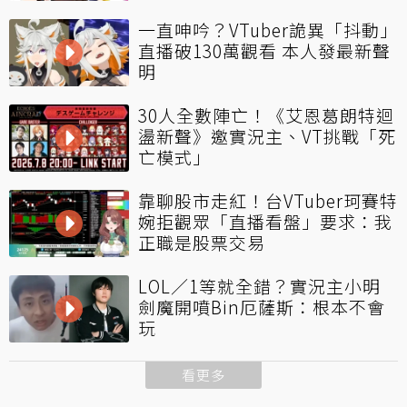
一直呻吟？VTuber詭異「抖動」
直播破130萬觀看 本人發最新聲
明
30人全數陣亡！《艾恩葛朗特迴
盪新聲》邀實況主、VT挑戰「死
亡模式」
靠聊股市走紅！台VTuber珂賽特
婉拒觀眾「直播看盤」要求：我
正職是股票交易
LOL／1等就全錯？實況主小明
劍魔開噴Bin厄薩斯：根本不會
玩
看更多