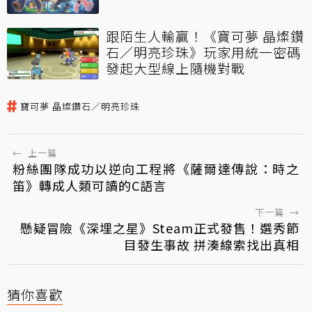
跟陌生人輸贏！《寶可夢 晶燦鑽
石／明亮珍珠》玩家用統一密碼
發起大型線上隨機對戰
寶可夢 晶燦鑽石／明亮珍珠
←
上一篇
粉絲團隊成功以逆向工程將《薩爾達傳說：時之
笛》轉成人類可讀的C語言
下一篇
→
懸疑冒險《深埋之星》Steam正式發售！選秀節
目發生事故 拼湊線索找出真相
猜你喜歡