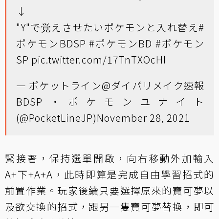
↓
"Y"で覚えさせたいポケモンと入れ替え
#
ポケモンBDSP
#ポケモンBD
#ポケモン
SP
pic.twitter.com/17TnTXOcHl
— ポケットライン@ダイパリメイク速報
BDSP・ポケモンユナイト
(@PocketLineJP)
November 28, 2021
緊接著，保持選單開啟，向右移動外加輸入
A+下+A+A，此時即算是完成自由學習招式的
前置作業。玩家後續只要選擇原來的寶可夢以
及欲交換的招式，跟另一隻寶可夢替換，即可