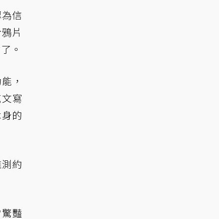
認為信
於鴉片
世了。
功能，
威文寫
本身的
推測約
當驚豔