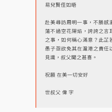
易兒賢侄如晤
赴美尋訪周明一事，不勝感
蕩不過空花陽焰，誇誇之言
之事，如何稱心滿意？此芷
愚子亟欲免其在滬港之責任
見識，叔父聞之甚喜。
祝願 在美一切安好
世叔父 偉 字