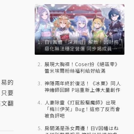
日V團體「深淵組」解散！因財務
惡化無法穩定營運 同步揭成員未
來去向
展現大胸襟！Coser扮《絕區零》
蕾米埃爾粉絲福利給好給滿
周易的
神隱兩年終於復活！《冰菓》同人
神繪師回歸 P站重新上傳大量創作
，只要
英文翻
人妻除靈《打屁股驅魔師》出現
「梅川伊芙」Bug！這修了反而會
被負評吧
房間滿是孫女周邊！日V因幡はね