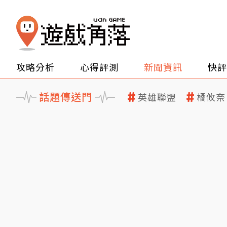
攻略分析
心得評測
新聞資訊
快評
話題傳送門
英雄聯盟
橘攸奈