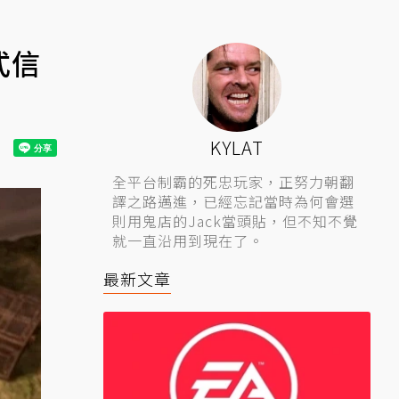
式信
KYLAT
全平台制霸的死忠玩家，正努力朝翻
譯之路邁進，已經忘記當時為何會選
則用鬼店的Jack當頭貼，但不知不覺
就一直沿用到現在了。
最新文章