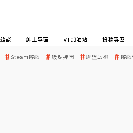
雜談
紳士專區
VT加油站
投稿專區
Steam遊戲
吸點迷因
聯盟戰棋
遊戲