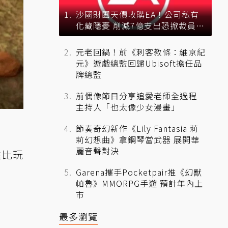
沙國財團天價收購EA！公司私有
化藏隱憂 削減7億支出恐掀裁員風
暴？
元老回鍋！前《刺客教條：維京紀
元》遊戲總監回歸Ubisoft擔任品
牌總監
前偶像節目分享追愛老師全過程
主持人「也太像少女漫畫」
節奏奇幻新作《Lily Fantasia 莉
莉幻想曲》拿鋼琴當武器 展開華
麗音聲對決
遠比玩
Garena攜手Pocketpair推《幻獸
帕魯》MMORPG手遊 預計年內上
市
最多瀏覽