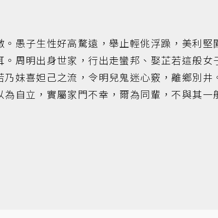
激。愚子生性好高騖遠，舉止輕佻浮躁，美利堅
耳。周明出身世家，行出走蠻邦、娶芷若這般女
若乃妹喜妲己之流，令明兒鬼迷心竅，離鄉別井
以為自立，實屬家門不幸，爾為同輩，不與其一