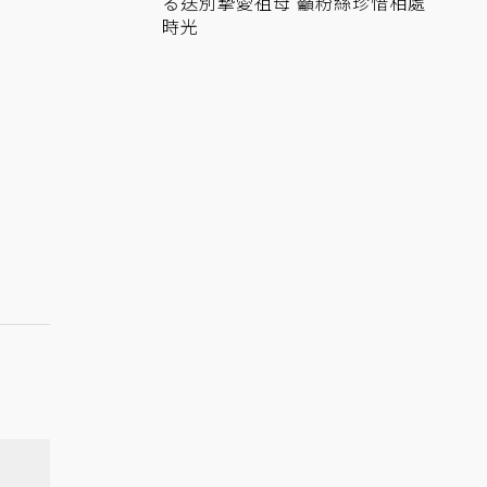
る送別摯愛祖母 籲粉絲珍惜相處
時光