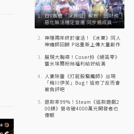
日V團體「深淵組」解散！因財務
惡化無法穩定營運 同步揭成員未
來去向
神隱兩年終於復活！《冰菓》同人
神繪師回歸 P站重新上傳大量創作
展現大胸襟！Coser扮《絕區零》
蕾米埃爾粉絲福利給好給滿
人妻除靈《打屁股驅魔師》出現
「梅川伊芙」Bug！這修了反而會
被負評吧
退款率99%！Steam《這款遊戲2
00鎂》營收破4000萬元開發者也
傻眼