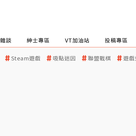
雜談
紳士專區
VT加油站
投稿專區
Steam遊戲
吸點迷因
聯盟戰棋
遊戲