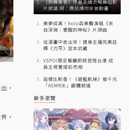
《熱舞青春》作者手繪流暢舞蹈影
片掀議 網：應該請你來做動畫
美夢成真！holo森美聲演唱《來
自深淵：覺醒的神秘》片頭曲
從漫畫中走出來！健身主播完美詮
釋《刃牙》宮本武藏
VSPO!限定餐廳即將登陸台港 成
員主視覺提前亮相
這樣比較香！《碧藍航線》推千元
「ASMR米」飯糰掀議
推出，
最多瀏覽
世界，