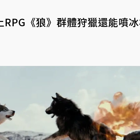
線上RPG《狼》群體狩獵還能噴