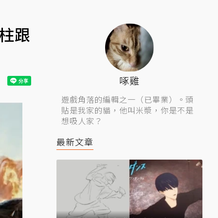
冰柱跟
啄雞
遊戲角落的編輯之一（已畢業）。頭
貼是我家的貓，他叫米漿，你是不是
想吸人家？
最新文章