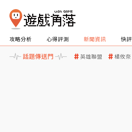
攻略分析
心得評測
新聞資訊
快評
話題傳送門
英雄聯盟
橘攸奈