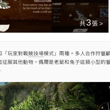
3
和「玩家對戰
競技場
模式」兩種。多人合作狩獵
起征服其他動物，偶爾是老鼠和兔子這類小型的
。