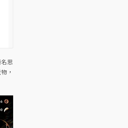
顧名思
獵物，