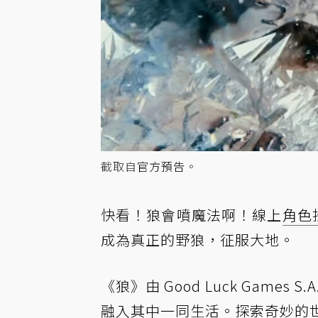
截取自
官方預告
。
快看！狼會噴魔法啊！線上
角色
成為真正的野狼，征服大地。
《狼》由 Good Luck Gam
融入其中一同生活。
探索
奇妙的