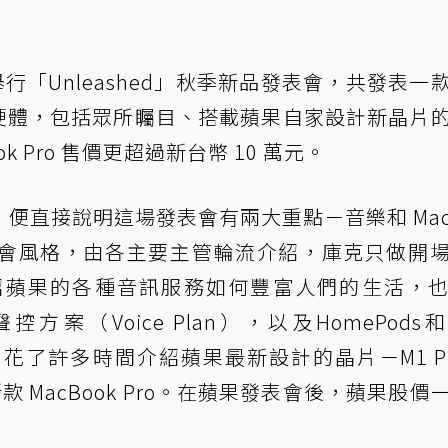
時舉行「Unleashed」秋季新品發表會，共發表一
三款硬體，包括眾所矚目、搭載蘋果自家設計新晶片
ook Pro 售價更超過新台幣 10 萬元。
便直接說明這場發表會有兩大重點－音樂和 Ma
會風格，由各主要主管輪流介紹，庫克只做開
紹蘋果的各種音訊服務如何豐富人們的生活，
－聲控方案（Voice Plan），以及HomePods
c，則花了許多時間介紹蘋果最新設計的晶片－M1 Pr
吋的新款 MacBook Pro。在蘋果發表會後，蘋果股價