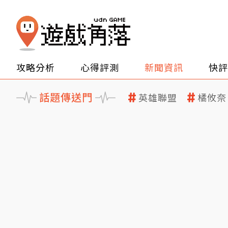
攻略分析
心得評測
新聞資訊
快評
話題傳送門
英雄聯盟
橘攸奈