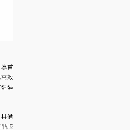
，為首
與高效
打造過
，具備
高階版