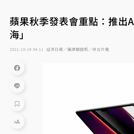
蘋果秋季發表會重點：推出AirP
海」
2021-10-19 04:11
經濟日報／編譯簡國帆／綜合外電