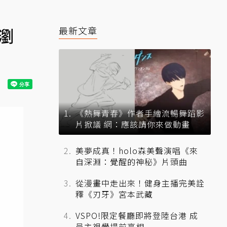
有瀏
最新文章
《熱舞青春》作者手繪流暢舞蹈影
片掀議 網：應該請你來做動畫
美夢成真！holo森美聲演唱《來
自深淵：覺醒的神秘》片頭曲
從漫畫中走出來！健身主播完美詮
釋《刃牙》宮本武藏
VSPO!限定餐廳即將登陸台港 成
員主視覺提前亮相