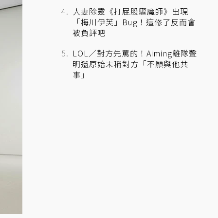
人妻除靈《打屁股驅魔師》出現
「梅川伊芙」Bug！這修了反而會
被負評吧
LOL／對方先罵的！Aiming離隊聲
明還原始末稱對方「不願與他共
事」