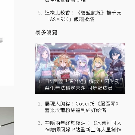
這樣比較香！《碧藍航線》推千元
「ASMR米」飯糰掀議
最多瀏覽
日V團體「深淵組」解散！因財務
惡化無法穩定營運 同步揭成員未
來去向
展現大胸襟！Coser扮《絕區零》
蕾米埃爾粉絲福利給好給滿
神隱兩年終於復活！《冰菓》同人
神繪師回歸 P站重新上傳大量創作