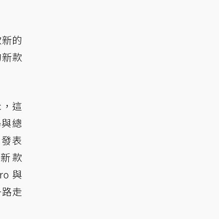
款新的
的新款
c，這
場與總
也發表
和新款
o 與
一路走