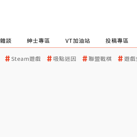
雜談
紳士專區
VT加油站
投稿專區
Steam遊戲
吸點迷因
聯盟戰棋
遊戲