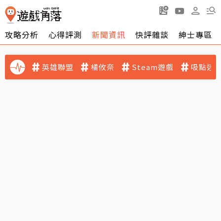
攻略分析
心得評測
新聞資訊
快評雜談
紳士專區
英雄聯盟
橘攸奈
Steam遊戲
吸點迷