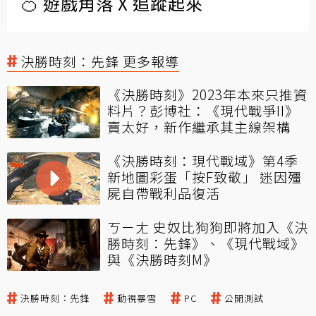
🍊 遊戲角落 X 追蹤起來
決勝時刻：先鋒 更多報導
《決勝時刻》2023年本來只推資
料片？彭博社：《現代戰爭II》
賣太好，新作繼承其主線架構
《決勝時刻：現代戰域》第4季
新地圖彩蛋「按F致敬」 迷因殭
屍自帶戰利品復活
ㄎㄧㄤ 史奴比狗狗即將加入《決
勝時刻：先鋒》、《現代戰域》
與《決勝時刻M》
決勝時刻：先鋒
動視暴雪
PC
公開測試