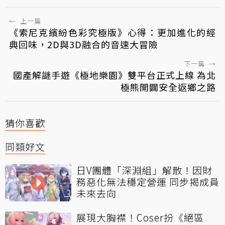
←
上一篇
《索尼克繽紛色彩究極版》心得：更加進化的經
典回味，2D與3D融合的音速大冒險
下一篇
→
國產解謎手遊《極地樂園》雙平台正式上線 為北
極熊開闢安全返鄉之路
猜你喜歡
同類好文
日V團體「深淵組」解散！因財
務惡化無法穩定營運 同步揭成員
未來去向
展現大胸襟！Coser扮《絕區