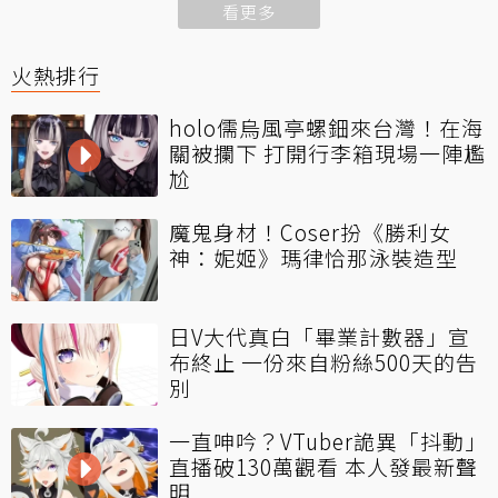
看更多
火熱排行
holo儒烏風亭螺鈿來台灣！在海
關被攔下 打開行李箱現場一陣尷
尬
魔鬼身材！Coser扮《勝利女
神：妮姬》瑪律恰那泳裝造型
日V大代真白「畢業計數器」宣
布終止 一份來自粉絲500天的告
別
一直呻吟？VTuber詭異「抖動」
直播破130萬觀看 本人發最新聲
明