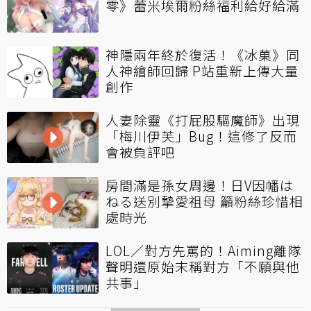
零》蕾米埃爾粉絲福利給好給滿
神隱兩年終於復活！《冰菓》同
人神繪師回歸 P站重新上傳大量
創作
人妻除靈《打屁股驅魔師》出現
「梅川伊芙」Bug！這修了反而
會被負評吧
房間滿是孫女周邊！日V因幡は
ねる送別摯愛祖母 籲粉絲珍惜相
處時光
LOL／對方先罵的！Aiming離隊
聲明還原始末稱對方「不願與他
共事」