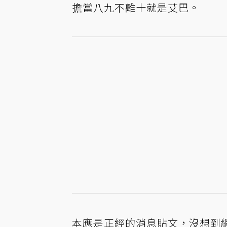
擔當八九不離十就是艾巴。
本應是正經的消息貼文，沒想到