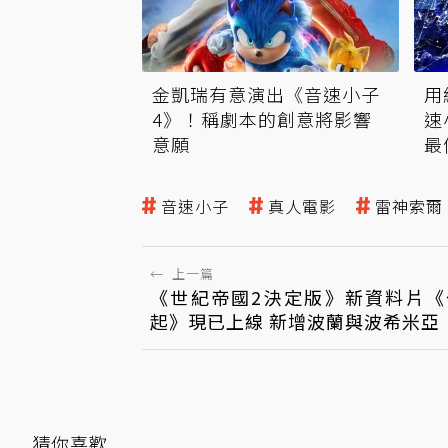
金凱瑞有意演出《音速小子
用
4》！稱劇本的創意將影響
速
意願
最
音速小子
真人電影
雷神索爾
←
上一篇
《世紀帝國2決定版》新資料片《
起》現已上線 新增波蘭與波希米亞
猜你喜歡