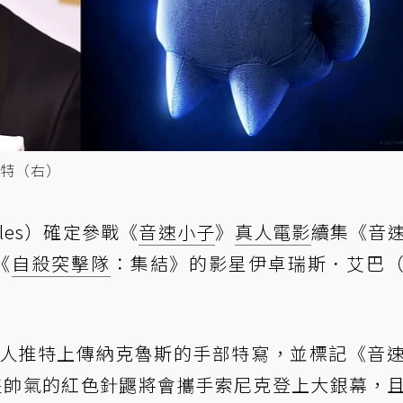
特（右）
les）確定參戰《
音速小子
》
真人電影
續集《音
《
自殺突擊隊
：集結》的影星伊卓瑞斯．艾巴（Id
個人推特上傳納克魯斯的手部特寫，並標記《音
隻帥氣的紅色針鼴將會攜手索尼克登上大銀幕，