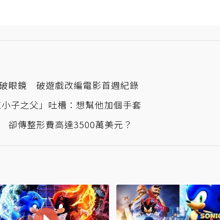
破眼鏡 破遊戲改編電影首週紀錄
速小子之父」吐槽：想幫他加個手套
 卻傳整形費高達3500萬美元？