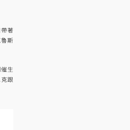
個帶著
克魯斯
利催生
尼克跟