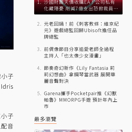
沙國財團天價收購EA！公司私有
化藏隱憂 削減7億支出恐掀裁員風
暴？
元老回鍋！前《刺客教條：維京紀
元》遊戲總監回歸Ubisoft擔任品
牌總監
前偶像節目分享追愛老師全過程
主持人「也太像少女漫畫」
節奏奇幻新作《Lily Fantasia 莉
莉幻想曲》拿鋼琴當武器 展開華
速小子
麗音聲對決
ris
Garena攜手Pocketpair推《幻獸
帕魯》MMORPG手遊 預計年內上
市
速小子
最多瀏覽
且配音