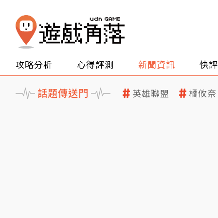
攻略分析
心得評測
新聞資訊
快評
話題傳送門
英雄聯盟
橘攸奈