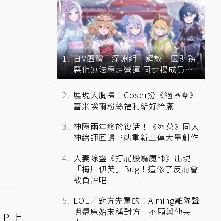
日V團體「深淵組」解散！因財務
惡化無法穩定營運 同步揭成員未
來去向
展現大胸襟！Coser扮《絕區零》
蕾米埃爾粉絲福利給好給滿
神隱兩年終於復活！《冰菓》同人
神繪師回歸 P站重新上傳大量創作
人妻除靈《打屁股驅魔師》出現
「梅川伊芙」Bug！這修了反而會
被負評吧
LOL／對方先罵的！Aiming離隊聲
明還原始末稱對方「不願與他共
P 上