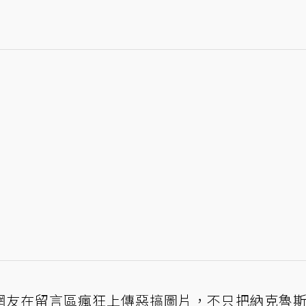
網友在留言區瘋狂上傳
惡搞
圖片，不只把納克魯斯 