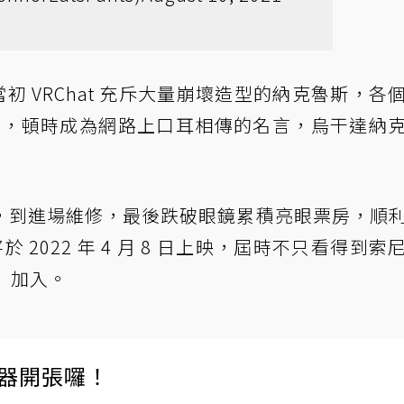
當初 VRChat 充斥大量崩壞造型的納克魯斯，各
a wae」，頓時成為網路上口耳相傳的名言，烏干達納
，到進場維修，最後跌破眼鏡累積亮眼票房，順
2022 年 4 月 8 日上映，屆時不只看得到索
s）加入。
伺服器開張囉！