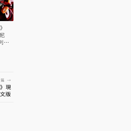
3》
索尼
列活
一篇
→
》現
中文版