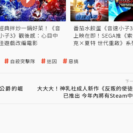
番茄水餃蛋《音速小子
經典拌炒一鍋好菜！《音
上映在即！SEGA推《
小子3》觀後感：心目中
克×夏特 世代重啟》系
佳遊戲改編電影
動
自殺突擊隊
迷因
惡搞
下
公爵的崛
大大大！神乳社成人新作《反叛的使徒
已推出 今年內將有Steam