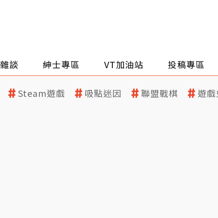
雜談
紳士專區
VT加油站
投稿專區
Steam遊戲
吸點迷因
聯盟戰棋
遊戲