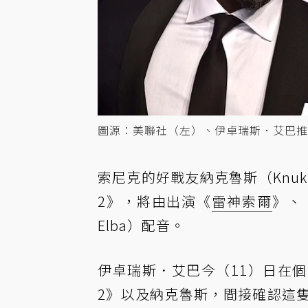
圖源：美聯社（左）、伊卓瑞斯．艾巴推
索尼克的好戰友納克魯斯（Knuk
2》，將由出演《
雷神索爾
》、
Elba）配音。
伊卓瑞斯．艾巴今（11）日在
2》以及納克魯斯，間接確認這