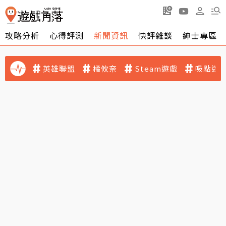
攻略分析
心得評測
新聞資訊
快評雜談
紳士專區
英雄聯盟
橘攸奈
Steam遊戲
吸點迷