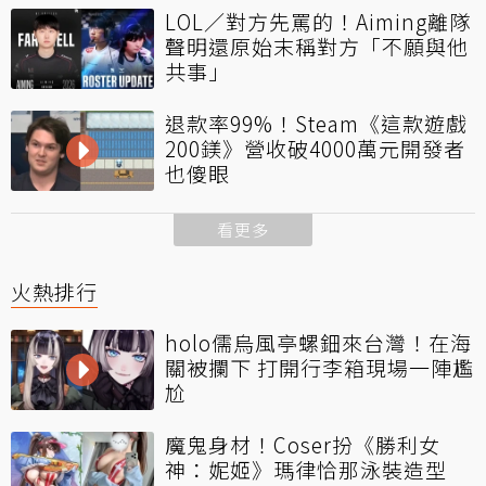
LOL／對方先罵的！Aiming離隊
聲明還原始末稱對方「不願與他
共事」
退款率99%！Steam《這款遊戲
200鎂》營收破4000萬元開發者
也傻眼
看更多
火熱排行
holo儒烏風亭螺鈿來台灣！在海
關被攔下 打開行李箱現場一陣尷
尬
魔鬼身材！Coser扮《勝利女
神：妮姬》瑪律恰那泳裝造型