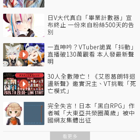
日V大代真白「畢業計數器」宣
布終止 一份來自粉絲500天的告
別
一直呻吟？VTuber詭異「抖動」
直播破130萬觀看 本人發最新聲
明
30人全數陣亡！《艾恩葛朗特迴
盪新聲》邀實況主、VT挑戰「死
亡模式」
完全失言！日本「黑白RPG」作
者喊「大東亞共榮圈萬歲」被中
國網友集體出征
看更多