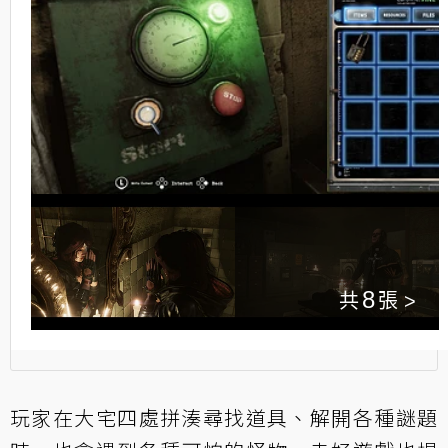
8
玩家在大宅四處拼湊尋找道具、解開各種謎題