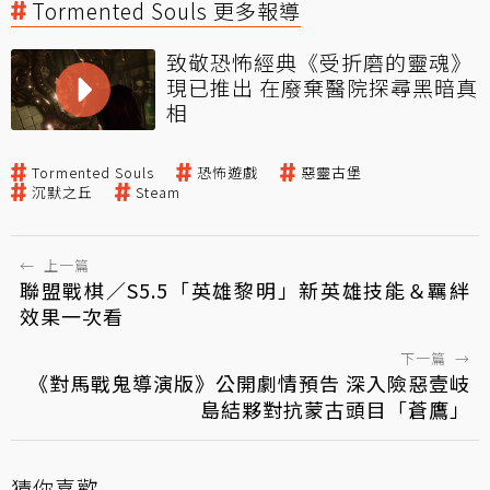
Tormented Souls 更多報導
致敬恐怖經典《受折磨的靈魂》
現已推出 在廢棄醫院探尋黑暗真
相
Tormented Souls
恐怖遊戲
惡靈古堡
沉默之丘
Steam
←
上一篇
聯盟戰棋／S5.5「英雄黎明」新英雄技能＆羈絆
效果一次看
下一篇
→
《對馬戰鬼導演版》公開劇情預告 深入險惡壹岐
島結夥對抗蒙古頭目「蒼鷹」
猜你喜歡