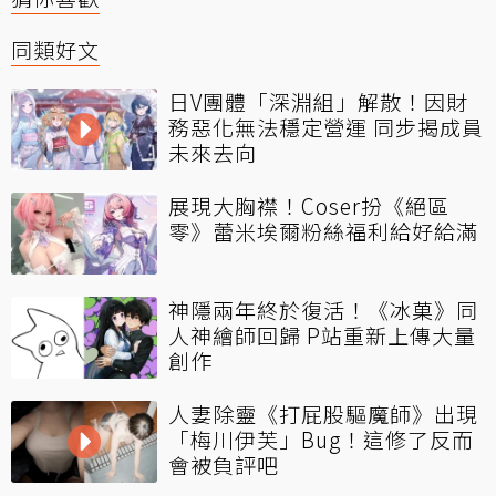
同類好文
日V團體「深淵組」解散！因財
務惡化無法穩定營運 同步揭成員
未來去向
展現大胸襟！Coser扮《絕區
零》蕾米埃爾粉絲福利給好給滿
神隱兩年終於復活！《冰菓》同
人神繪師回歸 P站重新上傳大量
創作
人妻除靈《打屁股驅魔師》出現
「梅川伊芙」Bug！這修了反而
會被負評吧