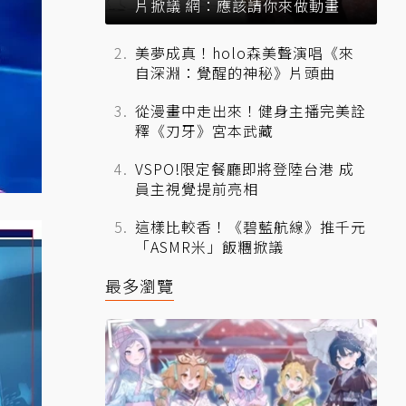
片掀議 網：應該請你來做動畫
美夢成真！holo森美聲演唱《來
自深淵：覺醒的神秘》片頭曲
從漫畫中走出來！健身主播完美詮
釋《刃牙》宮本武藏
VSPO!限定餐廳即將登陸台港 成
員主視覺提前亮相
這樣比較香！《碧藍航線》推千元
「ASMR米」飯糰掀議
最多瀏覽