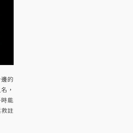
身邊的
之名，
吾時能
拯救註