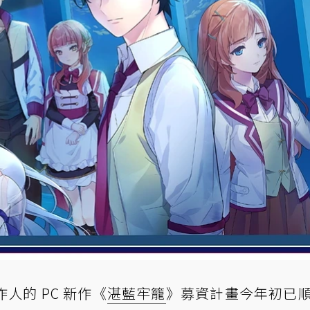
人的 PC 新作《
湛藍牢籠
》募資計畫今年初已