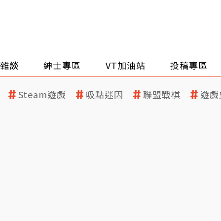
雜談
紳士專區
VT加油站
投稿專區
Steam遊戲
吸點迷因
聯盟戰棋
遊戲