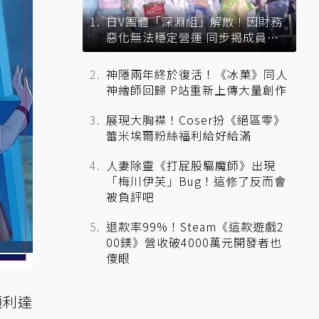
日V團體「深淵組」解散！因財務
惡化無法穩定營運 同步揭成員未
來去向
神隱兩年終於復活！《冰菓》同人
神繪師回歸 P站重新上傳大量創作
展現大胸襟！Coser扮《絕區零》
蕾米埃爾粉絲福利給好給滿
人妻除靈《打屁股驅魔師》出現
「梅川伊芙」Bug！這修了反而會
被負評吧
退款率99%！Steam《這款遊戲2
00鎂》營收破4000萬元開發者也
傻眼
順利達