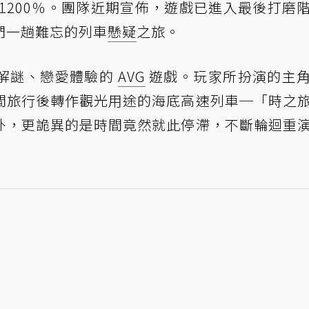
1200％。團隊近期宣佈，遊戲已進入最後打磨
們一趟難忘的列車
懸疑
之旅。
解謎、戀愛體驗的
AVG
遊戲。玩家所扮演的主
間旅行後轉作觀光用途的海底高速列車─「時之
外，更詭異的是時間竟然就此停滯，不斷輪迴重