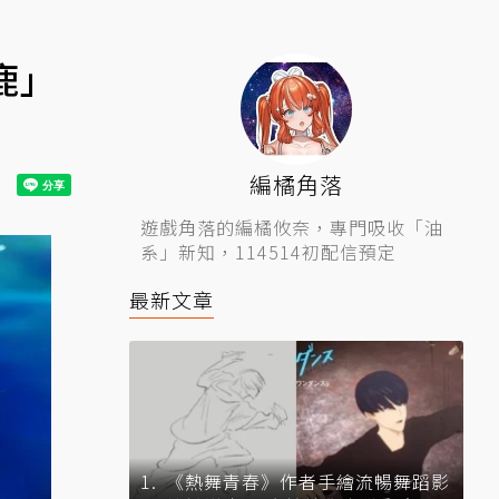
鹿」
編橘角落
遊戲角落的編橘攸奈，專門吸收「油
系」新知，114514初配信預定
最新文章
《熱舞青春》作者手繪流暢舞蹈影