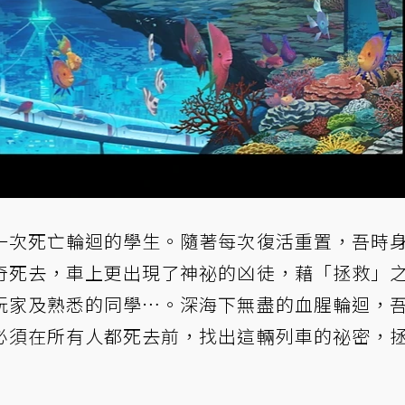
一次死亡輪迴的學生。隨著每次復活重置，吾時
奇死去，車上更出現了神祕的凶徒，藉「拯救」
玩家及熟悉的同學…。深海下無盡的血腥輪迴，
必須在所有人都死去前，找出這輛列車的祕密，