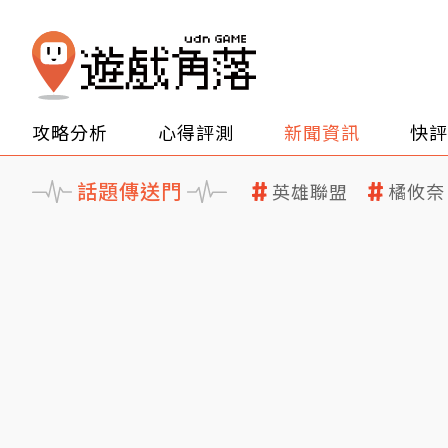
攻略分析
心得評測
新聞資訊
快評
話題傳送門
英雄聯盟
橘攸奈