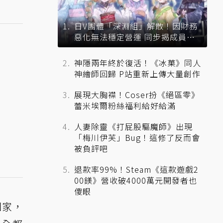
日V團體「深淵組」解散！因財務
惡化無法穩定營運 同步揭成員未
來去向
神隱兩年終於復活！《冰菓》同人
神繪師回歸 P站重新上傳大量創作
展現大胸襟！Coser扮《絕區零》
蕾米埃爾粉絲福利給好給滿
人妻除靈《打屁股驅魔師》出現
「梅川伊芙」Bug！這修了反而會
被負評吧
退款率99%！Steam《這款遊戲2
00鎂》營收破4000萬元開發者也
傻眼
回家，