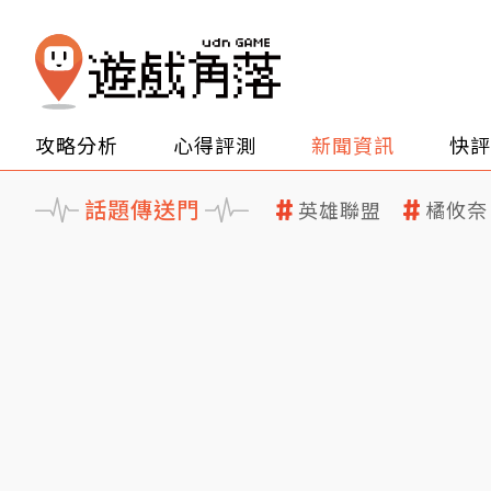
攻略分析
心得評測
新聞資訊
快評
話題傳送門
英雄聯盟
橘攸奈