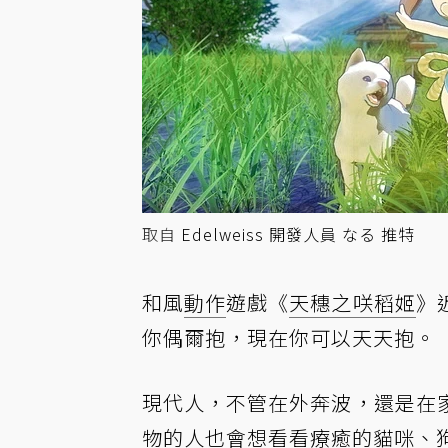
取自
Edelweiss 開發人員 なる 推特
和風
動作
遊戲《
天穗之咲稻姬
》
你偶爾抱，現在你可以天天抱。
現代人，不管在外奔波，還是在
物的人也會想看看療癒的貓咪、