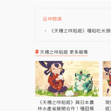
延伸閱讀
《天穗之咲稻姬》種稻吃米頭
天穗之咲稻姬 更多報導
《天穗之咲稻姬》與日本農
現
林水產省展開合作！種田模
姬