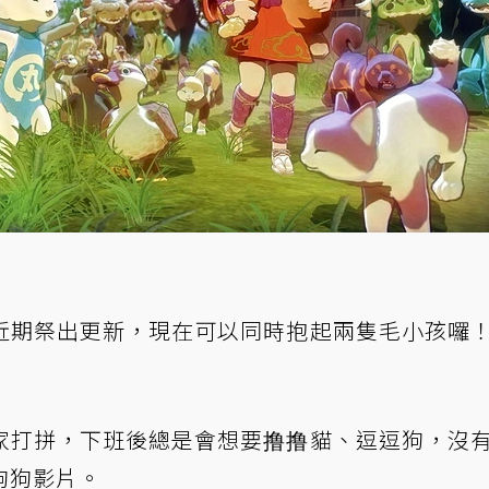
近期祭出更新，現在可以同時抱起兩隻毛小孩囉
家打拼，下班後總是會想要撸撸貓、逗逗狗，沒
狗狗影片。