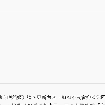
穗之咲稻姬》這次更新內容，狗狗不只會迎接你