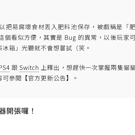
以把易腐壞食材丟入肥料池保存，被戲稱是「
個看似方便，其實是 Bug 的異常，以後玩家
料冰箱」光聽就不會想嘗試（笑。
PS4
跟
Switch
上釋出，想趕快一次掌握兩隻貓
容可參閱
【官方更新公告】
。
伺服器開張囉！