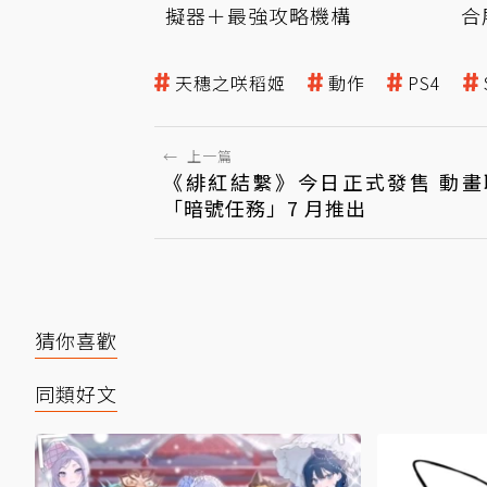
擬器＋最強攻略機構
合
天穗之咲稻姬
動作
PS4
←
上一篇
《緋紅結繫》今日正式發售 動畫
「暗號任務」7 月推出
猜你喜歡
同類好文