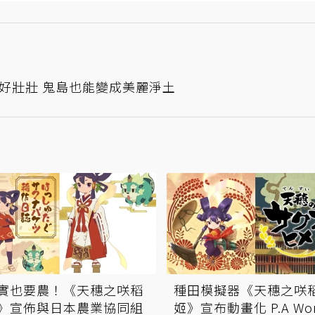
好壯壯 鬼島也能變成美麗淨土
實也要農！《天穗之咲稻
種田模擬器《天穗之咲
》宣佈與日本農業協同組
姬》宣布動畫化 P.A Wor