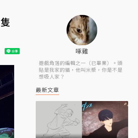
兩隻
啄雞
遊戲角落的編輯之一（已畢業）。頭
貼是我家的貓，他叫米漿，你是不是
想吸人家？
最新文章