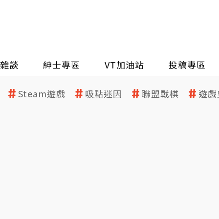
雜談
紳士專區
VT加油站
投稿專區
Steam遊戲
吸點迷因
聯盟戰棋
遊戲