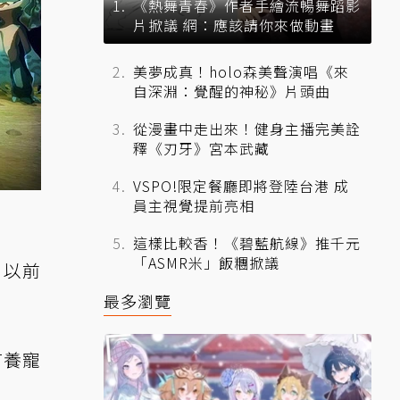
《熱舞青春》作者手繪流暢舞蹈影
片掀議 網：應該請你來做動畫
美夢成真！holo森美聲演唱《來
自深淵：覺醒的神秘》片頭曲
從漫畫中走出來！健身主播完美詮
釋《刃牙》宮本武藏
VSPO!限定餐廳即將登陸台港 成
員主視覺提前亮相
這樣比較香！《碧藍航線》推千元
「ASMR米」飯糰掀議
！以前
最多瀏覽
有養寵