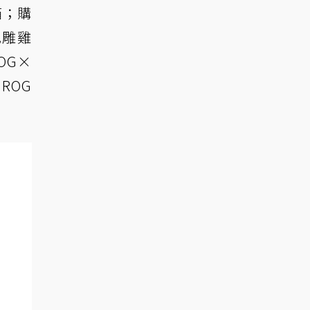
箱；購
花雕雞
OG×
ROG