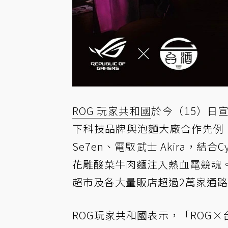
ROG 玩家共和國
於今（15）日
下科技品牌與泡麵大廠合作先例，以
Se7en、電馭武士 Akira，結
花雕酸菜牛肉麵注入熱血電競魂
超市及各大量販店超過2萬家通
ROG玩家共和國表示，「ROG