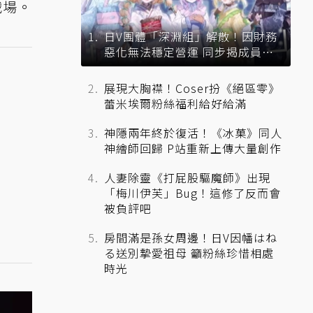
戰場。
日V團體「深淵組」解散！因財務
惡化無法穩定營運 同步揭成員未
來去向
展現大胸襟！Coser扮《絕區零》
蕾米埃爾粉絲福利給好給滿
神隱兩年終於復活！《冰菓》同人
神繪師回歸 P站重新上傳大量創作
人妻除靈《打屁股驅魔師》出現
「梅川伊芙」Bug！這修了反而會
被負評吧
房間滿是孫女周邊！日V因幡はね
る送別摯愛祖母 籲粉絲珍惜相處
時光