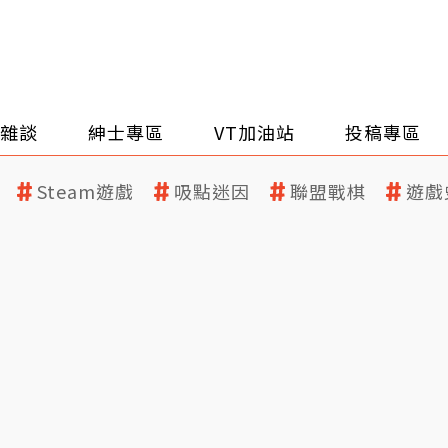
雜談
紳士專區
VT加油站
投稿專區
Steam遊戲
吸點迷因
聯盟戰棋
遊戲