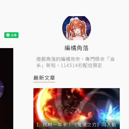
編橘角落
遊戲角落的編橘攸奈，專門吸收「油
系」新知，114514初配信預定
最新文章
耗時一年半！《鬼滅之刃》同人動