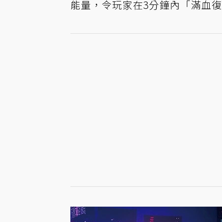
能量，令玩家在3分鐘內「滿血復