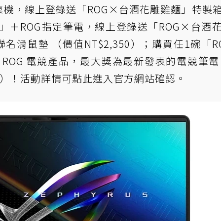
／桌機，線上登錄送「ROG×台酒花雕雞麵」特製
麵」＋ROG指定筆電，線上登錄送「ROG×台酒
 聯名滑鼠墊 （價值NT$2,350）；購買任1碗「R
ROG 電競產品，最大獎為最新發表的電競筆電 
,900）！活動詳情可
點此
進入官方網站確認。