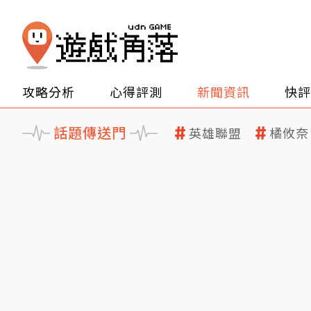
攻略分析
心得評測
新聞資訊
快評
話題傳送門
英雄聯盟
橘攸奈