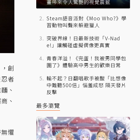
畫帶來令人驚艷的視覺震撼
Steam語音派對《Moo Who?》學
習動物叫聲來躲避獵人
突破界線！日最新技術「V-Nad
e!」讓觸碰虛擬偶像更真實
青春洋溢！《完蛋！我被男同學包
圍了》體驗高中男生的歡樂日常
」，創
豔忍者
輸不起？日翻唱歌手被酸「比想像
中難聽500倍」惱羞成怒 隔天發片
雞麵、
反擊
超商、
最多瀏覽
持無懼