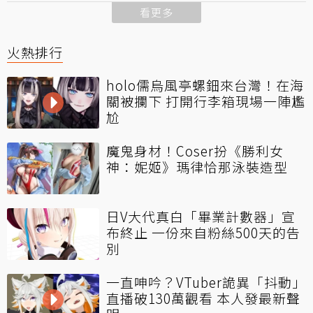
看更多
火熱排行
holo儒烏風亭螺鈿來台灣！在海
關被攔下 打開行李箱現場一陣尷
尬
魔鬼身材！Coser扮《勝利女
神：妮姬》瑪律恰那泳裝造型
日V大代真白「畢業計數器」宣
布終止 一份來自粉絲500天的告
別
一直呻吟？VTuber詭異「抖動」
直播破130萬觀看 本人發最新聲