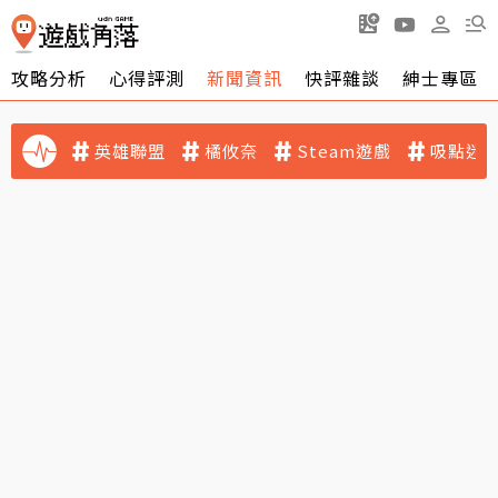
攻略分析
心得評測
新聞資訊
快評雜談
紳士專區
英雄聯盟
橘攸奈
Steam遊戲
吸點迷