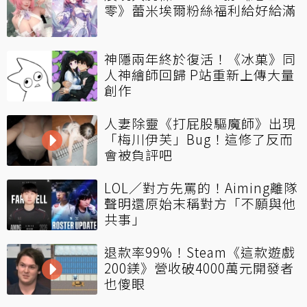
零》蕾米埃爾粉絲福利給好給滿
神隱兩年終於復活！《冰菓》同
人神繪師回歸 P站重新上傳大量
創作
人妻除靈《打屁股驅魔師》出現
「梅川伊芙」Bug！這修了反而
會被負評吧
LOL／對方先罵的！Aiming離隊
聲明還原始末稱對方「不願與他
共事」
退款率99%！Steam《這款遊戲
200鎂》營收破4000萬元開發者
也傻眼