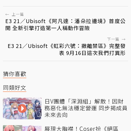
←
上一篇
E3 21／Ubisoft《阿凡達：潘朵拉邊境》首度公
開 全新引擎打造第一人稱動作冒險
下一篇
→
E3 21／Ubisoft《虹彩六號：撤離禁區》完整發
表 9月16日這次我們打異形
猜你喜歡
同類好文
日V團體「深淵組」解散！因財
務惡化無法穩定營運 同步揭成員
未來去向
展現大胸襟！Coser扮《絕區