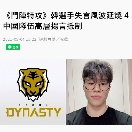
《鬥陣特攻》韓選手失言風波延燒 4
中國隊伍高層揚言抵制
2021-05-04 15:22
遊戲角落／啄雞