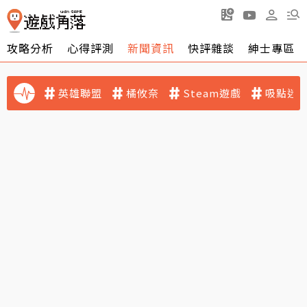
攻略分析
心得評測
新聞資訊
快評雜談
紳士專區
英雄聯盟
橘攸奈
Steam遊戲
吸點迷