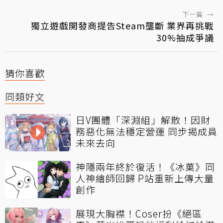
下一篇
→
獨立遊戲開發商提告Steam壟斷 業界再挑戰
30%抽成爭議
猜你喜歡
同類好文
日V團體「深淵組」解散！因財
務惡化無法穩定營運 同步揭成員
未來去向
神隱兩年終於復活！《冰菓》同
人神繪師回歸 P站重新上傳大量
創作
展現大胸襟！Coser扮《絕區