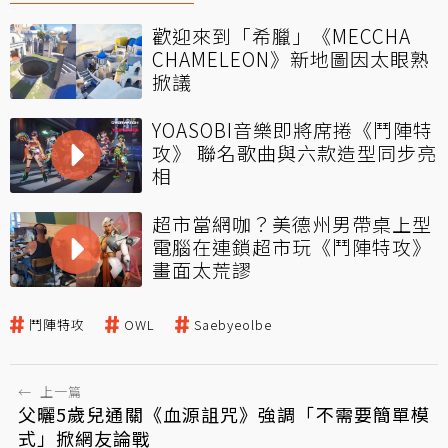
歡迎來到「希臘」《MECCHA
CHAMELEON》新地圖因太眼熟
掀議
YOASOBI音樂即將席捲《鬥陣特
攻》 聯名歌曲與六款造型同步亮
相
超市當網咖？美德州男帶桌上型
電腦在連鎖超市玩《鬥陣特攻》
畫面太荒謬
鬥陣特攻
OWL
Saebyeolbe
←
上一篇
父曬5歲兒通關《血源詛咒》強調「不需要簡單模
式」掀網友論戰