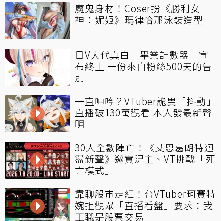
魔鬼身材！Coser扮《勝利女
神：妮姬》瑪律恰那泳裝造型
日V大代真白「畢業計數器」宣
布終止 一份來自粉絲500天的告
別
一直呻吟？VTuber詭異「抖動」
直播破130萬觀看 本人發最新聲
明
30人全數陣亡！《艾恩葛朗特迴
盪新聲》邀實況主、VT挑戰「死
亡模式」
靠聊股市走紅！台VTuber珂賽特
婉拒觀眾「直播看盤」要求：我
正職是股票交易