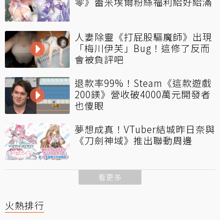
零》蕾米埃爾粉絲福利給好給滿
人妻除靈《打屁股驅魔師》出現
「梅川伊芙」Bug！這修了反而
會被負評吧
退款率99%！Steam《這款遊戲
200鎂》營收破4000萬元開發者
也傻眼
夢想成真！VTuber結城昨日奈與
《刀劍神域》推出聯動周邊
看更多
火熱排行