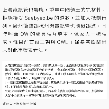
上海龍總管也
響應
，重申中國領土的完整性，
拒絕接受 Saebyeolbe 的道歉，並加入抵制行
列。
廣州衝鋒
跟
杭州閃電
總管也隨後跟進，同
時呼籲 OW 的成員相互尊重，像家人一樣相
處。惟目前首爾王朝與 OWL 主辦暴雪娛樂尚
未對此事發表看法。
擷取自上海龍總管微博