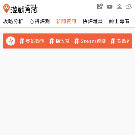
攻略分析
心得評測
新聞資訊
快評雜談
紳士專區
英雄聯盟
橘攸奈
Steam遊戲
吸點迷