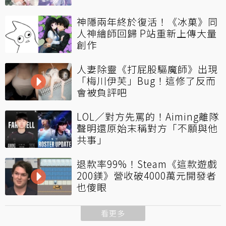
神隱兩年終於復活！《冰菓》同
人神繪師回歸 P站重新上傳大量
創作
人妻除靈《打屁股驅魔師》出現
「梅川伊芙」Bug！這修了反而
會被負評吧
LOL／對方先罵的！Aiming離隊
聲明還原始末稱對方「不願與他
共事」
退款率99%！Steam《這款遊戲
200鎂》營收破4000萬元開發者
也傻眼
看更多