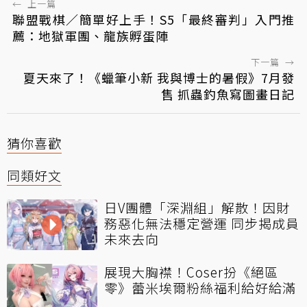
←
上一篇
聯盟戰棋／簡單好上手！S5「最終審判」入門推
薦：地獄軍團、龍族孵蛋陣
下一篇
→
夏天來了！《蠟筆小新 我與博士的暑假》7月發
售 抓蟲釣魚寫圖畫日記
猜你喜歡
同類好文
日V團體「深淵組」解散！因財
務惡化無法穩定營運 同步揭成員
未來去向
展現大胸襟！Coser扮《絕區
零》蕾米埃爾粉絲福利給好給滿