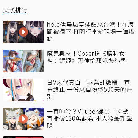
火熱排行
holo儒烏風亭螺鈿來台灣！在海
關被攔下 打開行李箱現場一陣尷
尬
魔鬼身材！Coser扮《勝利女
神：妮姬》瑪律恰那泳裝造型
日V大代真白「畢業計數器」宣
布終止 一份來自粉絲500天的告
別
一直呻吟？VTuber詭異「抖動」
直播破130萬觀看 本人發最新聲
明