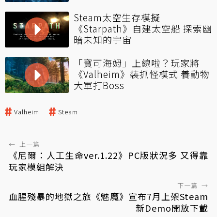
Steam太空生存模擬
《Starpath》自建太空船 探索幽
暗未知的宇宙
「寶可海姆」上線啦？玩家將
《Valheim》裝抓怪模式 養動物
大軍打Boss
Valheim
Steam
←
上一篇
《尼爾：人工生命ver.1.22》PC版狀況多 又得靠
玩家模組解決
下一篇
→
血腥殘暴的地獄之旅《魅魔》宣布7月上架Steam
新Demo開放下載