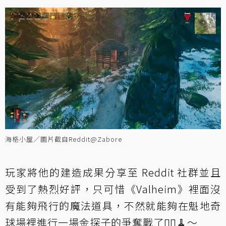
海格小屋／圖片截自Reddit@Zabore
玩家將他的建造成果
分享
至 Reddit 社群並且
受到了熱烈好評，只可惜《Valheim》裡面沒
有能夠飛行的魔法道具，不然就能夠在魁地奇
球場裡進行一場金探子的爭奪戰了🧙‍♂️🧹️～