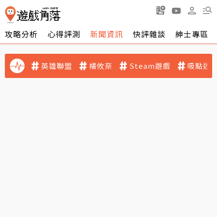
攻略分析
心得評測
新聞資訊
快評雜談
紳士專區
英雄聯盟
橘攸奈
Steam遊戲
吸點迷