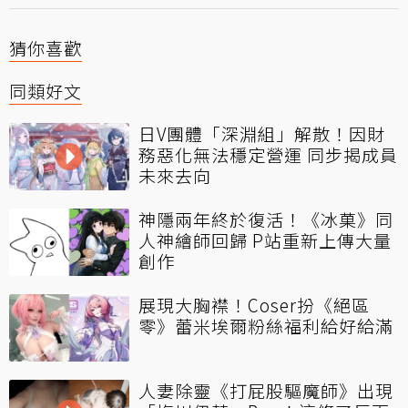
猜你喜歡
同類好文
日V團體「深淵組」解散！因財
務惡化無法穩定營運 同步揭成員
未來去向
神隱兩年終於復活！《冰菓》同
人神繪師回歸 P站重新上傳大量
創作
展現大胸襟！Coser扮《絕區
零》蕾米埃爾粉絲福利給好給滿
人妻除靈《打屁股驅魔師》出現