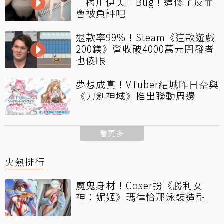
「梅川伊芙」Bug！這修了反而
會被負評吧
退款率99%！Steam《這款遊戲
200鎂》營收破4000萬元開發者
也傻眼
夢想成真！VTuber結城昨日奈與
《刀劍神域》推出聯動周邊
看更多
火熱排行
魔鬼身材！Coser扮《勝利女
神：妮姬》瑪律恰那泳裝造型