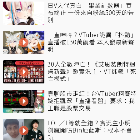
日V大代真白「畢業計數器」宣
布終止 一份來自粉絲500天的告
別
一直呻吟？VTuber詭異「抖動」
直播破130萬觀看 本人發最新聲
明
30人全數陣亡！《艾恩葛朗特迴
盪新聲》邀實況主、VT挑戰「死
亡模式」
靠聊股市走紅！台VTuber珂賽特
婉拒觀眾「直播看盤」要求：我
正職是股票交易
LOL／1等就全錯？實況主小明
劍魔開噴Bin厄薩斯：根本不會
玩