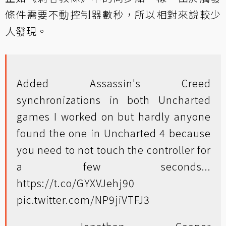
條件需要不動控制器數秒，所以相對來說較少
人發現。
Added Assassin's Creed
synchronizations in both Uncharted
games I worked on but hardly anyone
found the one in Uncharted 4 because
you need to not touch the controller for
a few seconds...
https://t.co/GYXVJehj90
pic.twitter.com/NP9jiVTFJ3