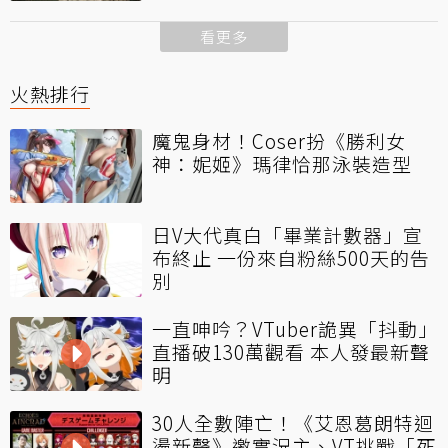
看更多
火熱排行
魔鬼身材！Coser扮《勝利女
神：妮姬》瑪律恰那泳裝造型
日V大代真白「畢業計數器」宣
布終止 一份來自粉絲500天的告
別
一直呻吟？VTuber詭異「抖動」
直播破130萬觀看 本人發最新聲
明
30人全數陣亡！《艾恩葛朗特迴
盪新聲》邀實況主、VT挑戰「死