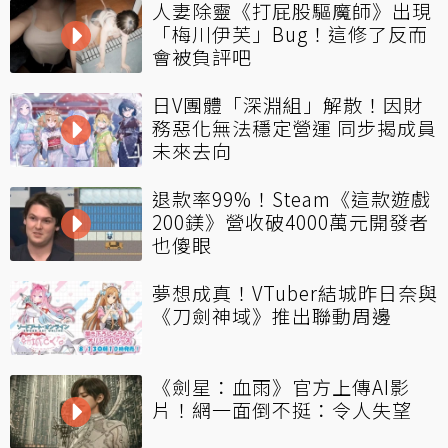
人妻除靈《打屁股驅魔師》出現
「梅川伊芙」Bug！這修了反而
會被負評吧
日V團體「深淵組」解散！因財
務惡化無法穩定營運 同步揭成員
未來去向
退款率99%！Steam《這款遊戲
200鎂》營收破4000萬元開發者
也傻眼
夢想成真！VTuber結城昨日奈與
《刀劍神域》推出聯動周邊
《劍星：血雨》官方上傳AI影
片！網一面倒不挺：令人失望