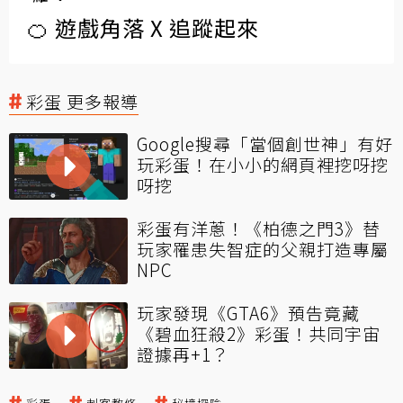
🍊 遊戲角落 X 追蹤起來
彩蛋 更多報導
Google搜尋「當個創世神」有好
玩彩蛋！在小小的網頁裡挖呀挖
呀挖
彩蛋有洋蔥！《柏德之門3》替
玩家罹患失智症的父親打造專屬
NPC
玩家發現《GTA6》預告竟藏
《碧血狂殺2》彩蛋！共同宇宙
證據再+1？