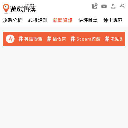
攻略分析
心得評測
新聞資訊
快評雜談
紳士專區
英雄聯盟
橘攸奈
Steam遊戲
吸點迷