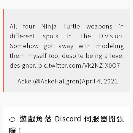
All four Ninja Turtle weapons in
different spots in The Division.
Somehow got away with modeling
them myself too, despite being a level
designer.
pic.twitter.com/Vk2NZjX0O7
— Acke (@AckeHallgren)
April 4, 2021
🍊 遊戲角落 Discord 伺服器開張
囉！