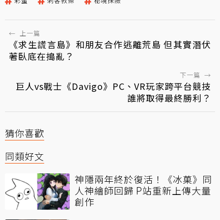
彩蛋
刺客教條
秘境探險
←
上一篇
《求生謊言島》和朋友合作逃離荒島 但其實潛伏
著臥底在搗亂？
下一篇
→
巨人vs戰士《Davigo》PC、VR玩家跨平台競技
誰將取得最終勝利？
猜你喜歡
同類好文
神隱兩年終於復活！《冰菓》同
人神繪師回歸 P站重新上傳大量
創作