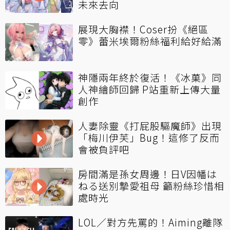
未來去向
展現大胸襟！Coser扮《絕區
零》蕾米埃爾粉絲福利給好給滿
神隱兩年終於復活！《冰菓》同
人神繪師回歸 P站重新上傳大量
創作
人妻除靈《打屁股驅魔師》出現
「梅川伊芙」Bug！這修了反而
會被負評吧
房間滿是孫女周邊！日V因幡は
ねる送別摯愛祖母 籲粉絲珍惜相
處時光
LOL／對方先罵的！Aiming離隊