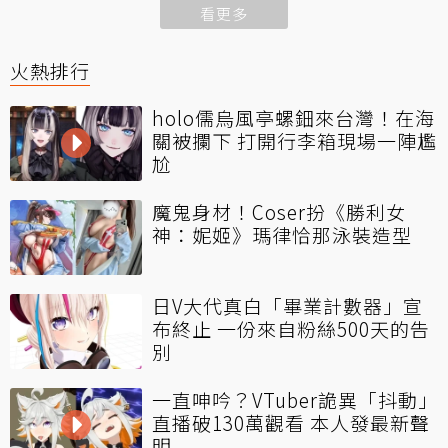
看更多
火熱排行
holo儒烏風亭螺鈿來台灣！在海
關被攔下 打開行李箱現場一陣尷
尬
魔鬼身材！Coser扮《勝利女
神：妮姬》瑪律恰那泳裝造型
日V大代真白「畢業計數器」宣
布終止 一份來自粉絲500天的告
別
一直呻吟？VTuber詭異「抖動」
直播破130萬觀看 本人發最新聲
明