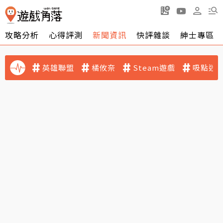
攻略分析
心得評測
新聞資訊
快評雜談
紳士專區
英雄聯盟
橘攸奈
Steam遊戲
吸點迷