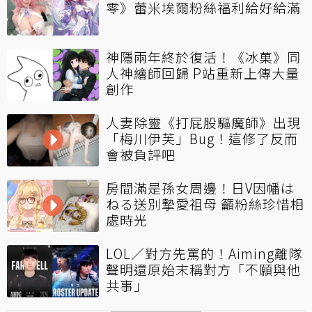
零》蕾米埃爾粉絲福利給好給滿
神隱兩年終於復活！《冰菓》同
人神繪師回歸 P站重新上傳大量
創作
人妻除靈《打屁股驅魔師》出現
「梅川伊芙」Bug！這修了反而
會被負評吧
房間滿是孫女周邊！日V因幡は
ねる送別摯愛祖母 籲粉絲珍惜相
處時光
LOL／對方先罵的！Aiming離隊
聲明還原始末稱對方「不願與他
共事」