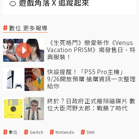
🍊 遊戲角落 X 追蹤起來
數位 更多報導
《生死格鬥》戀愛新作《Venus
Vacation PRISM》揭發售日、特
典服裝！
快設提醒！「PS5 Pro主機」
9/26開放預購 搶購資訊一次整理
給你
終於？日政府正式廢除磁碟片 數
位大臣河野太郎：戰勝了時代
數位
Switch
Nintendo
SNK