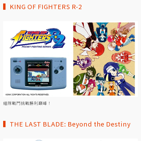
▍KING OF FIGHTERS R-2
組隊戰鬥挑戰勝利巔峰！
▍THE LAST BLADE: Beyond the Destiny