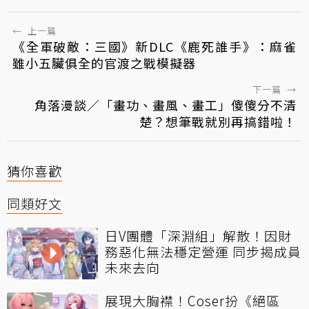
←
上一篇
《全軍破敵：三國》新DLC《鹿死誰手》：麻雀
雖小五臟俱全的官渡之戰模擬器
下一篇
→
角落漫談／「畫功、畫風、畫工」傻傻分不清
楚？想筆戰就別再搞錯啦！
猜你喜歡
同類好文
日V團體「深淵組」解散！因財
務惡化無法穩定營運 同步揭成員
未來去向
展現大胸襟！Coser扮《絕區